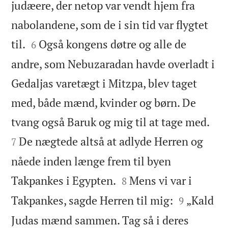
judæere, der netop var vendt hjem fra
nabolandene, som de i sin tid var flygtet


til.
Også kongens døtre og alle de
6
andre, som Nebuzaradan havde overladt i
Gedaljas varetægt i Mitzpa, blev taget
med, både mænd, kvinder og børn. De


tvang også Baruk og mig til at tage med.
De nægtede altså at adlyde Herren og
7
nåede inden længe frem til byen


Takpankes i Egypten.
Mens vi var i
8


Takpankes, sagde Herren til mig:
„Kald
9
Judas mænd sammen. Tag så i deres