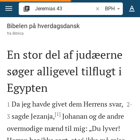
Gå til indhold
Søg efter bibelvers el
BPH
Jeremias 43
Bibelen på hverdagsdansk
fra
Biblica
En stor del af judæerne
søger alligevel tilflugt i
Egypten




Da jeg havde givet dem Herrens svar,
1
2
-
[1]
sagde Jezanja,
Johanan og de andre
3
overmodige mænd til mig: „Du lyver!