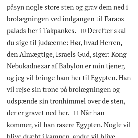
påsyn nogle store sten og grav dem ned i
brolægningen ved indgangen til Faraos


palads her i Takpankes.
Derefter skal
10
du sige til judæerne: Hør, hvad Herren,
den Almægtige, Israels Gud, siger: Kong
Nebukadnezar af Babylon er min tjener,
og jeg vil bringe ham her til Egypten. Han
vil rejse sin trone på brolægningen og
udspænde sin tronhimmel over de sten,


der er gravet ned her.
Når han
11
kommer, vil han rasere Egypten. Nogle vil
blive dræbt i kampen, andre vil blive