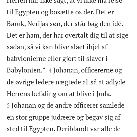
Herren har ikke sagt, at vi ikke må rejse
til Egypten og bosætte os der. Det er
Baruk, Nerijas søn, der står bag den idé.
Det er ham, der har overtalt dig til at sige
sådan, så vi kan blive slået ihjel af
babylonierne eller gjort til slaver i


Babylonien.”
Johanan, officererne og
4
de øvrige ledere nægtede altså at adlyde


Herrens befaling om at blive i Juda.
Johanan og de andre officerer samlede
5
en stor gruppe judæere og begav sig af
sted til Egypten. Deriblandt var alle de