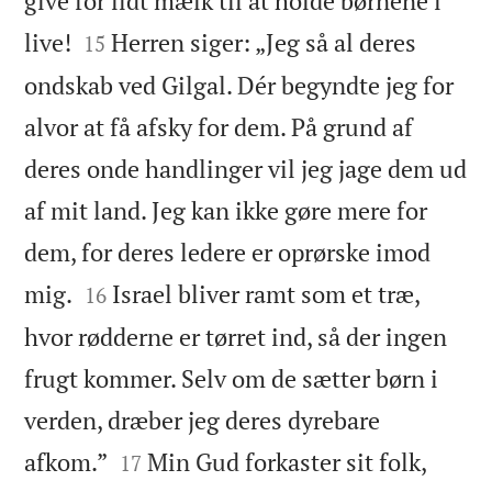
give for lidt mælk til at holde børnene i


live!
Herren siger: „Jeg så al deres
15
ondskab ved Gilgal. Dér begyndte jeg for
alvor at få afsky for dem. På grund af
deres onde handlinger vil jeg jage dem ud
af mit land. Jeg kan ikke gøre mere for
dem, for deres ledere er oprørske imod


mig.
Israel bliver ramt som et træ,
16
hvor rødderne er tørret ind, så der ingen
frugt kommer. Selv om de sætter børn i
verden, dræber jeg deres dyrebare


afkom.”
Min Gud forkaster sit folk,
17