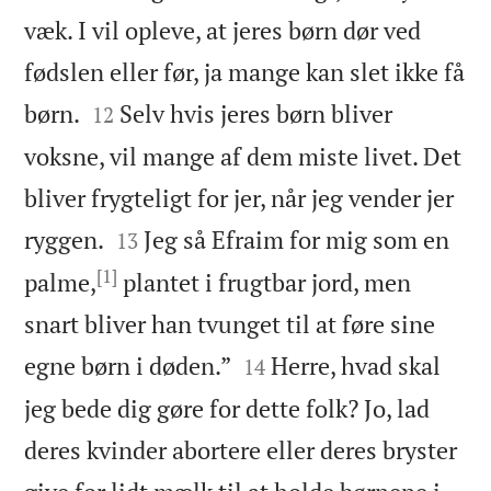
væk. I vil opleve, at jeres børn dør ved
fødslen eller før, ja mange kan slet ikke få


børn.
Selv hvis jeres børn bliver
12
voksne, vil mange af dem miste livet. Det
bliver frygteligt for jer, når jeg vender jer


ryggen.
Jeg så Efraim for mig som en
13
[1]
palme,
plantet i frugtbar jord, men
snart bliver han tvunget til at føre sine


egne børn i døden.”
Herre, hvad skal
14
jeg bede dig gøre for dette folk? Jo, lad
deres kvinder abortere eller deres bryster