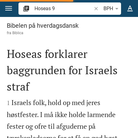
Gå til indhold
Søg efter bibelvers el
BPH
Hoseas 9
Bibelen på hverdagsdansk
fra
Biblica
Hoseas forklarer
baggrunden for Israels
straf


Israels folk, hold op med jeres
1
høstfester. I må ikke holde larmende
fester og ofre til afguderne på
tærskepladserne for at få en god høst