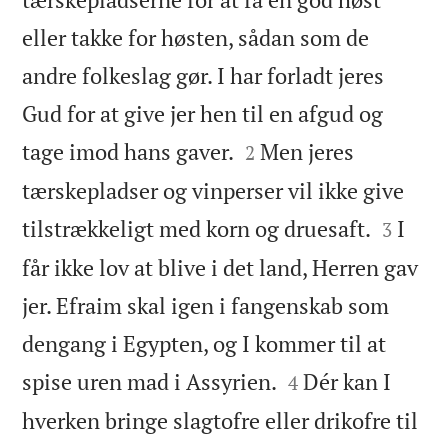
eller takke for høsten, sådan som de
andre folkeslag gør. I har forladt jeres
Gud for at give jer hen til en afgud og


tage imod hans gaver.
Men jeres
2
tærskepladser og vinperser vil ikke give


tilstrækkeligt med korn og druesaft.
I
3
får ikke lov at blive i det land, Herren gav
jer. Efraim skal igen i fangenskab som
dengang i Egypten, og I kommer til at


spise uren mad i Assyrien.
Dér kan I
4
hverken bringe slagtofre eller drikofre til