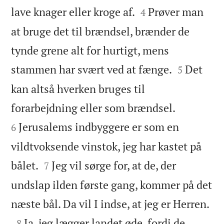


lave knager eller kroge af.
Prøver man
4
at bruge det til brændsel, brænder de
tynde grene alt for hurtigt, mens


stammen har svært ved at fænge.
Det
5
kan altså hverken bruges til


forarbejdning eller som brændsel.
Jerusalems indbyggere er som en
6
vildtvoksende vinstok, jeg har kastet på


bålet.
Jeg vil sørge for, at de, der
7
undslap ilden første gang, kommer på det

næste bål. Da vil I indse, at jeg er Herren.

Ja, jeg lægger landet øde, fordi de
8