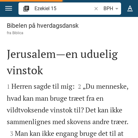
Gå til indhold
Søg efter bibelvers el
BPH
Ezekiel 15
Bibelen på hverdagsdansk
fra
Biblica
Jerusalem—en uduelig
vinstok




Herren sagde til mig:
„Du menneske,
1
2
hvad kan man bruge træet fra en
vildtvoksende vinstok til? Det kan ikke

sammenlignes med skovens andre træer.

Man kan ikke engang bruge det til at
3