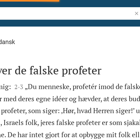
Søg
dansk
r de falske profeter


mig:
„Du menneske, profetér imod de falske
2
-
3
 med deres egne idéer og hævder, at deres bud
 profeter, som siger: ‚Hør, hvad Herren siger!’ 
 Israels folk, jeres falske profeter er som sjaka
. De har intet gjort for at opbygge mit folk el