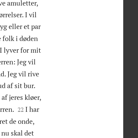
ave amuletter,
relser. I vil
g eller et par
 folk i døden
I lyver for mit
rren: Jeg vil
. Jeg vil rive


d af sit bur.
af jeres kløer,


erren.
I har
22
ret de onde,
nu skal det