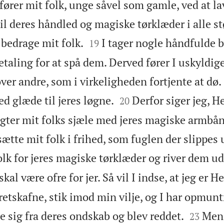
orfører mit folk, unge såvel som gamle, ved at l
 deres håndled og magiske tørklæder i alle stør


t bedrage mit folk.
I tager nogle håndfulde by
19
taling for at spå dem. Derved fører I uskyldige
er andre, som i virkeligheden fortjente at dø. 


ed glæde til jeres løgne.
Derfor siger jeg, He
20
 jagter mit folks sjæle med jeres magiske armbånd
tte mit folk i frihed, som fuglen der slippes u
olk for jeres magiske tørklæder og river dem ud 
kal være ofre for jer. Så vil I indse, at jeg er H
retskafne, stik imod min vilje, og I har opmunt


 sig fra deres ondskab og blev reddet.
Men 
23