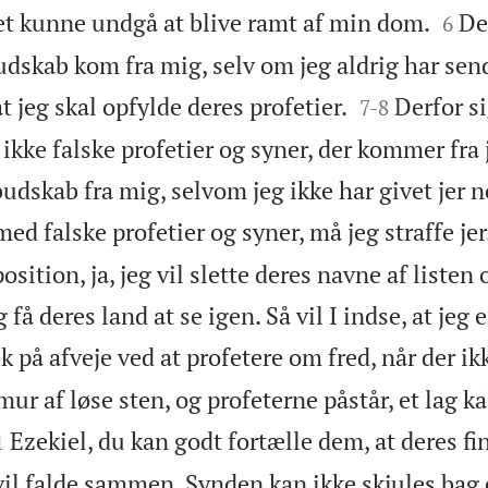


et kunne undgå at blive ramt af min dom.
De
6
budskab kom fra mig, selv om jeg aldrig har sen


t jeg skal opfylde deres profetier.
Derfor si
7
-
8
ikke falske profetier og syner, der kommer fra j
udskab fra mig, selvom jeg ikke har givet jer 
ed falske profetier og syner, må jeg straffe jer.
sition, ja, jeg vil slette deres navne af listen 
ig få deres land at se igen. Så vil I indse, at jeg
k på afveje ved at profetere om fred, når der ikk
mur af løse sten, og profeterne påstår, et lag k

Ezekiel, du kan godt fortælle dem, at deres fi
1
il falde sammen. Synden kan ikke skjules bag