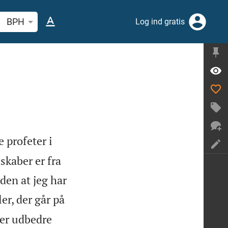
 efter bibelvers eller ord
BPH
Log ind gratis
 profeter i
skaber er fra
uden at jeg har
ler, der går på
ler udbedre