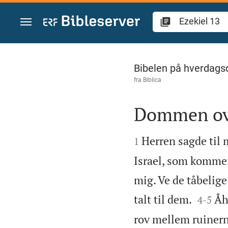
Gå til indhold
Ezekiel 13
Bibelen på hverdags
fra
Biblica
Dommen ove


Herren sagde til 
1
Israel, som kommer
mig. Ve de tåbelige


talt til dem.
Åh,
4
-
5
rov mellem ruinerne