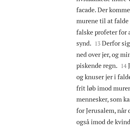
facade. Der kommer
murene til at fald
falske profeter for


synd.
Derfor sig
13
ned over jer, og m


piskende regn.
14
og knuser jer i falde
frit løb imod mure
mennesker, som ka
for Jerusalem, når d
også imod de kvinde