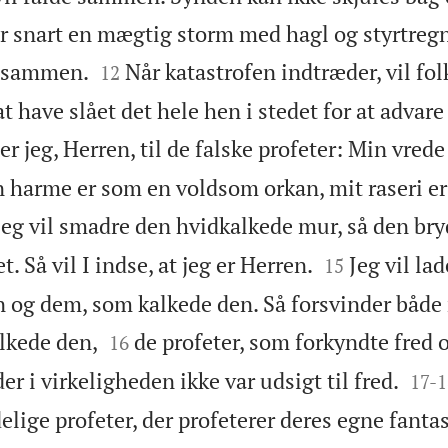
 snart en mægtig storm med hagl og styrtregn


e sammen.
Når katastrofen indtræder, vil fo
12
 at have slået det hele hen i stedet for at adva
er jeg, Herren, til de falske profeter: Min vrede
in harme er som en voldsom orkan, mit raseri e
Jeg vil smadre den hvidkalkede mur, så den b


t. Så vil I indse, at jeg er Herren.
Jeg vil la
15
n og dem, som kalkede den. Så forsvinder både


lkede den,
de profeter, som forkyndte fred 
16


er i virkeligheden ikke var udsigt til fred.
17
-
1
lige profeter, der profeterer deres egne fantasi