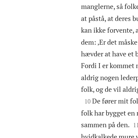
manglerne, så folk
at påstå, at deres 
kan ikke forvente, a
dem: ‚Er det måske 
hævder at have et b
Fordi I er kommet m
aldrig nogen lederpo
folk, og de vil aldr

De fører mit fol
10
folk har bygget en 

sammen på den.
1
hvidkalkede mure v