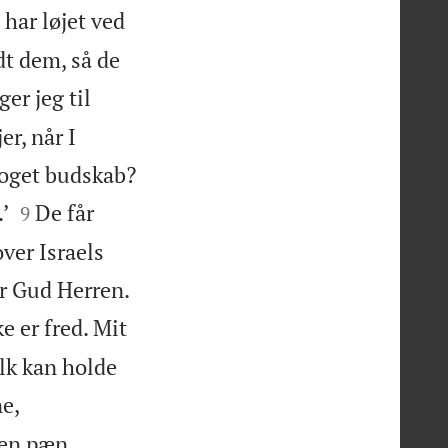
 har løjet ved
dt dem, så de
ger jeg til
er, når I
noget budskab?


’
De får
9
over Israels

 er Gud Herren.
e er fred. Mit
alk kan holde
ne,
 en pæn