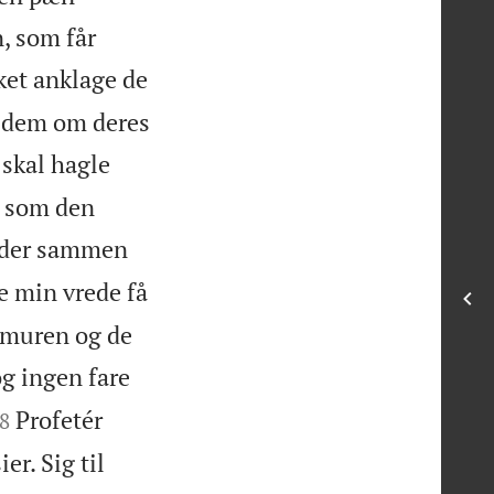
, som får
lket anklage de
re dem om deres
 skal hagle
r som den
ryder sammen
de min vrede få
 muren og de
og ingen fare
Profetér
8
er. Sig til