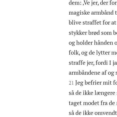
dem: ‚Ve jer, der f
magiske armbånd til
blive straffet for a
stykker brød som be
og holder hånden ov
folk, og de lytter m
straffe jer, fordi I
armbåndene af og sæ
Jeg befrier mit f
21
så de ikke længere s
taget modet fra de 
så de ikke omvendte