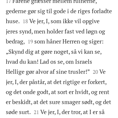
Fårene græsser mellem ruinerne,
17
gederne gør sig til gode i de riges forladte


huse.
Ve jer, I, som ikke vil opgive
18
jeres synd, men holder fast ved løgn og


bedrag,
som håner Herren og siger:
19
„Skynd dig at gøre noget, så vi kan se,
hvad du kan! Lad os se, om Israels


Hellige gør alvor af sine trusler!”
Ve
20
jer, I, der påstår, at det rigtige er forkert,
og det onde godt, at sort er hvidt, og rent
er beskidt, at det sure smager sødt, og det


søde surt.
Ve jer, I, der tror, at I er så
21