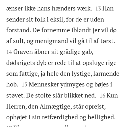


ænser ikke hans hænders værk.
Han
13
sender sit folk i eksil, for de er uden
forstand. De fornemme iblandt jer vil dø


af sult, og menigmand vil gå til af tørst.
Graven åbner sit grådige gab,
14
dødsrigets dyb er rede til at opsluge rige
som fattige, ja hele den lystige, larmende


hob.
Mennesker ydmyges og bøjes i
15


støvet. De stolte slår blikket ned.
Kun
16
Herren, den Almægtige, står oprejst,


ophøjet i sin retfærdighed og hellighed.