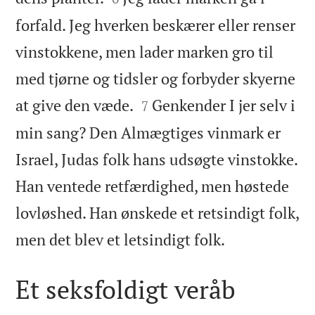
forfald. Jeg hverken beskærer eller renser
vinstokkene, men lader marken gro til
med tjørne og tidsler og forbyder skyerne


at give den væde.
Genkender I jer selv i
7
min sang? Den Almægtiges vinmark er
Israel, Judas folk hans udsøgte vinstokke.
Han ventede retfærdighed, men høstede
lovløshed. Han ønskede et retsindigt folk,

men det blev et letsindigt folk.
Et seksfoldigt veråb