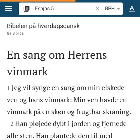
Gå til indhold
Søg efter bibelvers el
BPH
Esajas 5
Bibelen på hverdagsdansk
fra
Biblica
En sang om Herrens
vinmark


Jeg vil synge en sang om min elskede
1
ven og hans vinmark: Min ven havde en

vinmark på en skøn og frugtbar skråning.

Han pløjede dybt i jorden og fjernede
2
alle sten. Han plantede den til med