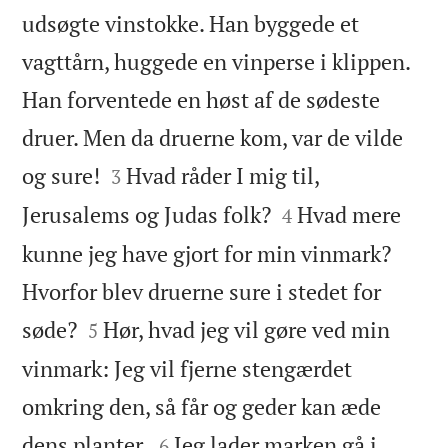
udsøgte vinstokke. Han byggede et
vagttårn, huggede en vinperse i klippen.
Han forventede en høst af de sødeste
druer. Men da druerne kom, var de vilde


og sure!
Hvad råder I mig til,
3


Jerusalems og Judas folk?
Hvad mere
4
kunne jeg have gjort for min vinmark?
Hvorfor blev druerne sure i stedet for


søde?
Hør, hvad jeg vil gøre ved min
5
vinmark: Jeg vil fjerne stengærdet
omkring den, så får og geder kan æde


dens planter.
Jeg lader marken gå i
6