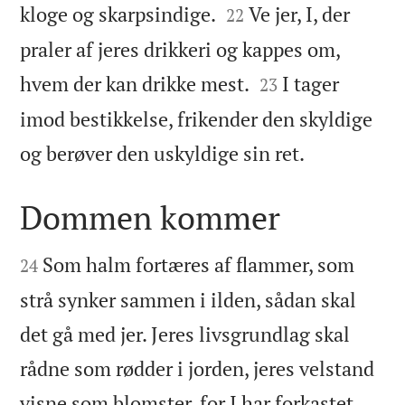


kloge og skarpsindige.
Ve jer, I, der
22
praler af jeres drikkeri og kappes om,


hvem der kan drikke mest.
I tager
23
imod bestikkelse, frikender den skyldige

og berøver den uskyldige sin ret.
Dommen kommer


Som halm fortæres af flammer, som
24
strå synker sammen i ilden, sådan skal
det gå med jer. Jeres livsgrundlag skal
rådne som rødder i jorden, jeres velstand
visne som blomster, for I har forkastet