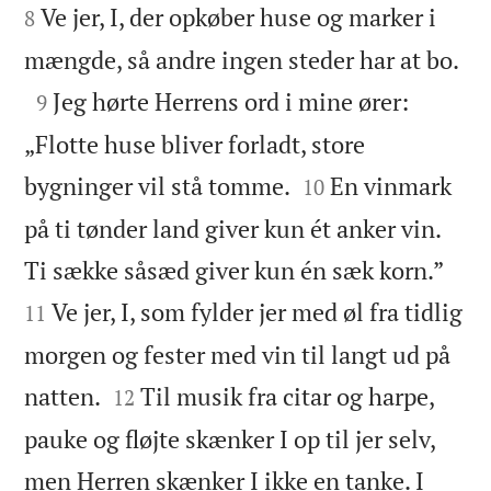


Ve jer, I, der opkøber huse og marker i
8

mængde, så andre ingen steder har at bo.

Jeg hørte Herrens ord i mine ører:
9
„Flotte huse bliver forladt, store


bygninger vil stå tomme.
En vinmark
10
på ti tønder land giver kun ét anker vin.


Ti sække såsæd giver kun én sæk korn.”
Ve jer, I, som fylder jer med øl fra tidlig
11
morgen og fester med vin til langt ud på


natten.
Til musik fra citar og harpe,
12
pauke og fløjte skænker I op til jer selv,
men Herren skænker I ikke en tanke. I