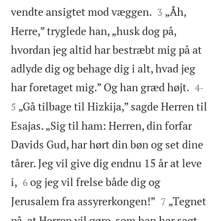


vendte ansigtet mod væggen.
„Åh,
3
Herre,” tryglede han, „husk dog på,
hvordan jeg altid har bestræbt mig på at
adlyde dig og behage dig i alt, hvad jeg


har foretaget mig.” Og han græd højt.
4
-
„Gå tilbage til Hizkija,” sagde Herren til
5
Esajas. „Sig til ham: Herren, din forfar
Davids Gud, har hørt din bøn og set dine
tårer. Jeg vil give dig endnu 15 år at leve


i,
og jeg vil frelse både dig og
6


Jerusalem fra assyrerkongen!”
„Tegnet
7


på, at Herren vil gøre, som han har sagt,