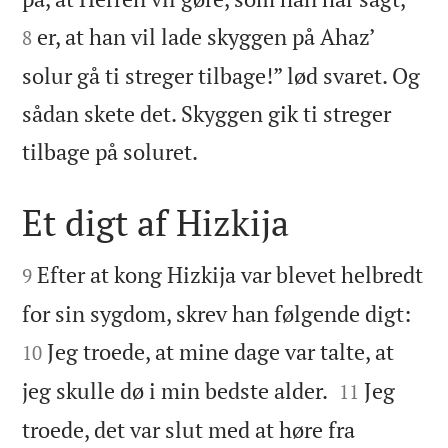
er, at han vil lade skyggen på Ahaz’
8
solur gå ti streger tilbage!” lød svaret. Og
sådan skete det. Skyggen gik ti streger

tilbage på soluret.
Et digt af Hizkija


Efter at kong Hizkija var blevet helbredt
9


for sin sygdom, skrev han følgende digt:
Jeg troede, at mine dage var talte, at
10


jeg skulle dø i min bedste alder.
Jeg
11
troede, det var slut med at høre fra