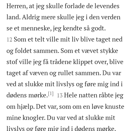
Herren, at jeg skulle forlade de levendes
land. Aldrig mere skulle jeg i den verden


se et menneske, jeg kendte så godt.
Som et telt ville mit liv blive taget ned
12
og foldet sammen. Som et vævet stykke
stof ville jeg få trådene klippet over, blive
taget af væven og rullet sammen. Du var
ved at slukke mit livslys og føre mig ind i
[1]


dødens mørke.
Hele natten råbte jeg
13
om hjælp. Det var, som om en løve knuste
mine knogler. Du var ved at slukke mit


livslys og føre mig ind i dødens mørke.