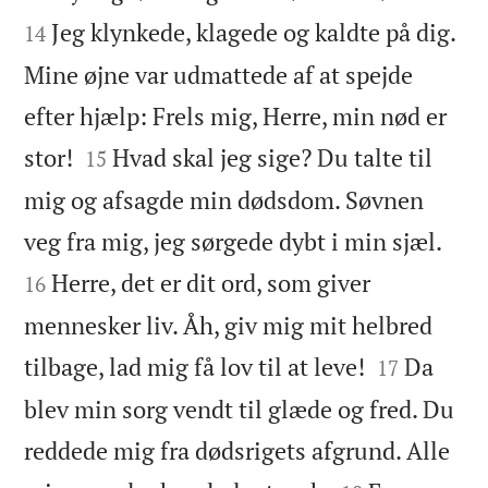
Jeg klynkede, klagede og kaldte på dig.
14
Mine øjne var udmattede af at spejde
efter hjælp: Frels mig, Herre, min nød er


stor!
Hvad skal jeg sige? Du talte til
15
mig og afsagde min dødsdom. Søvnen


veg fra mig, jeg sørgede dybt i min sjæl.
Herre, det er dit ord, som giver
16
mennesker liv. Åh, giv mig mit helbred


tilbage, lad mig få lov til at leve!
Da
17
blev min sorg vendt til glæde og fred. Du
reddede mig fra dødsrigets afgrund. Alle