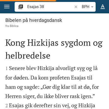
Gå til indhold
Søg efter bibelvers el
BPH
Esajas 38
Bibelen på hverdagsdansk
fra
Biblica
Kong Hizkijas sygdom og
helbredelse


Senere blev Hizkija alvorligt syg og lå
1
for døden. Da kom profeten Esajas til
ham og sagde: „Gør dig klar til at dø, for


Herren siger, du ikke bliver rask igen.”
Esajas gik derefter sin vej, og Hizkija
2