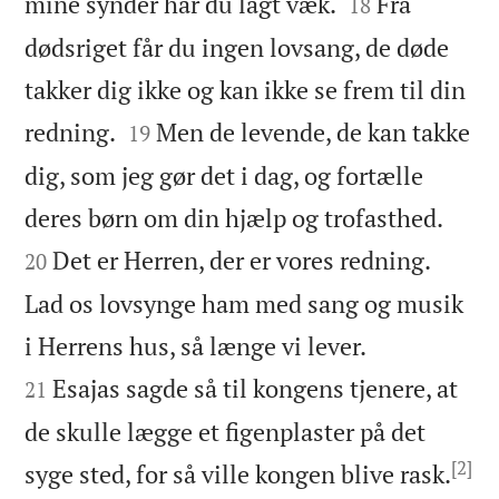


mine synder har du lagt væk.
Fra
18
dødsriget får du ingen lovsang, de døde
takker dig ikke og kan ikke se frem til din


redning.
Men de levende, de kan takke
19
dig, som jeg gør det i dag, og fortælle


deres børn om din hjælp og trofasthed.
Det er Herren, der er vores redning.
20
Lad os lovsynge ham med sang og musik


i Herrens hus, så længe vi lever.
Esajas sagde så til kongens tjenere, at
21
de skulle lægge et figenplaster på det
[2]

syge sted, for så ville kongen blive rask.