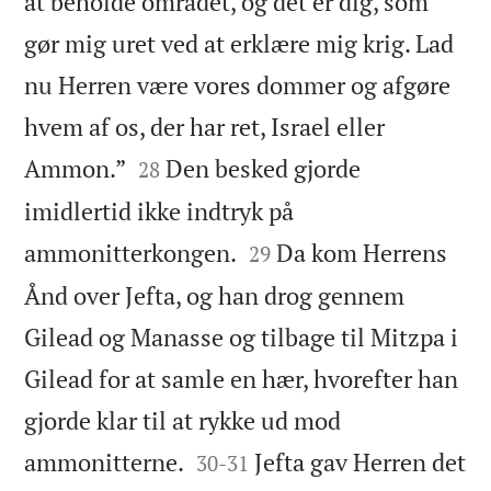
at beholde området, og det er dig, som
gør mig uret ved at erklære mig krig. Lad
nu Herren være vores dommer og afgøre
hvem af os, der har ret, Israel eller


Ammon.”
Den besked gjorde
28
imidlertid ikke indtryk på


ammonitterkongen.
Da kom Herrens
29
Ånd over Jefta, og han drog gennem
Gilead og Manasse og tilbage til Mitzpa i
Gilead for at samle en hær, hvorefter han
gjorde klar til at rykke ud mod


ammonitterne.
Jefta gav Herren det
30
-
31