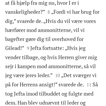
at få hjælp fra mig nu, hvor I er i


vanskeligheder?”
„Fordi vi har brug for
8
dig,” svarede de. „Hvis du vil være vores
hærfører mod ammonitterne, vil vi
bagefter gøre dig til overhoved for


Gilead!”
Jefta fortsatte: „Hvis jeg
9
vender tilbage, og hvis Herren giver mig
sejr i kampen mod ammonitterne, så vil


jeg være jeres leder.”
„Det sværger vi
10


på for Herrens ansigt!” svarede de.
Så
11
tog Jefta imod tilbuddet og fulgte med
dem. Han blev udnævnt til leder og