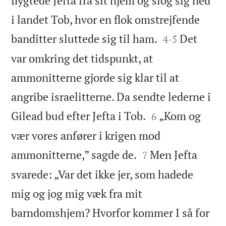
flygtede Jefta fra sit hjem og slog sig ned
i landet Tob, hvor en flok omstrejfende


banditter sluttede sig til ham.
Det
4
-
5
var omkring det tidspunkt, at
ammonitterne gjorde sig klar til at
angribe israelitterne. Da sendte lederne i


Gilead bud efter Jefta i Tob.
„Kom og
6
vær vores anfører i krigen mod


ammonitterne,” sagde de.
Men Jefta
7
svarede: „Var det ikke jer, som hadede
mig og jog mig væk fra mit
barndomshjem? Hvorfor kommer I så for