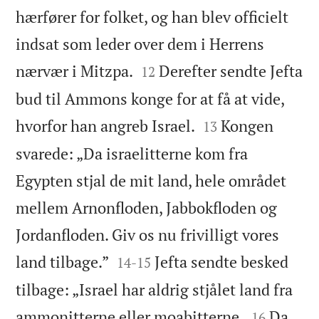
hærfører for folket, og han blev officielt
indsat som leder over dem i Herrens


nærvær i Mitzpa.
Derefter sendte Jefta
12
bud til Ammons konge for at få at vide,


hvorfor han angreb Israel.
Kongen
13
svarede: „Da israelitterne kom fra
Egypten stjal de mit land, hele området
mellem Arnonfloden, Jabbokfloden og
Jordanfloden. Giv os nu frivilligt vores


land tilbage.”
Jefta sendte besked
14
-
15
tilbage: „Israel har aldrig stjålet land fra


ammonitterne eller moabitterne.
Da
16