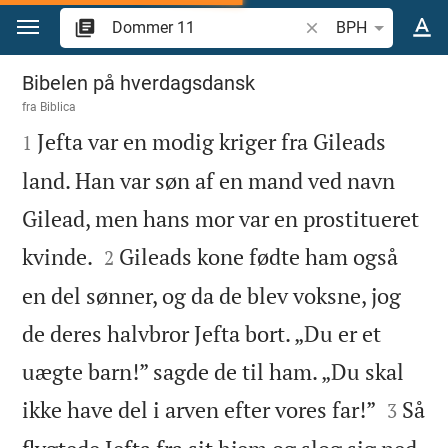
Gå til indhold
Søg efter bibelvers el
BPH
Dommer 11
Bibelen på hverdagsdansk
fra
Biblica

Jefta var en modig kriger fra Gileads
1
land. Han var søn af en mand ved navn
Gilead, men hans mor var en prostitueret


kvinde.
Gileads kone fødte ham også
2
en del sønner, og da de blev voksne, jog
de deres halvbror Jefta bort. „Du er et
uægte barn!” sagde de til ham. „Du skal


ikke have del i arven efter vores far!”
Så
3