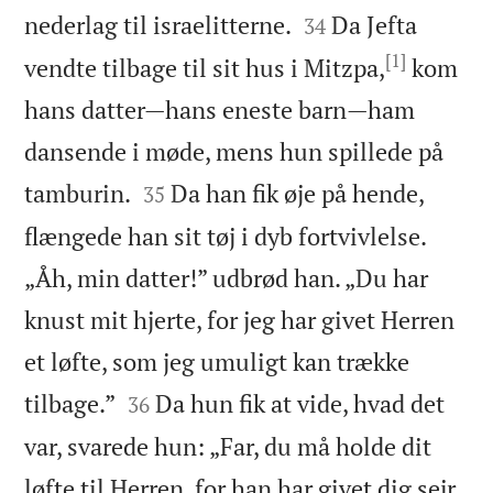


nederlag til israelitterne.
Da Jefta
34
[1]
vendte tilbage til sit hus i Mitzpa,
kom
hans datter—hans eneste barn—ham
dansende i møde, mens hun spillede på


tamburin.
Da han fik øje på hende,
35
flængede han sit tøj i dyb fortvivlelse.
„Åh, min datter!” udbrød han. „Du har
knust mit hjerte, for jeg har givet Herren
et løfte, som jeg umuligt kan trække


tilbage.”
Da hun fik at vide, hvad det
36
var, svarede hun: „Far, du må holde dit
løfte til Herren, for han har givet dig sejr