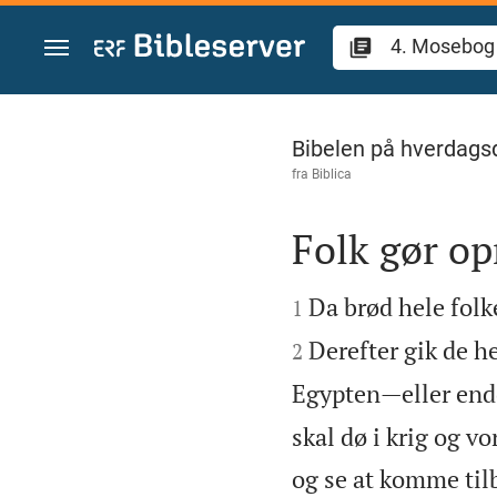
Gå til indhold
4. Mosebog 14
Bibelen på hverdags
fra
Biblica
Folk gør op


Da brød hele folk
1
Derefter gik de h
2
Egypten—eller endd
skal dø i krig og v
og se at komme tilb