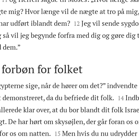
agte mig? Hvor længe vil de nægte at tro på mig,


 har udført iblandt dem?
Jeg vil sende syg
12
så vil jeg begynde forfra med dig og gøre dig 

d dem.”
 forbøn for folket
ypterne sige, når de hører om det?” indvendte


t demonstreret, da du befriede dit folk.
Indb
14
llerede klar over, at du bor blandt dit folk Israel
gt. De har hørt om skysøjlen, der går foran os 


 for os om natten.
Men hvis du nu udrydder di
15