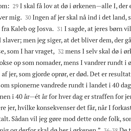


 om:
I skal få lov at dø i ørkenen—alle I, der e
29


ver mig.
Ingen af jer skal nå ind i det land, 
30


 fra Kaleb og Josva.
I sagde, at jeres børn vi
31
il slaver; men jeg siger, at det bliver dem, der g


se, som I har vraget,
mens I selv skal dø i ø
32
vokse op som nomader, mens I vandrer rundt i 
e af jer, som gjorde oprør, er død. Det er resultat
om spionerne vandrede rundt i landet i 40 dage
nen i 40 år—ét år for hver dag er straffen for je
re jer, hvilke konsekvenser det får, når I forkas
talt. Sådan vil jeg gøre mod dette onde folk, so


g og derfor skal dø her i ørkenen.”
De t
36
-
38