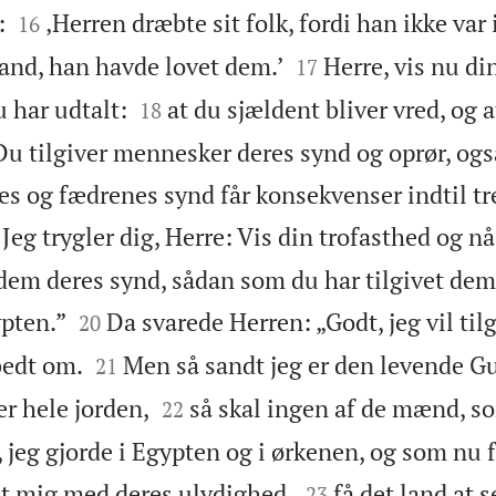


:
‚Herren dræbte sit folk, fordi han ikke var i
16


land, han havde lovet dem.’
Herre, vis nu di
17


u har udtalt:
at du sjældent bliver vred, og a
18
 Du tilgiver mennesker deres synd og oprør, og
fes og fædrenes synd får konsekvenser indtil tre
Jeg trygler dig, Herre: Vis din trofasthed og n
r dem deres synd, sådan som du har tilgivet dem


ypten.”
Da svarede Herren: „Godt, jeg vil til
20


bedt om.
Men så sandt jeg er den levende Gu
21


r hele jorden,
så skal ingen af de mænd, s
22
, jeg gjorde i Egypten og i ørkenen, og som nu 


t mig med deres ulydighed,
få det land at s
23