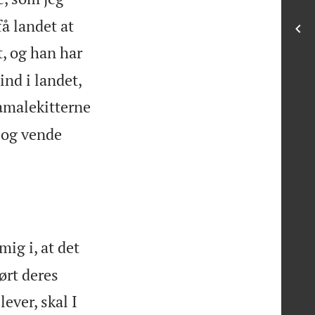
få landet at
, og han har
ind i landet,
amalekitterne
p og vende
mig i, at det
ørt deres
ever, skal I