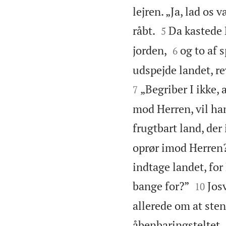
lejren. „Ja, lad os


råbt.
Da kastede 
5


jorden,
og to af
6
udspejde landet, rev
„Begriber I ikke, 
7
mod Herren, vil han 
frugtbart land, der
oprør imod Herren?
indtage landet, for


bange for?”
Jos
10
allerede om at sten
åbenbaringsteltet,