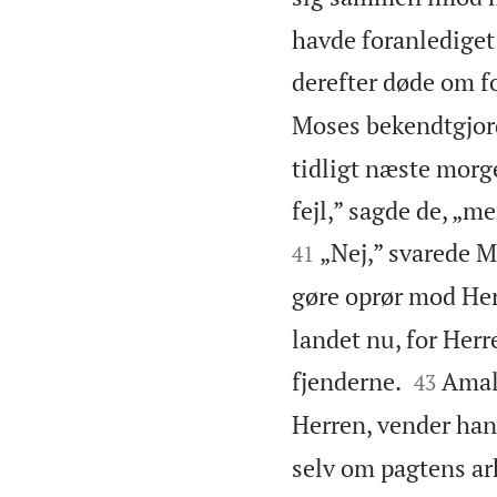
havde foranlediget 
derefter døde om fo
Moses bekendtgjorde
tidligt næste morge
fejl,” sagde de, „me
„Nej,” svarede Mo
41
gøre oprør mod Her
landet nu, for Herre


fjenderne.
Amale
43
Herren, vender han s
selv om pagtens ark