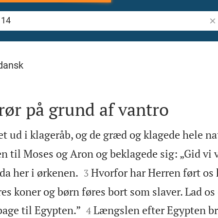
Søg
dansk
rør på grund af vantro
et ud i klageråb, og de græd og klagede hele na
en til Moses og Aron og beklagede sig: „Gid vi 


a her i ørkenen.
Hvorfor har Herren ført os h
3
ores koner og børn føres bort som slaver. Lad o


age til Egypten.”
Længslen efter Egypten bre
4