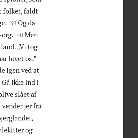
folket, faldt


ge.
Og da
39


sorg.
Men
40
 land. „Vi tog


har lovet os.”
de igen ved at

Gå ikke ind i
2
blive slået af
 vender jer fra
jerglandet,
lekitter og