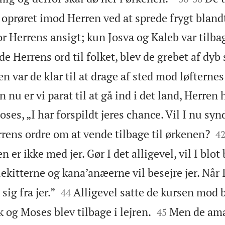
oprøret imod Herren ved at sprede frygt blandt 
r Herrens ansigt; kun Josva og Kaleb var tilba
 Herrens ord til folket, blev de grebet af dyb 
n var de klar til at drage af sted mod løfternes
n nu er vi parat til at gå ind i det land, Herren 
ses, „I har forspildt jeres chance. Vil I nu syn

rens ordre om at vende tilbage til ørkenen?
4
n er ikke med jer. Gør I det alligevel, vil I blot 
kitterne og kana’anæerne vil besejre jer. Når I


ig fra jer.”
Alligevel satte de kursen mod b
44


 og Moses blev tilbage i lejren.
Men de ama
45