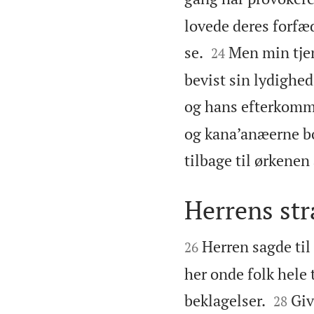
lovede deres forfæd


se.
Men min tjen
24
bevist sin lydighed
og hans efterkomme
og kana’anæerne bo
tilbage til ørkene
Herrens str


Herren sagde ti
26
her onde folk hele 


beklagelser.
Giv
28