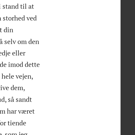
 stand til at
n storhed ved
t din
så selv om den
dje eller
åde imod dette
 hele vejen,
give dem,
d, så sandt
om har været
for tiende
e, som jeg