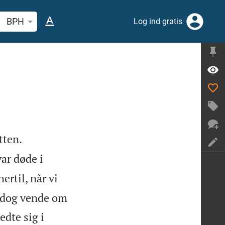
 efter bibelvers eller ord
BPH
Log ind gratis


tten.
var døde i
ertil, når vi
s dog vende om
dte sig i