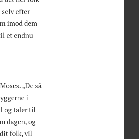
 selv efter
dom imod dem
til et endnu
 Moses. „De så
yggerne i
 og taler til
om dagen, og
t folk, vil