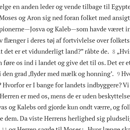
 vælge en anden leder og vende tilbage til Egypt
Moses og Aron sig ned foran folket med ansig
 spionerne—Josva og Kaleb—som havde været i
 flænger i deres tøj af fortvivlelse over folkets


at det er et vidunderligt land?” råbte de.
„Hvis
8
føre os ind i landet og give det til os. Det er e


 i den grad ‚flyder med mælk og honning’.
Hvo
9
 Hvorfor er I bange for landets indbyggere? Vi
 Herren er med os, mens de er uden beskyttelse
vas og Kalebs ord gjorde kun ondt værre, og fol
e dem. Da viste Herrens herlighed sig pludseli


og Herren sagde til Moses: „Hvor længe skal
11