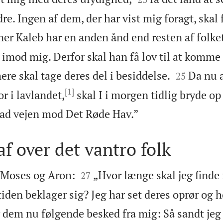
re. Ingen af dem, der har vist mig foragt, skal 
er Kaleb har en anden ånd end resten af folket
 imod mig. Derfor skal han få lov til at komme 


re skal tage deres del i besiddelse.
Da nu 
25
[1]
r i lavlandet,
skal I i morgen tidlig bryde o

n ad vejen mod Det Røde Hav.”
af over det vantro folk


l Moses og Aron:
„Hvor længe skal jeg finde 
27
tiden beklager sig? Jeg har set deres oprør og h
 dem nu følgende besked fra mig: Så sandt jeg l