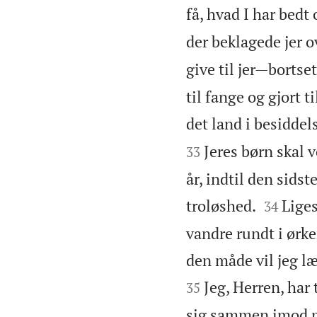
få, hvad I har bedt
der beklagede jer o
give til jer—bortset
til fange og gjort t
det land i besiddel
Jeres børn skal 
33
år, indtil den sidst


troløshed.
Liges
34
vandre rundt i ørke
den måde vil jeg læ
Jeg, Herren, har 
35
sig sammen imod mi