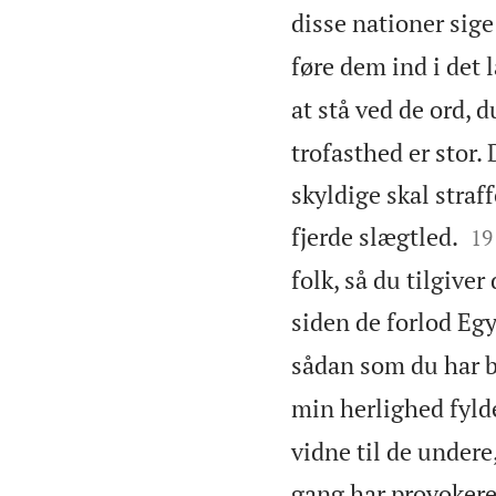
disse nationer sige
føre dem ind i det 
at stå ved de ord, d
trofasthed er stor.
skyldige skal straf


fjerde slægtled.
19
folk, så du tilgive
siden de forlod Eg
sådan som du har 
min herlighed fylde
vidne til de undere
gang har provokere