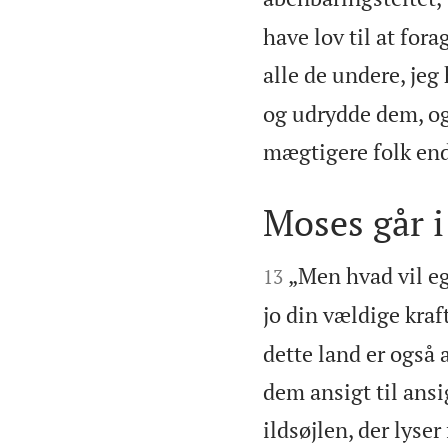
have lov til at for
alle de undere, jeg
og udrydde dem, og 
mægtigere folk en
Moses går i


„Men hvad vil eg
13
jo din vældige kraf
dette land er også a
dem ansigt til ansi
ildsøjlen, der lyser