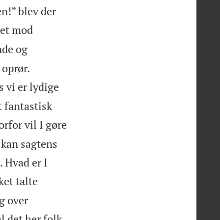
en!” blev der
tet mod
nde og


 oprør.
 vi er lydige
t fantastisk
rfor vil I gøre
 kan sagtens
. Hvad er I
ket talte
g over
 det her folk