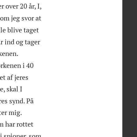
r over 20 år, I,
som jeg svor at
lle blive taget
år ind og tager


rkenen.
ørkenen i 40
et af jeres
, skal I
res synd. På


ter mig.
m har rottet
i spioner, som