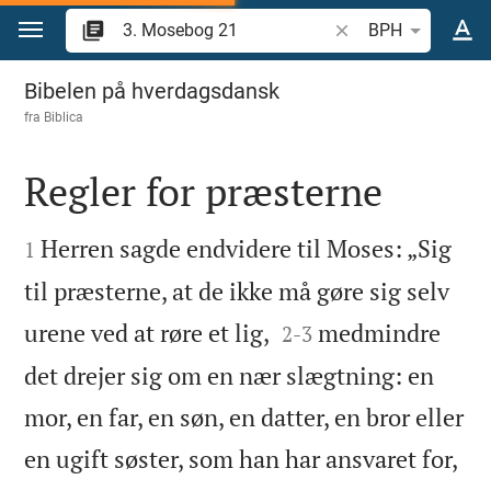
Gå til indhold
Søg efter bibelvers el
BPH
3. Mosebog 21
Bibelen på hverdagsdansk
fra
Biblica
Regler for præsterne


Herren sagde endvidere til Moses: „Sig
1
til præsterne, at de ikke må gøre sig selv


urene ved at røre et lig,
medmindre
2
-
3
det drejer sig om en nær slægtning: en
mor, en far, en søn, en datter, en bror eller
en ugift søster, som han har ansvaret for,