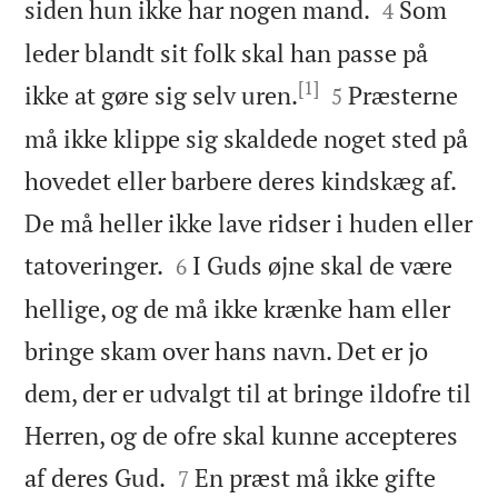


siden hun ikke har nogen mand.
Som
4
leder blandt sit folk skal han passe på
[1]


ikke at gøre sig selv uren.
Præsterne
5
må ikke klippe sig skaldede noget sted på
hovedet eller barbere deres kindskæg af.
De må heller ikke lave ridser i huden eller


tatoveringer.
I Guds øjne skal de være
6
hellige, og de må ikke krænke ham eller
bringe skam over hans navn. Det er jo
dem, der er udvalgt til at bringe ildofre til
Herren, og de ofre skal kunne accepteres


af deres Gud.
En præst må ikke gifte
7