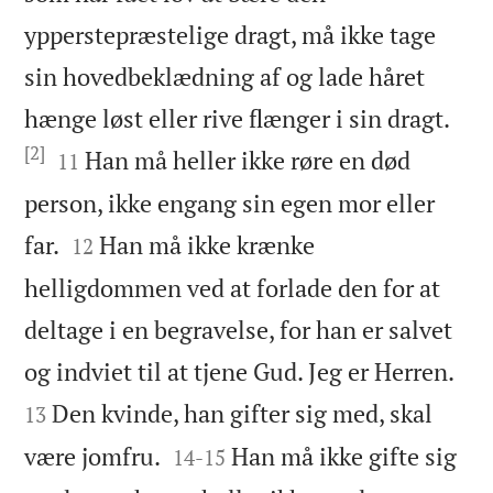
ypperstepræstelige dragt, må ikke tage
sin hovedbeklædning af og lade håret
hænge løst eller rive flænger i sin dragt.
[2]


Han må heller ikke røre en død
11
person, ikke engang sin egen mor eller


far.
Han må ikke krænke
12
helligdommen ved at forlade den for at
deltage i en begravelse, for han er salvet


og indviet til at tjene Gud. Jeg er Herren.
Den kvinde, han gifter sig med, skal
13


være jomfru.
Han må ikke gifte sig
14
-
15