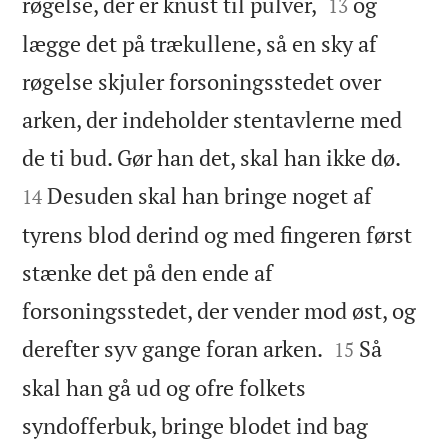


røgelse, der er knust til pulver,
og
13
lægge det på trækullene, så en sky af
røgelse skjuler forsoningsstedet over
arken, der indeholder stentavlerne med


de ti bud. Gør han det, skal han ikke dø.
Desuden skal han bringe noget af
14
tyrens blod derind og med fingeren først
stænke det på den ende af
forsoningsstedet, der vender mod øst, og


derefter syv gange foran arken.
Så
15
skal han gå ud og ofre folkets
syndofferbuk, bringe blodet ind bag