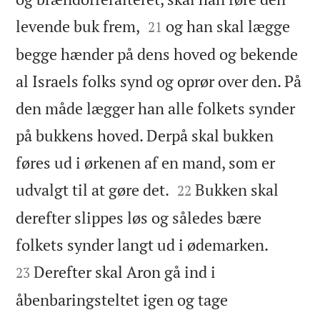


levende buk frem,
og han skal lægge
21
begge hænder på dens hoved og bekende
al Israels folks synd og oprør over den. På
den måde lægger han alle folkets synder
på bukkens hoved. Derpå skal bukken
føres ud i ørkenen af en mand, som er


udvalgt til at gøre det.
Bukken skal
22
derefter slippes løs og således bære


folkets synder langt ud i ødemarken.
Derefter skal Aron gå ind i
23
åbenbaringsteltet igen og tage