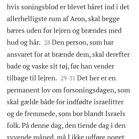
hvis soningsblod er blevet båret ind i det
allerhelligste rum af Aron, skal begge
bæres uden for lejren og brændes med


hud og hår.
Den person, som har
28
ansvaret for at brænde dem, skal derefter
bade og vaske sit tøj, før han vender


tilbage til lejren.
Det her er en
29
-
31
permanent lov om forsoningsdagen, som
skal gælde både for indfødte israelitter
og de fremmede, som bor blandt Israels
folk. På denne dag, den tiende dag i den
syvende måned, må I ikke udføre noget