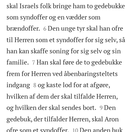
skal Israels folk bringe ham to gedebukke
som syndoffer og en vædder som


brændoffer.
Den unge tyr skal han ofre
6
til Herren som et syndoffer for sig selv, så
han kan skaffe soning for sig selv og sin


familie.
Han skal føre de to gedebukke
7
frem for Herren ved åbenbaringsteltets


indgang
og kaste lod for at afgøre,
8
hvilken af dem der skal tilfalde Herren,


og hvilken der skal sendes bort.
Den
9
gedebuk, der tilfalder Herren, skal Aron


ofre som et syndoffer.
Den anden buk
10