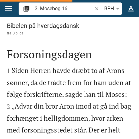
Gå til indhold
Søg efter bibelvers el
BPH
3. Mosebog 16
Bibelen på hverdagsdansk
fra
Biblica
Forsoningsdagen


Siden Herren havde dræbt to af Arons
1
sønner, da de trådte frem for ham uden at


følge forskrifterne, sagde han til Moses:
„Advar din bror Aron imod at gå ind bag
2
forhænget i helligdommen, hvor arken
med forsoningsstedet står. Der er helt