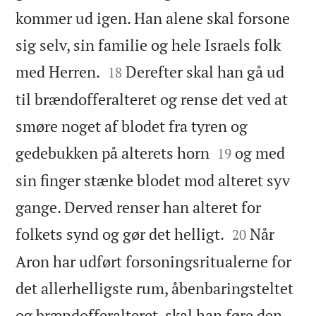
kommer ud igen. Han alene skal forsone
sig selv, sin familie og hele Israels folk


med Herren.
Derefter skal han gå ud
18
til brændofferalteret og rense det ved at
smøre noget af blodet fra tyren og


gedebukken på alterets horn
og med
19
sin finger stænke blodet mod alteret syv
gange. Derved renser han alteret for


folkets synd og gør det helligt.
Når
20
Aron har udført forsoningsritualerne for
det allerhelligste rum, åbenbaringsteltet
og brændofferalteret, skal han føre den