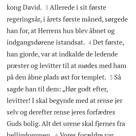


kong David.
Allerede i sit første
3
regeringsår, i årets første måned, sørgede
han for, at Herrens hus blev åbnet og


indgangsdørene istandsat.
Det første,
4
han gjorde, var at indkalde de ledende
præster og levitter til at mødes med ham


på den åbne plads øst for templet.
Så
5
sagde han til dem: „Hør godt efter,
levitter! I skal begynde med at rense jer
selv og derefter rense jeres forfædres
Guds bolig. Alt det urene skal fjernes fra


helligdommen.
Vores forældre var
6