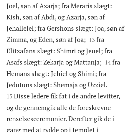
Joel, søn af Azarja; fra Meraris slægt:
Kish, søn af Abdi, og Azarja, søn af
Jehallelel; fra Gershons slægt: Joa, søn af


Zimma, og Eden, søn af Joa;
fra
13
Elitzafans slægt: Shimri og Jeuel; fra


Asafs slægt: Zekarja og Mattanja;
fra
14
Hemans slægt: Jehiel og Shimi; fra


Jedutuns slægt: Shemaja og Uzziel.
Disse ledere fik fat i de andre levitter,
15
og de gennemgik alle de foreskrevne
renselsesceremonier. Derefter gik de i
gang med at rydde op i templet i