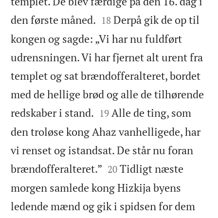
templet. De blev færdige på den 16. dag i


den første måned.
Derpå gik de op til
18
kongen og sagde: „Vi har nu fuldført
udrensningen. Vi har fjernet alt urent fra
templet og sat brændofferalteret, bordet
med de hellige brød og alle de tilhørende


redskaber i stand.
Alle de ting, som
19
den troløse kong Ahaz vanhelligede, har
vi renset og istandsat. De står nu foran


brændofferalteret.”
Tidligt næste
20
morgen samlede kong Hizkija byens
ledende mænd og gik i spidsen for dem