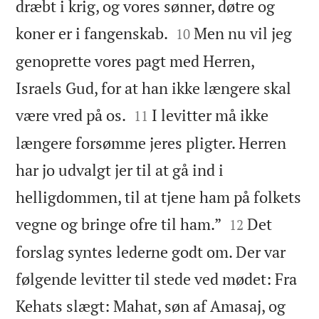
dræbt i krig, og vores sønner, døtre og


koner er i fangenskab.
Men nu vil jeg
10
genoprette vores pagt med Herren,
Israels Gud, for at han ikke længere skal


være vred på os.
I levitter må ikke
11
længere forsømme jeres pligter. Herren
har jo udvalgt jer til at gå ind i
helligdommen, til at tjene ham på folkets


vegne og bringe ofre til ham.”
Det
12
forslag syntes lederne godt om. Der var
følgende levitter til stede ved mødet: Fra
Kehats slægt: Mahat, søn af Amasaj, og