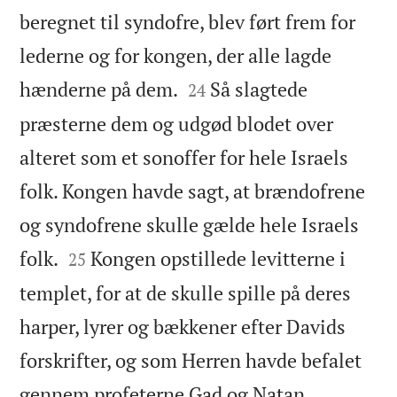
beregnet til syndofre, blev ført frem for
lederne og for kongen, der alle lagde


hænderne på dem.
Så slagtede
24
præsterne dem og udgød blodet over
alteret som et sonoffer for hele Israels
folk. Kongen havde sagt, at brændofrene
og syndofrene skulle gælde hele Israels


folk.
Kongen opstillede levitterne i
25
templet, for at de skulle spille på deres
harper, lyrer og bækkener efter Davids
forskrifter, og som Herren havde befalet


gennem profeterne Gad og Natan.