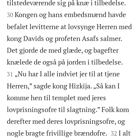


tilstedeværende sig på knæ i tilbedelse.
Kongen og hans embedsmænd havde
30
befalet levitterne at lovsynge Herren med
kong Davids og profeten Asafs salmer.
Det gjorde de med glæde, og bagefter


knælede de også på jorden i tilbedelse.
„Nu har I alle indviet jer til at tjene
31
Herren,” sagde kong Hizkija. „Så kan I
komme hen til templet med jeres
lovprisningsofre til slagtning.” Folk kom
derefter med deres lovprisningsofre, og


nogle bragte frivillige brændofre.
I alt
32