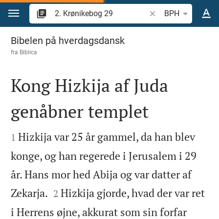
Gå til indhold
Søg efter bibelvers el
BPH
2. Krønikebog 29
Bibelen på hverdagsdansk
fra
Biblica
Kong Hizkija af Juda
genåbner templet


Hizkija var 25 år gammel, da han blev
1
konge, og han regerede i Jerusalem i 29
år. Hans mor hed Abija og var datter af


Zekarja.
Hizkija gjorde, hvad der var ret
2
i Herrens øjne, akkurat som sin forfar