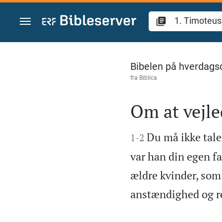
Gå til indhold
1. Timoteus 5
Bibelen på hverdags
fra
Biblica
Om at vejl


Du må ikke tale
1
-
2
var han din egen fa
ældre kvinder, som
anstændighed og re