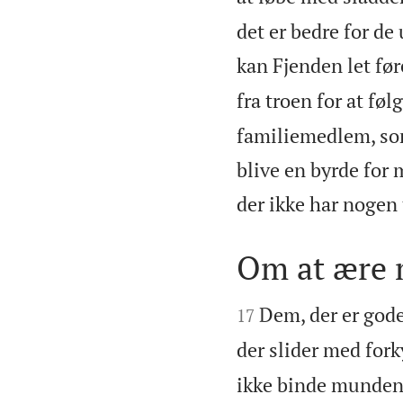
det er bedre for de
kan Fjenden let før
fra troen for at føl
familiemedlem, som
blive en byrde for 
der ikke har nogen t
Om at ære 


Dem, der er gode
17
der slider med for
ikke binde munden 