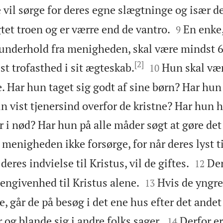
e vil sørge for deres egne slægtninge og især 


tet troen og er værre end de vantro.
En enke,
9
t underhold fra menigheden, skal være mindst 
[2]


st trofasthed i sit ægteskab.
Hun skal vær
10
e. Har hun taget sig godt af sine børn? Har hun 
 vist tjenersind overfor de kristne? Har hun h
i nød? Har hun på alle måder søgt at gøre det 
 menigheden ikke forsørge, for når deres lyst t


eres indvielse til Kristus, vil de giftes.
Der
12


engivenhed til Kristus alene.
Hvis de yngre
13
le, går de på besøg i det ene hus efter det ande


 og blande sig i andre folks sager.
Derfor er
14