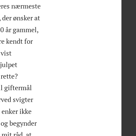
deres nærmeste
 der ønsker at
60 år gammel,
e kendt for
vist
julpet


rette?
il giftermål
ved svigter
 enker ikke
t og begynder
 mit råd, at