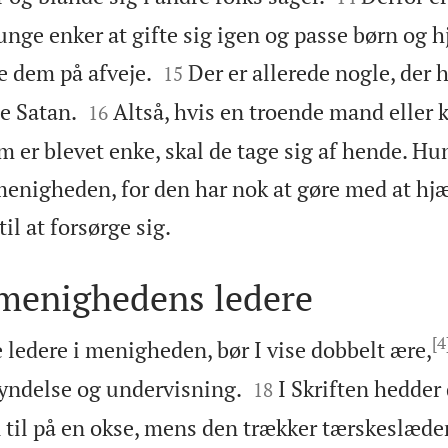
 unge enker at gifte sig igen og passe børn og h


e dem på afveje.
Der er allerede nogle, der 
15


ge Satan.
Altså, hvis en troende mand eller 
16
 er blevet enke, skal de tage sig af hende. Hu
menigheden, for den har nok at gøre med at hjæ

il at forsørge sig.
menighedens ledere
[4
 ledere i menigheden, bør I vise dobbelt ære,


kyndelse og undervisning.
I Skriften hedder 
18
til på en okse, mens den trækker tærskeslæden