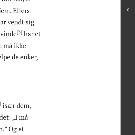
jem. Ellers
har vendt sig
[3]
kvinde
har et
n må ikke
lpe de enker,
]
især dem,
det: „I må
.” Og et