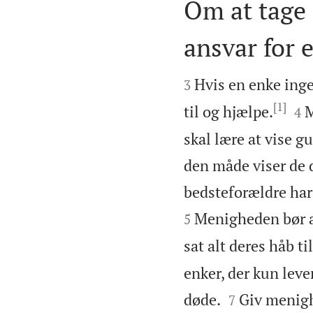
Om at tage 
ansvar for 


Hvis en enke inge
3
[1]


til og hjælpe.
M
4
skal lære at vise g
den måde viser de 
bedsteforældre har
Menigheden bør al
5
sat alt deres håb t
enker, der kun lev


døde.
Giv menigh
7