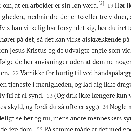
[5]


r om, at en arbejder er sin løn værd.
Hør i
19
igheden, medmindre der er to eller tre vidner, 
vis han virkelig har forsyndet sig, bør du iret
rer på det, så det kan virke afskrækkende på 
en Jesus Kristus og de udvalgte engle som vi
at følge de her anvisninger uden at dømme noge


ten.
Vær ikke for hurtig til ved håndspålægg
22
en tjeneste i menigheden, og lad dig ikke drag


v fri af al synd.
(Og drik ikke længere kun 
23


es skyld, og fordi du så ofte er syg.)
Nogle 
24
eligt se her og nu, mens andre menneskers syn


ndelige dom.
På samme måde er det med god
25