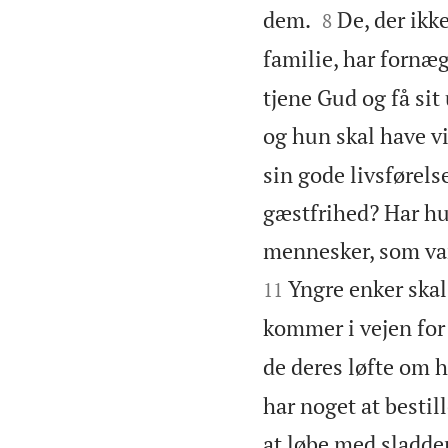


dem.
De, der ikk
8
familie, har fornæg
tjene Gud og få si
og hun skal have vi
sin gode livsførels
gæstfrihed? Har hun
mennesker, som var 
Yngre enker skal
11
kommer i vejen for d
de deres løfte om h
har noget at bestil
at løbe med sladder