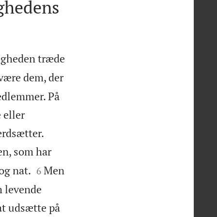
ighedens
nigheden træde
 være dem, der
medlemmer. På
 eller


rdsætter.
en, som har


og nat.
Men
6
m levende
at udsætte på