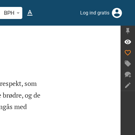
 efter bibelvers eller ord
BPH
Log ind gratis
 respekt, som
 brødre, og de
omgås med