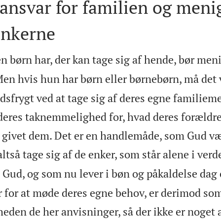
ansvar for familien og men
enkerne
n børn har, der kan tage sig af hende, bør me
en hvis hun har børn eller børnebørn, må det
udsfrygt ved at tage sig af deres egne familie
deres taknemmelighed for, hvad deres forældre
 givet dem. Det er en handlemåde, som Gud væ
tså tage sig af de enker, som står alene i verd
il Gud, og som nu lever i bøn og påkaldelse dag 
er for at møde deres egne behov, er derimod so
eden de her anvisninger, så der ikke er noget 