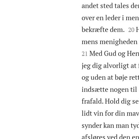
andet sted tales de
over en leder i men


bekræfte dem.
H
20
mens menigheden hø
Med Gud og Herr
21
jeg dig alvorligt 
og uden at bøje ret
indsætte nogen til 
frafald. Hold dig sel
lidt vin for din mav
synder kan man tyd
afsløres ved den e