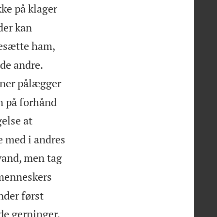
kke på klager
der kan
tesætte ham,


de andre.
dner pålægger
n på forhånd
else at
e med i andres
vand, men tag
menneskers
der først
e gerninger.