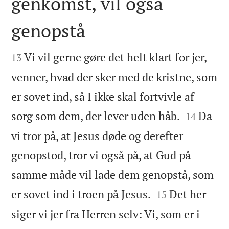
genkomst, vil også
genopstå


Vi vil gerne gøre det helt klart for jer,
13
venner, hvad der sker med de kristne, som
er sovet ind, så I ikke skal fortvivle af


sorg som dem, der lever uden håb.
Da
14
vi tror på, at Jesus døde og derefter
genopstod, tror vi også på, at Gud på
samme måde vil lade dem genopstå, som


er sovet ind i troen på Jesus.
Det her
15
siger vi jer fra Herren selv: Vi, som er i