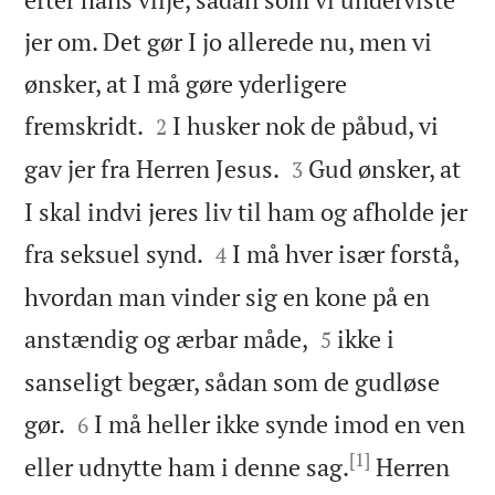
jer om. Det gør I jo allerede nu, men vi
ønsker, at I må gøre yderligere


fremskridt.
I husker nok de påbud, vi
2


gav jer fra Herren Jesus.
Gud ønsker, at
3
I skal indvi jeres liv til ham og afholde jer


fra seksuel synd.
I må hver især forstå,
4
hvordan man vinder sig en kone på en


anstændig og ærbar måde,
ikke i
5
sanseligt begær, sådan som de gudløse


gør.
I må heller ikke synde imod en ven
6
[1]
eller udnytte ham i denne sag.
Herren