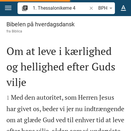
Gå til indhold
Søg efter bibelvers el
BPH
1. Thessalonikerne 4
Bibelen på hverdagsdansk
fra
Biblica
Om at leve i kærlighed
og hellighed efter Guds
vilje


Med den autoritet, som Herren Jesus
1
har givet os, beder vi jer nu indtrængende
om at glæde Gud ved til enhver tid at leve
efter hans vilje, sådan som vi underviste