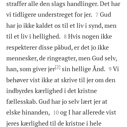
straffer alle den slags handlinger. Det har


vi tidligere understreget for jer.
Gud
7
har jo ikke kaldet os til et liv i synd, men


til et liv i hellighed.
Hvis nogen ikke
8
respekterer disse påbud, er det jo ikke
mennesker, de ringeagter, men Gud selv,
[2]


han, som giver jer
sin hellige Ånd.
Vi
9
behøver vist ikke at skrive til jer om den
indbyrdes kærlighed i det kristne
fællesskab. Gud har jo selv lært jer at


elske hinanden,
og I har allerede vist
10
jeres kærlighed til de kristne i hele