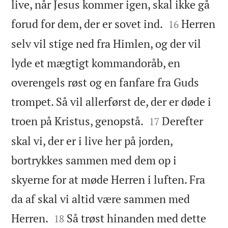
live, når Jesus kommer igen, skal ikke gå


forud for dem, der er sovet ind.
Herren
16
selv vil stige ned fra Himlen, og der vil
lyde et mægtigt kommandoråb, en
overengels røst og en fanfare fra Guds
trompet. Så vil allerførst de, der er døde i


troen på Kristus, genopstå.
Derefter
17
skal vi, der er i live her på jorden,
bortrykkes sammen med dem op i
skyerne for at møde Herren i luften. Fra
da af skal vi altid være sammen med


Herren.
Så trøst hinanden med dette
18