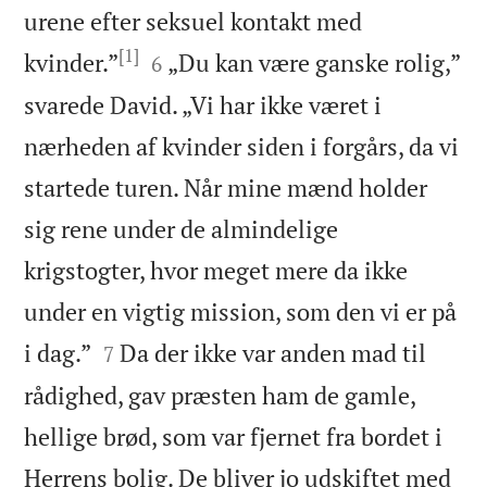
urene efter seksuel kontakt med
[1]


kvinder.”
„Du kan være ganske rolig,”
6
svarede David. „Vi har ikke været i
nærheden af kvinder siden i forgårs, da vi
startede turen. Når mine mænd holder
sig rene under de almindelige
krigstogter, hvor meget mere da ikke
under en vigtig mission, som den vi er på


i dag.”
Da der ikke var anden mad til
7
rådighed, gav præsten ham de gamle,
hellige brød, som var fjernet fra bordet i
Herrens bolig. De bliver jo udskiftet med