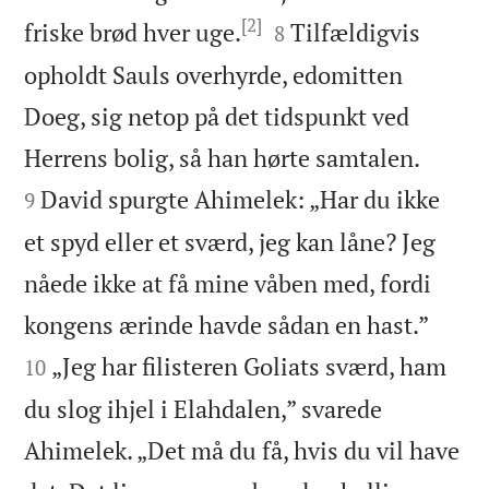
[2]


friske brød hver uge.
Tilfældigvis
8
opholdt Sauls overhyrde, edomitten
Doeg, sig netop på det tidspunkt ved


Herrens bolig, så han hørte samtalen.
David spurgte Ahimelek: „Har du ikke
9
et spyd eller et sværd, jeg kan låne? Jeg
nåede ikke at få mine våben med, fordi


kongens ærinde havde sådan en hast.”
„Jeg har filisteren Goliats sværd, ham
10
du slog ihjel i Elahdalen,” svarede
Ahimelek. „Det må du få, hvis du vil have