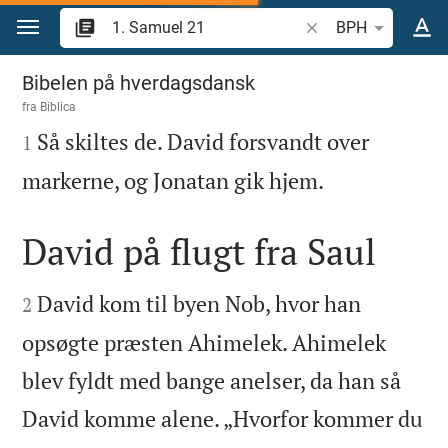
Gå til indhold
Søg efter bibelvers el
BPH
1. Samuel 21
Bibelen på hverdagsdansk
fra
Biblica

Så skiltes de. David forsvandt over
1

markerne, og Jonatan gik hjem.
David på flugt fra Saul


David kom til byen Nob, hvor han
2
opsøgte præsten Ahimelek. Ahimelek
blev fyldt med bange anelser, da han så
David komme alene. „Hvorfor kommer du