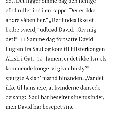
det. Det ligger omme bag den hellige
efod rullet ind i en kappe. Der er ikke
andre våben her.” „Der findes ikke et
bedre sværd,” udbrød David. „Giv mig


det!”
Samme dag fortsatte David
11
flugten fra Saul og kom til filisterkongen


Akish i Gat.
„Jamen, er det ikke Israels
12
kommende konge, vi giver husly?”
spurgte Akish’ mænd hinanden. „Var det
ikke til hans ære, at kvinderne dansede
og sang: ‚Saul har besejret sine tusinder,
men David har besejret sine