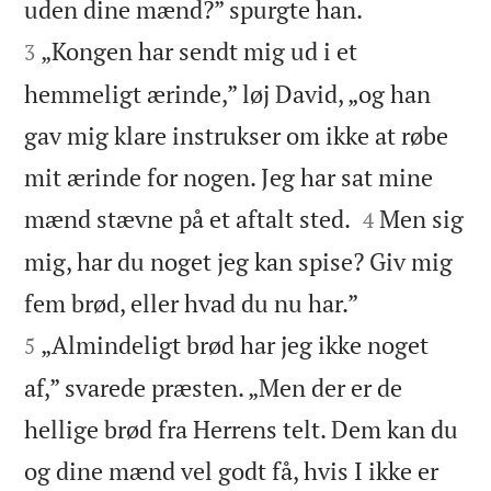


uden dine mænd?” spurgte han.
„Kongen har sendt mig ud i et
3
hemmeligt ærinde,” løj David, „og han
gav mig klare instrukser om ikke at røbe
mit ærinde for nogen. Jeg har sat mine


mænd stævne på et aftalt sted.
Men sig
4
mig, har du noget jeg kan spise? Giv mig


fem brød, eller hvad du nu har.”
„Almindeligt brød har jeg ikke noget
5
af,” svarede præsten. „Men der er de
hellige brød fra Herrens telt. Dem kan du
og dine mænd vel godt få, hvis I ikke er