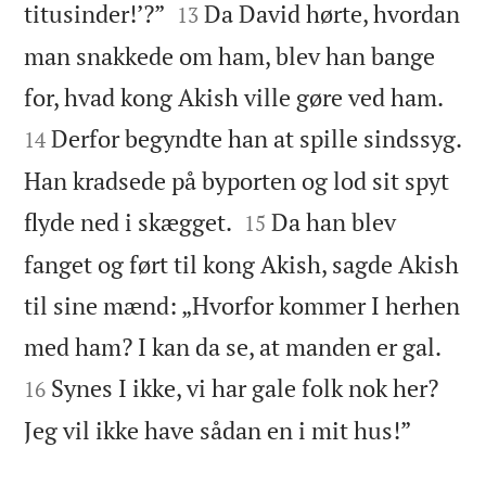


titusinder!’?”
Da David hørte, hvordan
13
man snakkede om ham, blev han bange


for, hvad kong Akish ville gøre ved ham.
Derfor begyndte han at spille sindssyg.
14
Han kradsede på byporten og lod sit spyt


flyde ned i skægget.
Da han blev
15
fanget og ført til kong Akish, sagde Akish
til sine mænd: „Hvorfor kommer I herhen


med ham? I kan da se, at manden er gal.
Synes I ikke, vi har gale folk nok her?
16

Jeg vil ikke have sådan en i mit hus!”