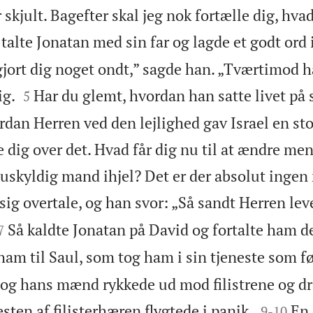
 skjult. Bagefter skal jeg nok fortælle dig, hvad
 talte Jonatan med sin far og lagde et godt ord 
gjort dig noget ondt,” sagde han. „Tværtimod h


ig.
Har du glemt, hvordan han satte livet på sp
5
ordan Herren ved den lejlighed gav Israel en sto
 dig over det. Hvad får dig nu til at ændre men
 uskyldig mand ihjel? Det er der absolut ingen
 sig overtale, og han svor: „Så sandt Herren lev


Så kaldte Jonatan på David og fortalte ham de
7
ham til Saul, som tog ham i sin tjeneste som fø
d og hans mænd rykkede ud mod filistrene og d


sten af filisterhæren flygtede i panik.
En 
9
-
10