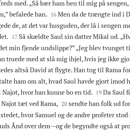
lfreds med. „Så bær ham hen til mig på sengen, 


m,” befalede han.
Men da de trængte ind i 
16
ede de, at det var husguden, der lå i sengen m


et.
Så skældte Saul sin datter Mikal ud. „H
17
et min fjende undslippe?” „Jeg blev tvunget ti
n truede med at slå mig ihjel, hvis jeg ikke gj
edes altså David at flygte. Han tog til Rama fo
talte ham om alt, hvad Saul havde gjort imod


 Najot, hvor han kunne bo en tid.
Da Saul fi
19


i Najot tæt ved Rama,
sendte han folk ud for
20
 stedet, hvor Samuel og de andre profeter stod
uds Ånd over dem—og de begyndte også at pro