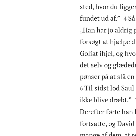
sted, hvor du ligger


fundet ud af.”
Så
4
„Han har jo aldrig 
forsøgt at hjælpe d
Goliat ihjel, og hv
det selv og glædede
pønser på at slå en
Til sidst lod Saul
6
ikke blive dræbt.”
Derefter førte han 
fortsatte, og Davi
mange af dem, at re