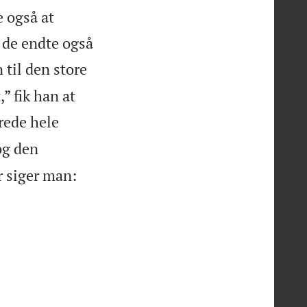
e også at
n de endte også
 til den store
” fik han at
rede hele
og den
r siger man: