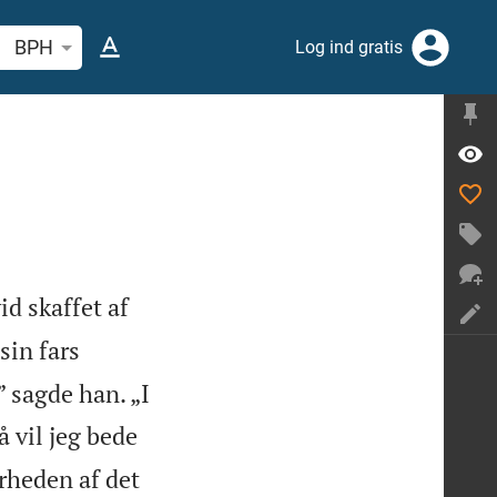
 efter bibelvers eller ord
BPH
Log ind gratis
d skaffet af
sin fars
” sagde han. „I
å vil jeg bede
ærheden af det