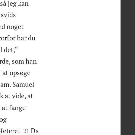
så jeg kan
Davids
ed noget
vorfor har du
l det,”
orde, som han
r at opsøge
 ham. Samuel
k at vide, at
 at fange
 og


fetere!
Da
21