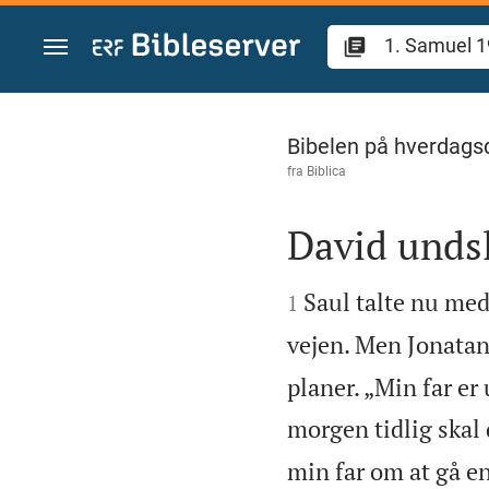
Gå til indhold
1. Samuel 19
Bibelen på hverdags
fra
Biblica
David undsl


Saul talte nu med
1
vejen. Men Jonatan
planer. „Min far er 
morgen tidlig skal 
min far om at gå en