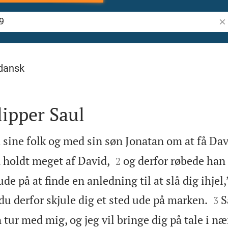
Søg
dansk
ipper Saul
 sine folk og med sin søn Jonatan om at få Davi


 holdt meget af David,
og derfor røbede han 
2
ude på at finde en anledning til at slå dig ihjel,


du derfor skjule dig et sted ude på marken.
S
3
 tur med mig, og jeg vil bringe dig på tale i n