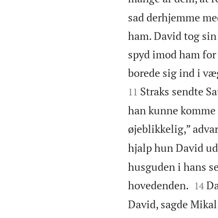
sad derhjemme med 
ham. David tog sin 
spyd imod ham for 
borede sig ind i væ
Straks sendte Sa
11
han kunne komme o
øjeblikkelig,” adv
hjalp hun David ud
husguden i hans se


hovedenden.
Da
14
David, sagde Mikal: