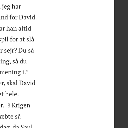
 jeg har
ind for David.
ar han altid
il for at slå
r sejr? Du så
ing, så du


 mening i.”
er, skal David
t hele.


r.
Krigen
8
ræbte så
dag, da Saul