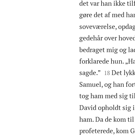
det var han ikke ti
gøre det af med ha
soveværelse, opdag
gedehår over hoved
bedraget mig og lad
forklarede hun. „Ha


sagde.”
Det lykk
18
Samuel, og han for
tog ham med sig til
David opholdt sig 
ham. Da de kom til
profeterede, kom G