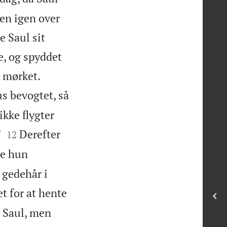
en igen over
e Saul sit
e, og spyddet


i mørket.
us bevogtet, så
kke flygter


”
Derefter
12
de hun
 gedehår i
 for at hente
l Saul, men