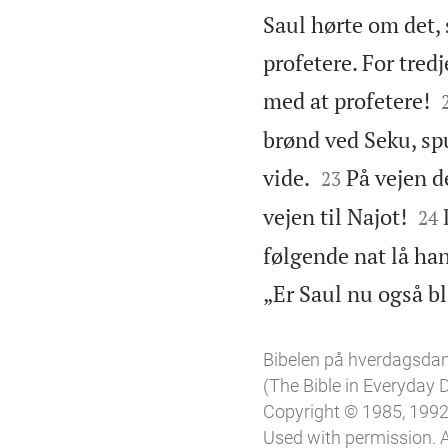
Saul hørte om det,
profetere. For tred
med at profetere!
brønd ved Seku, spu


vide.
På vejen d
23


vejen til Najot!
24
følgende nat lå ha
„Er Saul nu også b
Bibelen på hverdagsda
(The Bible in Everyday
Copyright © 1985, 1992,
Used with permission. A