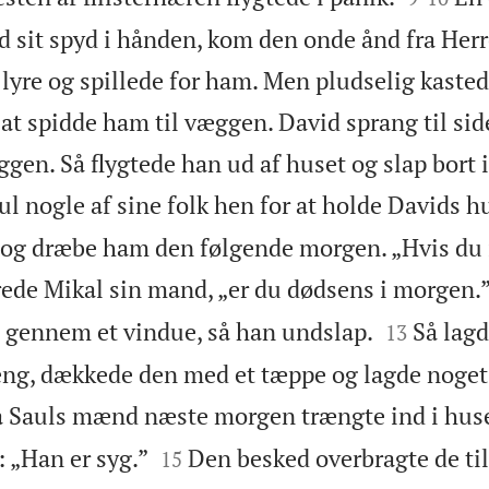
sit spyd i hånden, kom den onde ånd fra Herr
lyre og spillede for ham. Men pludselig kasted
at spidde ham til væggen. David sprang til sid
ggen. Så flygtede han ud af huset og slap bort 
ul nogle af sine folk hen for at holde Davids h
g dræbe ham den følgende morgen. „Hvis du i
arede Mikal sin mand, „er du dødsens i morgen.


 gennem et vindue, så han undslap.
Så lag
13
ng, dækkede den med et tæppe og lagde noget
 Sauls mænd næste morgen trængte ind i huset


 „Han er syg.”
Den besked overbragte de ti
15