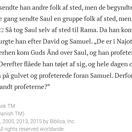
 sendte han andre folk af sted, men de begyndt
je gang sendte Saul en gruppe folk af sted, me


Så tog Saul selv af sted til Rama. Da han kom
22
rgte han efter David og Samuel. „De er i Najot,
erhen kom Guds Ånd over Saul, og han profete
Derefter flåede han tøjet af sig, og hele dagen 
n på gulvet og profeterede foran Samuel. Derfo

landt profeterne?”
nsk TM
 Danish TM)
 2005, 2013, 2015 by Biblica, Inc.
ll rights reserved worldwide.