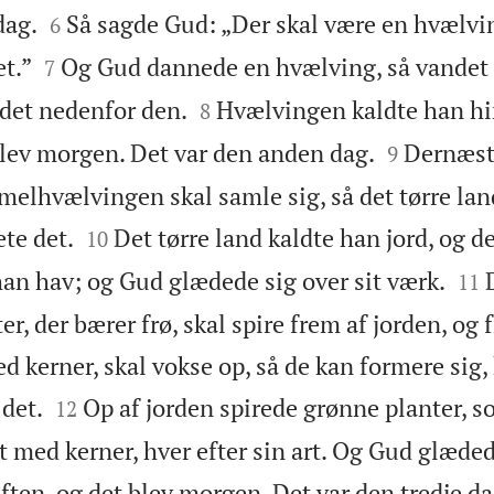


dag.
Så sagde Gud: „Der skal være en hvælvin
6


et.”
Og Gud dannede en hvælving, så vandet
7


ndet nedenfor den.
Hvælvingen kaldte han h
8


blev morgen. Det var den anden dag.
Dernæst
9
elhvælvingen skal samle sig, så det tørre la


te det.
Det tørre land kaldte han jord, og de
10


han hav; og Gud glædede sig over sit værk.
11
r, der bærer frø, skal spire frem af jorden, og 
 kerner, skal vokse op, så de kan formere sig, 


 det.
Op af jorden spirede grønne planter, so
12
t med kerner, hver efter sin art. Og Gud glæded
ften, og det blev morgen. Det var den tredje da