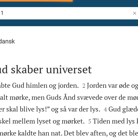
Søg
dansk
d skaber universet


abte Gud himlen og jorden.
Jorden var øde o
2
otalt mørke, men Guds Ånd svævede over de mø


 skal blive lys!” og så var der lys.
Gud glæde
4


 skel mellem lyset og mørket.
Tiden med lys 
5
ørke kaldte han nat. Det blev aften, og det bl