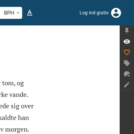
 efter bibelvers eller ord
BPH
Log ind gratis
g tom, og


rke vande.
de sig over
kaldte han
ev morgen.