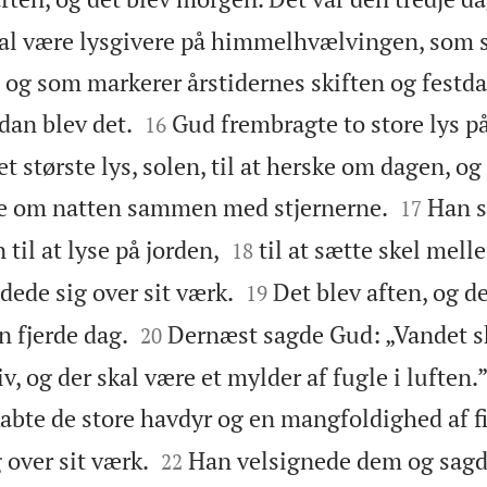
al være lysgivere på himmelhvælvingen, som s
 og som markerer årstidernes skiften og festd


dan blev det.
Gud frembragte to store lys på
16
et største lys, solen, til at herske om dagen, og


ke om natten sammen med stjernerne.
Han s
17


il at lyse på jorden,
til at sætte skel mel
18


dede sig over sit værk.
Det blev aften, og de
19


n fjerde dag.
Dernæst sagde Gud: „Vandet s
20
iv, og der skal være et mylder af fugle i luften
abte de store havdyr og en mangfoldighed af fi


 over sit værk.
Han velsignede dem og sagd
22