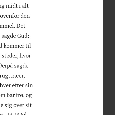
g midt i alt
 ovenfor den
immel. Det
 sagde Gud:
nd kommer til
 steder, hvor
Derpå sagde
frugttræer,
hver efter sin
m bar frø, og
e sig over sit


g.
Så
14
-
15