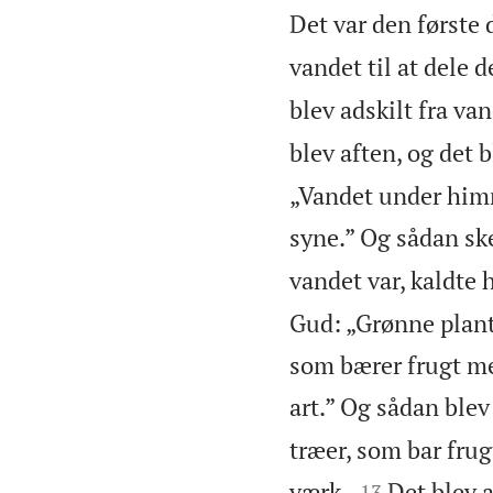
Det var den første 
vandet til at dele d
blev adskilt fra va
blev aften, og det 
„Vandet under himm
syne.” Og sådan ske
vandet var, kaldte 
Gud: „Grønne plante
som bærer frugt med
art.” Og sådan blev
træer, som bar frug


værk.
Det blev a
13