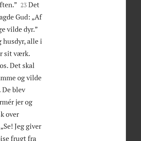


ften.”
Det
23
agde Gud: „Af
e vilde dyr.”
 husdyr, alle i


r sit værk.
os. Det skal
tamme og vilde
 De blev
rmér jer og
sk over
 „Se! Jeg giver
ise frugt fra