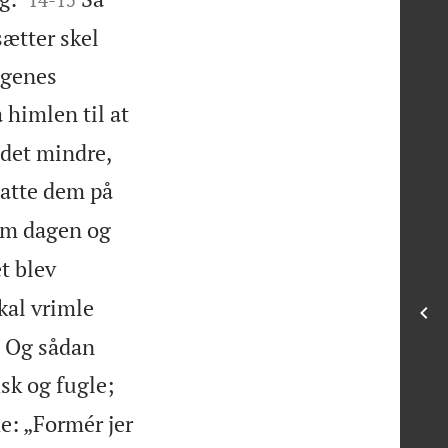
ætter skel
agenes
 himlen til at
 det mindre,
atte dem på
lem dagen og
t blev
kal vrimle
.” Og sådan
sk og fugle;
e: „Formér jer