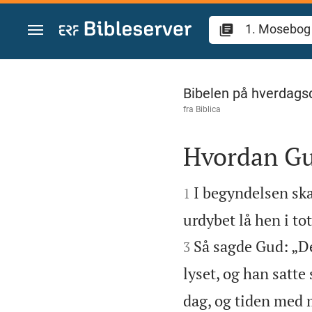
Gå til indhold
1. Mosebog 1
Bibelen på hverdags
fra
Biblica
Hvordan Gu


I begyndelsen sk
1
urdybet lå hen i t
Så sagde Gud: „Der
3
lyset, og han satte
dag, og tiden med m