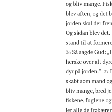
og bliv mange. Fisk
blev aften, og det 
jorden skal der fre
Og sådan blev det.
stand til at formere
Så sagde Gud: „L
26
herske over alt dyr


dyr på jorden.”
27
skabt som mand og
bliv mange, bred je
fiskene, fuglene og
jer alle de frøbære