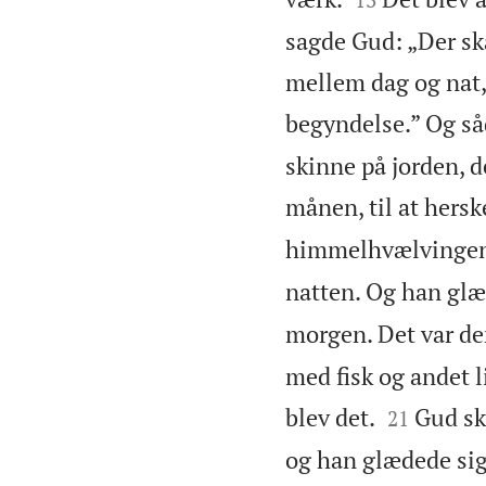
sagde Gud: „Der sk
mellem dag og nat,
begyndelse.” Og så
skinne på jorden, d
månen, til at hers
himmelhvælvingen t
natten. Og han glæ
morgen. Det var de
med fisk og andet l


blev det.
Gud sk
21
og han glædede sig