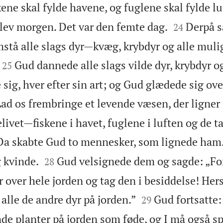
ene skal fylde havene, og fuglene skal fylde lu


blev morgen. Det var den femte dag.
Derpå s
24
mstå alle slags dyr—kvæg, krybdyr og alle mulig


Gud dannede alle slags vilde dyr, krybdyr og
25
 sig, hver efter sin art; og Gud glædede sig ove
ad os frembringe et levende væsen, der ligner 
elivet—fiskene i havet, fuglene i luften og de 
Da skabte Gud to mennesker, som lignede ham.


 kvinde.
Gud velsignede dem og sagde: „Fo
28
r over hele jorden og tag den i besiddelse! Her


 alle de andre dyr på jorden.”
Gud fortsatte:
29
nde planter på jorden som føde, og I må også sp