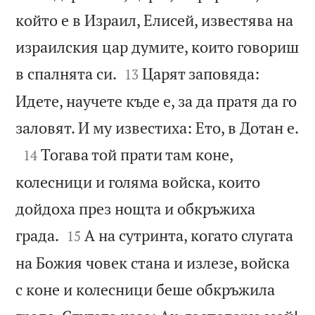
който е в Израил, Елисей, известява на
израилския цар думите, които говориш


в спалнята си.
Царят заповяда:
13
Идете, научете къде е, за да пратя да го

заловят. И му известиха: Ето, в Дотан е.

Тогава той прати там коне,
14
колесници и голяма войска, които
дойдоха през нощта и обкръжиха


града.
А на сутринта, когато слугата
15
на Божия човек стана и излезе, войска
с коне и колесници беше обкръжила