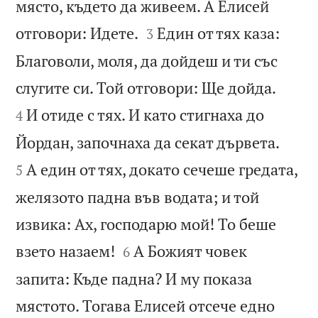
място, където да живеем. А Елисей


отговори: Идете.
Един от тях каза:
3
Благоволи, моля, да дойдеш и ти със


слугите си. Той отговори: Ще дойда.
И отиде с тях. И като стигнаха до
4


Йордан, започнаха да секат дървета.
А един от тях, докато сечеше гредата,
5
желязото падна във водата; и той
извика: Ах, господарю мой! То беше


взето назаем!
А Божият човек
6
запита: Къде падна? И му показа
мястото. Тогава Елисей отсече едно