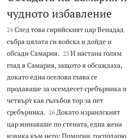
чудното избавление


След това сирийският цар Венадад
24
събра цялата си войска и дойде и


обсади Самария.
И настана голям
25
глад в Самария, защото я обсаждаха,
докато една оселова глава се
продаваше за осемдесет сребърника и
четвърт кав гълъбов тор за пет


сребърника.
Докато израилският
26
цар минаваше по стената, една жена
извика към него: Помогни, господарю