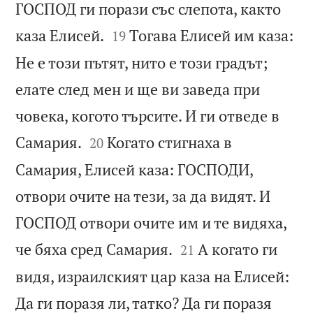
ГОСПОД ги порази със слепота, както


каза Елисей.
Тогава Елисей им каза:
19
Не е този пътят, нито е този градът;
елате след мен и ще ви заведа при
човека, когото търсите. И ги отведе в


Самария.
Когато стигнаха в
20
Самария, Елисей каза: ГОСПОДИ,
отвори очите на тези, за да видят. И
ГОСПОД отвори очите им и те видяха,


че бяха сред Самария.
А когато ги
21
видя, израилският цар каза на Елисей:
Да ги поразя ли, татко? Да ги поразя