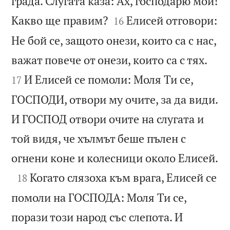
града. Слугата каза: Ах, господарю мой!


Какво ще правим?
Елисей отговори:
16
Не бой се, защото онези, които са с нас,


важат повече от онези, които са с тях.
И Елисей се помоли: Моля Ти се,
17
ГОСПОДИ, отвори му очите, за да види.
И ГОСПОД отвори очите на слугата и
той видя, че хълмът беше пълен с

огнени коне и колесници около Елисей.

Когато слязоха към врага, Елисей се
18
помоли на ГОСПОДА: Моля Ти се,
порази този народ със слепота. И