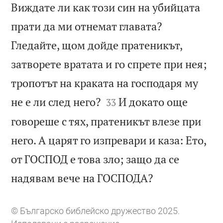
Виждате ли как този син на убийцата
прати да ми отнемат главата?
Гледайте, щом дойде пратеникът,
затворете вратата и го спрете при нея;
тропотът на краката на господаря му


не е ли след него?
И докато още
33
говореше с тях, пратеникът влезе при
него. А царят го изпревари и каза: Ето,
от ГОСПОД е това зло; защо да се

надявам вече на ГОСПОДА?
© Българско библейско дружество 2025.