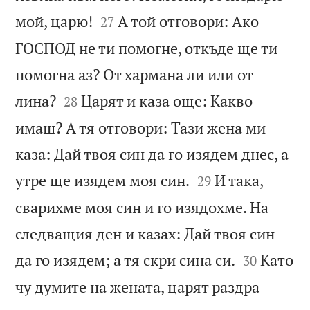


мой, царю!
А той отговори: Ако
27
ГОСПОД не ти помогне, откъде ще ти
помогна аз? От хармана ли или от


лина?
Царят и каза още: Какво
28
имаш? А тя отговори: Тази жена ми
каза: Дай твоя син да го изядем днес, а


утре ще изядем моя син.
И така,
29
сварихме моя син и го изядохме. На
следващия ден и казах: Дай твоя син


да го изядем; а тя скри сина си.
Като
30
чу думите на жената, царят раздра