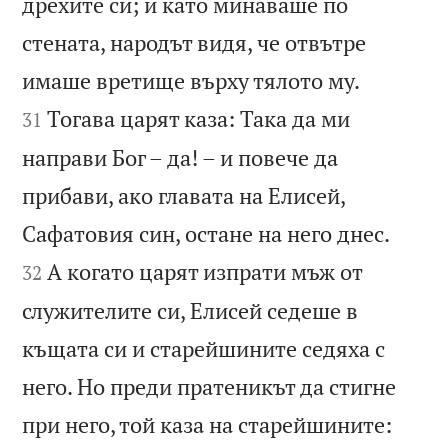
дрехите си; и като минаваше по
стената, народът видя, че отвътре


имаше вретище върху тялото му.
Тогава царят каза: Така да ми
31
направи Бог – да! – и повече да
прибави, ако главата на Елисей,


Сафатовия син, остане на него днес.
А когато царят изпрати мъж от
32
служителите си, Елисей седеше в
къщата си и старейшините седяха с
него. Но преди пратеникът да стигне
при него, той каза на старейшините: