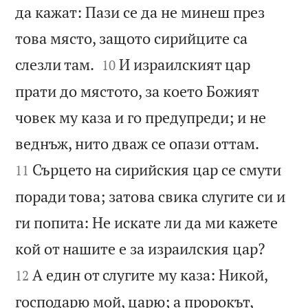
да кажат: Пази се да не минеш през
това място, защото сирийците са


слезли там.
И израилският цар
10
прати до мястото, за което Божият
човек му каза и го предупреди; и не


веднъж, нито дваж се опази оттам.
Сърцето на сирийския цар се смути
11
поради това; затова свика слугите си и
ги попита: Не искате ли да ми кажете


кой от нашите е за израилския цар?
А един от слугите му каза: Никой,
12
господарю мой, царю; а пророкът,