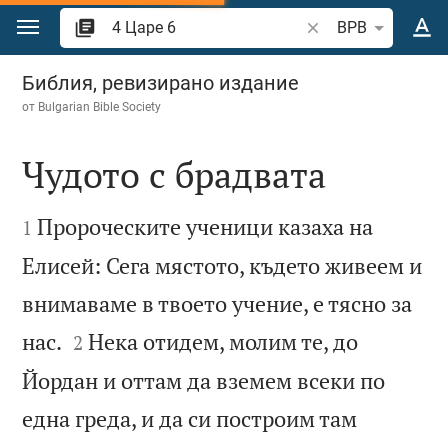
Преминете към съдържанието
Търсете стих или 
BPB
4 Царе 6
Библия, ревизирано издание
от
Bulgarian Bible Society
Чудото с брадвата


Пророческите ученици казаха на
1
Елисей: Сега мястото, където живеем и
внимаваме в твоето учение, е тясно за


нас.
Нека отидем, молим те, до
2
Йордан и оттам да вземем всеки по
една греда, и да си построим там