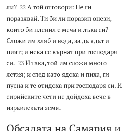


ли?
А той отговори: Не ги
22
поразявай. Ти би ли поразил онези,
които би пленил с меча и лъка си?
Сложи им хляб и вода, за да ядат и
пият; и нека се върнат при господаря


си.
И така, той им сложи много
23
ястия; и след като ядоха и пиха, ги
пусна и те отидоха при господаря си. И
сирийските чети не дойдоха вече в

израилската земя.
Обсадата на Самария и