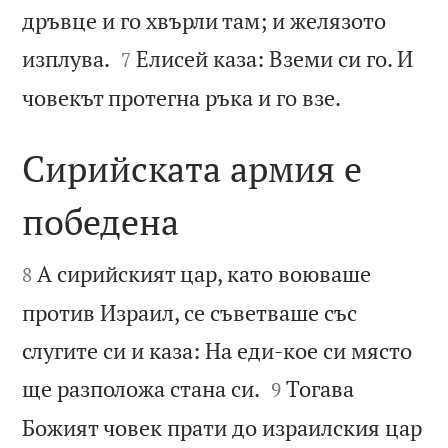
дръвце и го хвърли там; и желязото


изплува.
Елисей каза: Вземи си го. И
7

човекът протегна ръка и го взе.
Сирийската армия е
победена


А сирийският цар, като воюваше
8
против Израил, се съветваше със
слугите си и каза: На еди-кое си място


ще разположа стана си.
Тогава
9
Божият човек прати до израилския цар