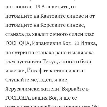


поклониха.
А левитите, от
19
потомците на Каатовите синове и от
потомците на Кореевите синове,
станаха да хвалят с много силен глас


ГОСПОДА, Израилевия Бог.
И така,
20
на сутринта станаха рано и излязоха
към пустинята Текуе; а когато бяха
излезли, Йосафат застана и каза:
Слушайте ме, юдеи, и вие,
йерусалимски жители! Вярвайте в
ГОСПОДА, вашия Бог, и ще се
утвърдите; вярвайте на пророците Му