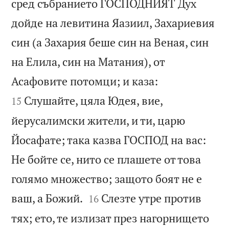
сред събранието ГОСПОДНИЯТ Дух
дойде на левитина Яазиил, Захариевия
син (а Захария беше син на Веная, син
на Елила, син на Матания), от


Асафовите потомци; и каза:
Слушайте, цяла Юдея, вие,
15
йерусалимски жители, и ти, царю
Йосафате; така казва ГОСПОД на вас:
Не бойте се, нито се плашете от това
голямо множество; защото боят не е


ваш, а Божий.
Слезте утре против
16
тях; ето, те излизат през нагорнището