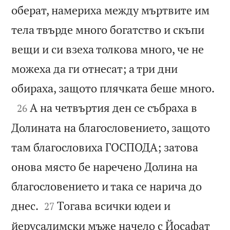
оберат, намериха между мъртвите им
тела твърде много богатство и скъпи
вещи и си взеха толкова много, че не
можеха да ги отнесат; а три дни

обираха, защото плячката беше много.

А на четвъртия ден се събраха в
26
Долината на благословението, защото
там благословиха ГОСПОДА; затова
онова място бе наречено Долина на
благословението и така се нарича до


днес.
Тогава всички юдеи и
27
йерусалимски мъже начело с Йосафат