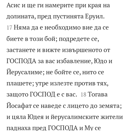
Асис и ще ги намерите при края на


долината, пред пустинята Еруил.
Няма да е необходимо вие да се
17
биете в този бой; подредете се,
застанете и вижте извършеното от
ГОСПОДА за вас избавление, Юдо и
Йерусалиме; не бойте се, нито се
плашете; утре излезте против тях,


защото ГОСПОД е с вас.
Тогава
18
Йосафат се наведе с лицето до земята;
и цяла Юдея и йерусалимските жители
паднаха пред ГОСПОДА и Му се