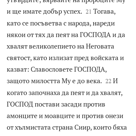


и ще имате добър успех.
Тогава,
21
като се посъветва с народа, нареди
някои от тях да пеят на ГОСПОДА и да
хвалят великолепието на Неговата
святост, като излизат пред войската и
казват: Славословете ГОСПОДА,


защото милостта Му е до века.
И
22
когато започнаха да пеят и да хвалят,
ГОСПОД постави засади против
амонците и моавците и против онези
от хълмистата страна Сиир, които бяха