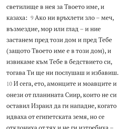
светилище в нея за Твоето име, и


казаха:
Ако ни връхлети зло – меч,
9
възмездие, мор или глад – и ние
застанем пред този дом и пред Тебе
(защото Твоето име е в този дом), и
извикаме към Тебе в бедствието си,


тогава Ти ще ни послушаш и избавиш.
И сега, ето, амонците и моавците и
10
онези от планината Сиир, които не си
оставил Израил да ги нападне, когато
идваха от египетската земя, но се


отклониха от тях и не ги изтребиха –