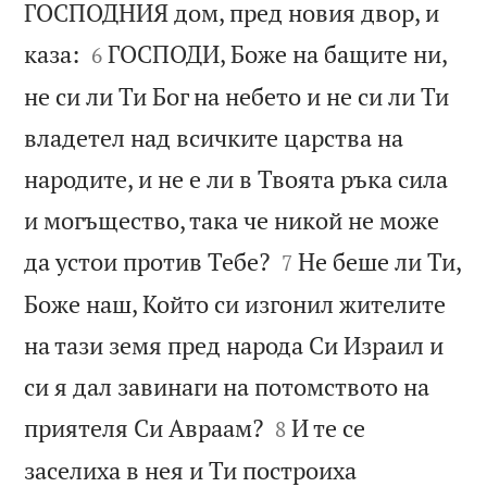
ГОСПОДНИЯ дом, пред новия двор, и


каза:
ГОСПОДИ, Боже на бащите ни,
6
не си ли Ти Бог на небето и не си ли Ти
владетел над всичките царства на
народите, и не е ли в Твоята ръка сила
и могъщество, така че никой не може


да устои против Тебе?
Не беше ли Ти,
7
Боже наш, Който си изгонил жителите
на тази земя пред народа Си Израил и
си я дал завинаги на потомството на


приятеля Си Авраам?
И те се
8
заселиха в нея и Ти построиха