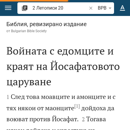
Преминете към съдържанието
Търсете стих или 
BPB
2 Летописи 20
Библия, ревизирано издание
от
Bulgarian Bible Society
Войната с едомците и
краят на Йосафатовото
царуване


След това моавците и амонците и с
1
[1]
тях някои от маонците
дойдоха да


воюват против Йосафат.
Тогава
2