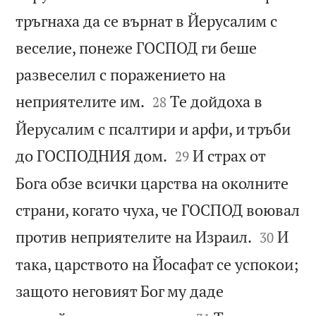
тръгнаха да се върнат в Йерусалим с
веселие, понеже ГОСПОД ги беше
развеселил с поражението на


неприятелите им.
Те дойдоха в
28
Йерусалим с псалтири и арфи, и тръби


до ГОСПОДНИЯ дом.
И страх от
29
Бога обзе всички царства на околните
страни, когато чуха, че ГОСПОД воювал


против неприятелите на Израил.
И
30
така, царството на Йосафат се успокои;
защото неговият Бог му даде