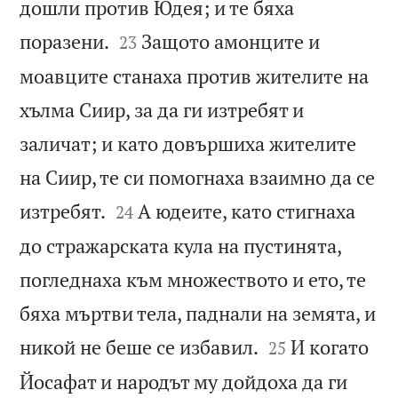
дошли против Юдея; и те бяха


поразени.
Защото амонците и
23
моавците станаха против жителите на
хълма Сиир, за да ги изтребят и
заличат; и като довършиха жителите
на Сиир, те си помогнаха взаимно да се


изтребят.
А юдеите, като стигнаха
24
до стражарската кула на пустинята,
погледнаха към множеството и ето, те
бяха мъртви тела, паднали на земята, и


никой не беше се избавил.
И когато
25
Йосафат и народът му дойдоха да ги