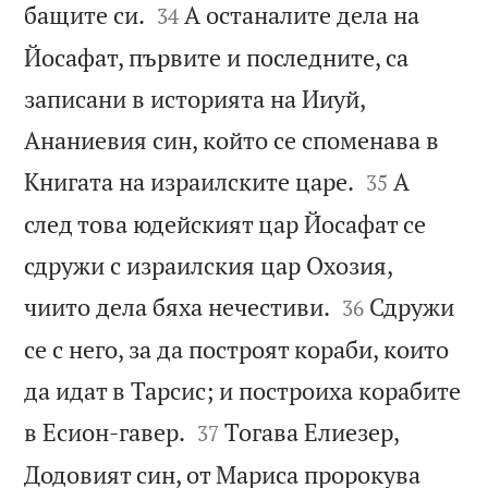


бащите си.
А останалите дела на
34
Йосафат, първите и последните, са
записани в историята на Ииуй,
Ананиевия син, който се споменава в


Книгата на израилските царе.
А
35
след това юдейският цар Йосафат се
сдружи с израилския цар Охозия,


чиито дела бяха нечестиви.
Сдружи
36
се с него, за да построят кораби, които
да идат в Тарсис; и построиха корабите


в Есион-гавер.
Тогава Елиезер,
37
Додовият син, от Мариса пророкува