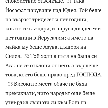


спокойствие отвсякъде.
Така
31
Йосафат царуваше над Юдея. Той беше
на възраст тридесет и пет години,
когато се възцари, и царува двадесет и
пет години в Йерусалим; а името на
майка му беше Азува, дъщеря на


Силея.
Той ходи в пътя на баща си
32
Аса; не се отклони от него, а вършеше

това, което беше право пред ГОСПОДА.

Високите места обаче не бяха
33
премахнати, нито народът още беше
утвърдил сърцата си към Бога на