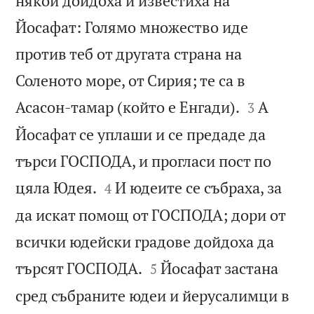
някои дойдоха и известиха на
Йосафат: Голямо множество иде
против теб от другата страна на
Соленото море, от Сирия; те са в


Асасон-тамар (който е Енгади).
А
3
Йосафат се уплаши и се предаде да
търси ГОСПОДА, и прогласи пост по


цяла Юдея.
И юдеите се събраха, за
4
да искат помощ от ГОСПОДА; дори от
всички юдейски градове дойдоха да


търсят ГОСПОДА.
Йосафат застана
5
сред събраните юдеи и йерусалимци в