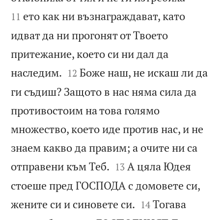
ето как ни възнаграждават, като
11
идват да ни прогонят от Твоето
притежание, което си ни дал да


наследим.
Боже наш, не искаш ли да
12
ги съдиш? Защото в нас няма сила да
противостоим на това голямо
множество, което иде против нас, и не
знаем какво да правим; а очите ни са


отправени към Теб.
А цяла Юдея
13
стоеше пред ГОСПОДА с домовете си,


жените си и синовете си.
Тогава
14