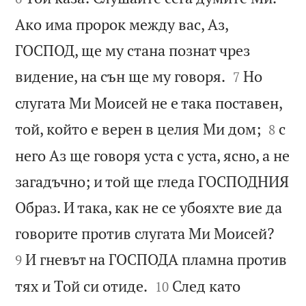
Ако има пророк между вас, Аз,
ГОСПОД, ще му стана познат чрез


видение, на сън ще му говоря.
Но
7
слугата Ми Моисей не е така поставен,


той, който е верен в целия Ми дом;
с
8
него Аз ще говоря уста с уста, ясно, а не
загадъчно; и той ще гледа ГОСПОДНИЯ
Образ. И така, как не се убояхте вие да


говорите против слугата Ми Моисей?
И гневът на ГОСПОДА пламна против
9


тях и Той си отиде.
След като
10