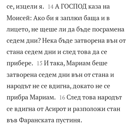


се, изцели я.
А ГОСПОД каза на
14
Моисей: Ако би я заплюл баща и в
лицето, не щеше ли да бъде посрамена
седем дни? Нека бъде затворена вън от
стана седем дни и след това да се


прибере.
И така, Мариам беше
15
затворена седем дни вън от стана и
народът не се вдигна, докато не се


прибра Мариам.
След това народът
16
се вдигна от Асирот и разположи стан

във Фаранската пустиня.