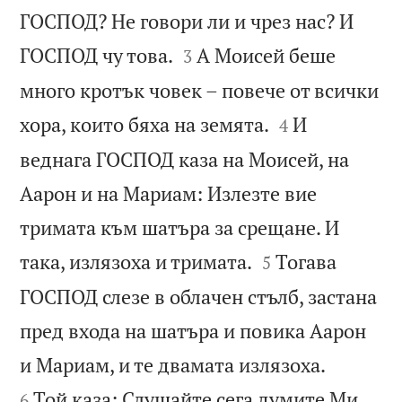
ГОСПОД? Не говори ли и чрез нас? И


ГОСПОД чу това.
А Моисей беше
3
много кротък човек – повече от всички


хора, които бяха на земята.
И
4
веднага ГОСПОД каза на Моисей, на
Аарон и на Мариам: Излезте вие
тримата към шатъра за срещане. И


така, излязоха и тримата.
Тогава
5
ГОСПОД слезе в облачен стълб, застана
пред входа на шатъра и повика Аарон


и Мариам, и те двамата излязоха.
Той каза: Слушайте сега думите Ми.
6