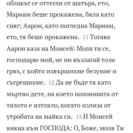
облакът се оттегли от шатъра, ето,
Мариам беше прокажена, бяла като
сняг; Аарон, като погледна Мариам,


ето, тя беше прокажена.
Тогава
11
Аарон каза на Моисей: Моля ти се,
господарю мой, не ни възлагай този
грях, с който извършихме безумие и


съгрешихме.
Да не бъде тя като
12
мъртво дете, на което половината от
тялото е изтляло, когато излиза от


утробата на майка си.
И Моисей
13
викна към ГОСПОДА: О, Боже, моля Ти