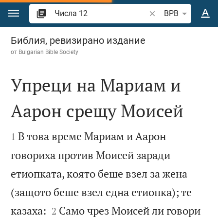
Преминете към съдържанието
Търсете стих или 
BPB
Числа 12
Библия, ревизирано издание
от
Bulgarian Bible Society
Упреци на Мариам и
Аарон срещу Моисей


В това време Мариам и Аарон
1
говориха против Моисей заради
етиопката, която беше взел за жена
(защото беше взел една етиопка); те


казаха:
Само чрез Моисей ли говори
2