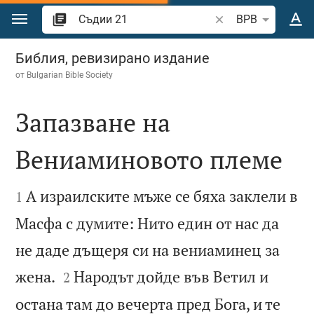
Преминете към съдържанието
Търсете стих или 
BPB
Съдии 21
Библия, ревизирано издание
от
Bulgarian Bible Society
Запазване на
Вениаминовото племе


А израилските мъже се бяха заклели в
1
Масфа с думите: Нито един от нас да
не даде дъщеря си на вениаминец за


жена.
Народът дойде във Ветил и
2
остана там до вечерта пред Бога, и те