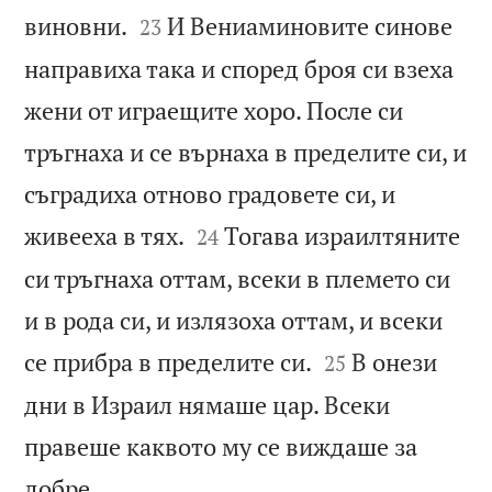


виновни.
И Вениаминовите синове
23
направиха така и според броя си взеха
жени от играещите хоро. После си
тръгнаха и се върнаха в пределите си, и
съградиха отново градовете си, и


живееха в тях.
Тогава израилтяните
24
си тръгнаха оттам, всеки в племето си
и в рода си, и излязоха оттам, и всеки


се прибра в пределите си.
В онези
25
дни в Израил нямаше цар. Всеки
правеше каквото му се виждаше за

добре.