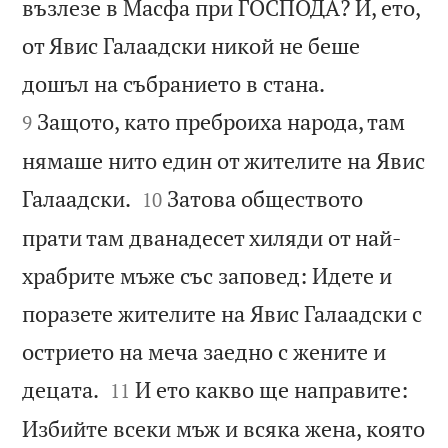
възлезе в Масфа при ГОСПОДА? И, ето,
от Явис Галаадски никой не беше


дошъл на събранието в стана.
Защото, като преброиха народа, там
9
нямаше нито един от жителите на Явис


Галаадски.
Затова обществото
10
прати там дванадесет хиляди от най-
храбрите мъже със заповед: Идете и
поразете жителите на Явис Галаадски с
острието на меча заедно с жените и


децата.
И ето какво ще направите:
11
Избийте всеки мъж и всяка жена, която