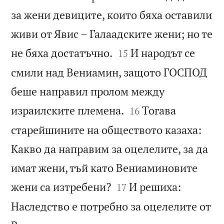
за жени девиците, които бяха оставили
живи от Явис – Галаадските жени; но те


не бяха достатъчно.
И народът се
15
смили над Вениамин, защото ГОСПОД
беше направил пролом между


израилските племена.
Тогава
16
старейшините на обществото казаха:
Какво да направим за оцелелите, за да
имат жени, тъй като Вениаминовите


жени са изтребени?
И решиха:
17
Наследство е потребно за оцелелите от