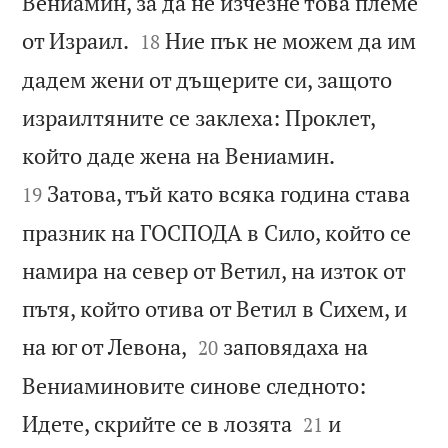
Вениамин, за да не изчезне това племе


от Израил.
Ние пък не можем да им
18
дадем жени от дъщерите си, защото
израилтяните се заклеха: Проклет,


който даде жена на Вениамин.
Затова, тъй като всяка година става
19
празник на ГОСПОДА в Сило, който се
намира на север от Ветил, на изток от
пътя, който отива от Ветил в Сихем, и


на юг от Левона,
заповядаха на
20
Вениаминовите синове следното:


Идете, скрийте се в лозята
и
21