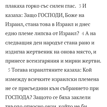


плакаха горко със силен глас.
И
3
казаха: Защо ГОСПОДИ, Боже на
Израил, стана това в Израил и днес


едно племе липсва от Израил?
А на
4
следващия ден народът стана рано и
издигна жертвеник на онова място, и

принесе всеизгаряния и мирни жертви.

Тогава израилтяните казаха: Кой
5
измежду всичките израилски племена
не се присъедини към събранието при
ГОСПОДА? Защото се бяха заклели
твърдо относно онзи, който не би