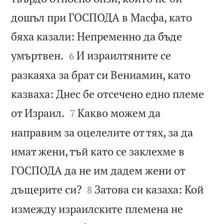
дошъл при ГОСПОДА в Масфа, като
бяха казали: Непременно да бъде


умъртвен.
И израилтяните се
6
разкаяха за брат си Вениамин, като
казваха: Днес бе отсечено едно племе


от Израил.
Какво можем да
7
направим за оцелелите от тях, за да
имат жени, тъй като се заклехме в
ГОСПОДА да не им дадем жени от


дъщерите си?
Затова си казаха: Кой
8
измежду израилските племена не