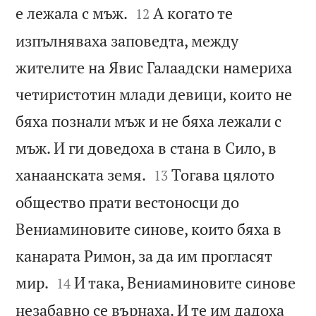


е лежала с мъж.
А когато те
12
изпълняваха заповедта, между
жителите на Явис Галаадски намериха
четиристотин млади девици, които не
бяха познали мъж и не бяха лежали с
мъж. И ги доведоха в стана в Сило, в


ханаанската земя.
Тогава цялото
13
общество прати вестоносци до
Вениаминовите синове, които бяха в
канарата Римон, за да им прогласят


мир.
И така, Вениаминовите синове
14
незабавно се върнаха. И те им дадоха