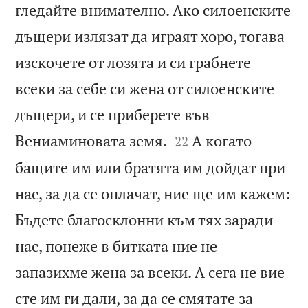
гледайте внимателно. Ако силоенските
дъщери излязат да играят хоро, тогава
изскочете от лозята и си грабнете
всеки за себе си жена от силоенските
дъщери, и се приберете във


Вениаминовата земя.
А когато
22
бащите им или братята им дойдат при
нас, за да се оплачат, ние ще им кажем:
Бъдете благосклонни към тях заради
нас, понеже в битката ние не
запазихме жена за всеки. А сега не вие
сте им ги дали, за да се смятате за