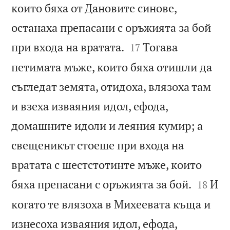
които бяха от Дановите синове,
останаха препасани с оръжията за бой


при входа на вратата.
Тогава
17
петимата мъже, които бяха отишли да
съгледат земята, отидоха, влязоха там
и взеха изваяния идол, ефода,
домашните идоли и леяния кумир; а
свещеникът стоеше при входа на
вратата с шестстотинте мъже, които


бяха препасани с оръжията за бой.
И
18
когато те влязоха в Михеевата къща и
изнесоха изваяния идол, ефода,