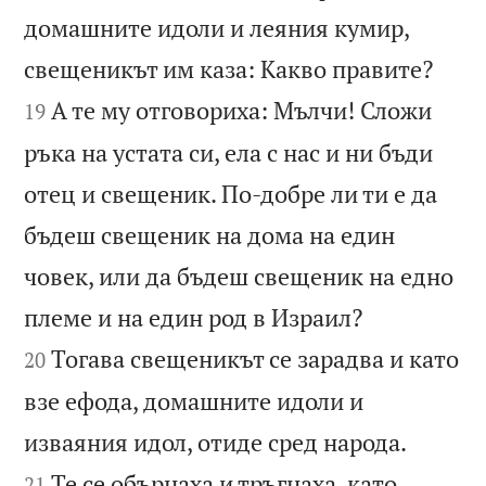
домашните идоли и леяния кумир,


свещеникът им каза: Какво правите?
А те му отговориха: Мълчи! Сложи
19
ръка на устата си, ела с нас и ни бъди
отец и свещеник. По-добре ли ти е да
бъдеш свещеник на дома на един
човек, или да бъдеш свещеник на едно


племе и на един род в Израил?
Тогава свещеникът се зарадва и като
20
взе ефода, домашните идоли и


изваяния идол, отиде сред народа.
Те се обърнаха и тръгнаха, като
21