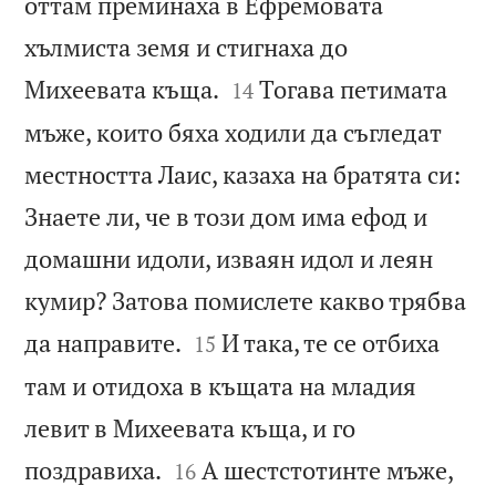
оттам преминаха в Ефремовата
хълмиста земя и стигнаха до


Михеевата къща.
Тогава петимата
14
мъже, които бяха ходили да съгледат
местността Лаис, казаха на братята си:
Знаете ли, че в този дом има ефод и
домашни идоли, изваян идол и леян
кумир? Затова помислете какво трябва


да направите.
И така, те се отбиха
15
там и отидоха в къщата на младия
левит в Михеевата къща, и го


поздравиха.
А шестстотинте мъже,
16