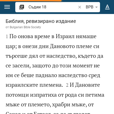
Преминете към съдържанието
Търсете стих или 
BPB
Съдии 18
Библия, ревизирано издание
от
Bulgarian Bible Society

По онова време в Израил нямаше
1
цар; в онези дни Дановото племе си
търсеше дял от наследство, където да
се засели, защото до този момент не
им се беше паднало наследство сред


израилските племена.
И Дановите
2
потомци изпратиха от рода си петима
мъже от племето, храбри мъже, от
Сарая и от Естаол, за да съгледат