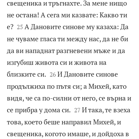
свещеника и тръгнахте. За мене нищо
не остана! А сега ми казвате: Какво ти


е?
А Дановите синове му казаха: Да
25
не чуваме гласа ти между нас, да не би
да ви нападнат разгневени мъже и да
изгубиш живота си и живота на


близките си.
И Дановите синове
26
продължиха по пътя си; а Михей, като
видя, че са по-силни от него, се върна и


се прибра у дома си.
И така, те взеха
27
това, което беше направил Михей, и
свещеника, когото имаше, и дойдоха в