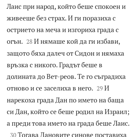
Лаис при народ, който беше спокоен и
живееше без страх. И ги поразиха с
острието на меча и изгориха града с


огън.
И нямаше кой да ги избави,
28
защото бяха далеч от Сидон и нямаха
връзка с никого. Градът беше в
долината до Вет-реов. Те го съградиха


отново и се заселиха в него.
И
29
нарекоха града Дан по името на баща
си Дан, който се беше родил на Израил;

а преди това името на града беше Лаис.

Тогава Дановите синове поставиха
30