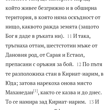
който живее безгрижно и в обширна
територия, в която няма оскъдност от
нищо, каквото ражда земята (защото


Бог я даде в ръката ни).
И така,
11
тръгнаха оттам, шестстотин мъже от
Дановия род, от Сарая и Естаол,


препасани с оръжия за бой.
По пътя
12
те разположиха стан в Кириат-иарим, в
Юда; затова нарекоха онова място
[1]
Маханедан
, както се казва и до днес.


То се намира зад Кириат-иарим.
И
13