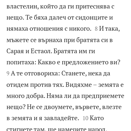
властелин, който да ги притеснява с
нещо. Те бяха далеч от сидонците и


нямаха отношения с никого.
И така,
8
мъжете се върнаха при братята си в
Сарая и Естаол. Братята им ги


попитаха: Какво е предложението ви?
А те отговориха: Станете, нека да
9
отидем против тях. Видяхме – земята е
много добра. Няма ли да предприемете
нещо? Не се двоумете, вървете, влезте


в земята и я завладейте.
Като
10
стигнете там, ще намерите народ,