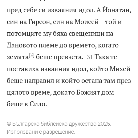
пред себе си изваяния идол. А Йонатан,
син на Гирсон, син на Моисей – той и
потомците му бяха свещеници на
Дановото племе до времето, когато
[2]


земята
беше превзета.
Така те
31
поставиха изваяния идол, който Михей
беше направил и който остана там през
цялото време, докато Божият дом

беше в Сило.
© Българско библейско дружество 2025.
Използвани с разрешение.