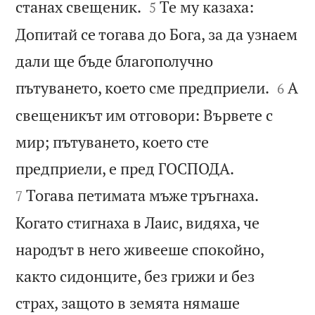


станах свещеник.
Те му казаха:
5
Допитай се тогава до Бога, за да узнаем
дали ще бъде благополучно


пътуването, което сме предприели.
А
6
свещеникът им отговори: Вървете с
мир; пътуването, което сте


предприели, е пред ГОСПОДА.
Тогава петимата мъже тръгнаха.
7
Когато стигнаха в Лаис, видяха, че
народът в него живееше спокойно,
както сидонците, без грижи и без
страх, защото в земята нямаше