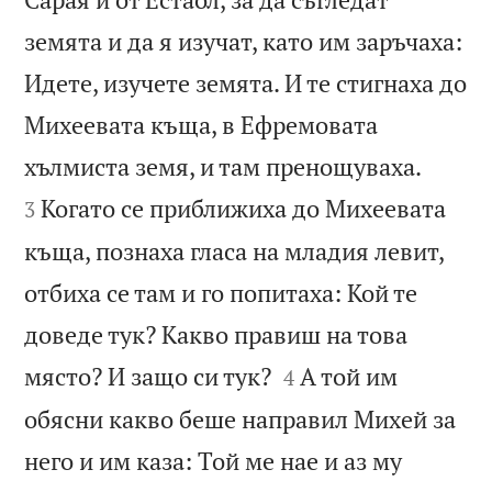
земята и да я изучат, като им заръчаха:
Идете, изучете земята. И те стигнаха до
Михеевата къща, в Ефремовата


хълмиста земя, и там пренощуваха.
Когато се приближиха до Михеевата
3
къща, познаха гласа на младия левит,
отбиха се там и го попитаха: Кой те
доведе тук? Какво правиш на това


място? И защо си тук?
А той им
4
обясни какво беше направил Михей за
него и им каза: Той ме нае и аз му