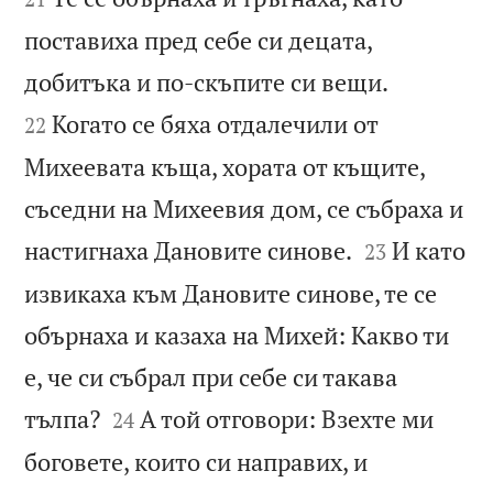
поставиха пред себе си децата,


добитъка и по-скъпите си вещи.
Когато се бяха отдалечили от
22
Михеевата къща, хората от къщите,
съседни на Михеевия дом, се събраха и


настигнаха Дановите синове.
И като
23
извикаха към Дановите синове, те се
обърнаха и казаха на Михей: Какво ти
е, че си събрал при себе си такава


тълпа?
А той отговори: Взехте ми
24
боговете, които си направих, и