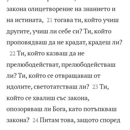
закона олицетворение на знанието и


на истината,
тогава ти, който учиш
21
другите, учиш ли себе си? Ти, който

проповядваш да не крадат, крадеш ли?

Ти, който казваш да не
22
прелюбодействат, прелюбодействаш
ли? Ти, който се отвращаваш от


идолите, светотатстваш ли?
Ти,
23
който се хвалиш със закона,
опозоряваш ли Бога, като потъпкваш


закона?
Питам това, защото според
24