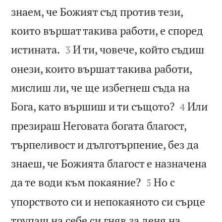
знаем, че Божият съд против тези,
които вършат такива работи, е според


истината.
И ти, човече, който съдиш
3
онези, които вършат такива работи,
мислиш ли, че ще избегнеш съда на


Бога, като вършиш и ти същото?
Или
4
презираш Неговата богата благост,
търпеливост и дълготърпение, без да
знаеш, че Божията благост е назначена


да те води към покаяние?
Но с
5
упорството си и непокаяното си сърце
трупаш на себе си гняв за деня на