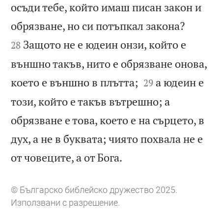
осъди тебе, който имаш писан закон и


обрязване, но си потъпкал закона?
Защото не е юдеин онзи, който е
28
външно такъв, нито е обрязване онова,


което е външно в плътта;
а юдеин е
29
този, който е такъв вътрешно; а
обрязване е това, което е на сърцето, в
дух, а не в буквата; чиято похвала не е

от човеците, а от Бога.
© Българско библейско дружество 2025.
Използвани с разрешение.