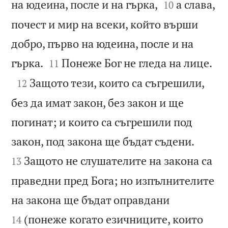


на юдеина, после и на гърка,
а слава,
10
почест и мир на всеки, който върши
добро, първо на юдеина, после и на



гърка.
Понеже Бог не гледа на лице.
11

Защото тези, които са съгрешили,
12
без да имат закон, без закон и ще
погинат; и които са съгрешили под


закон, под закона ще бъдат съдени.
Защото не слушателите на закона са
13
праведни пред Бога; но изпълнителите


на закона ще бъдат оправдани
(понеже когато езичниците, които
14