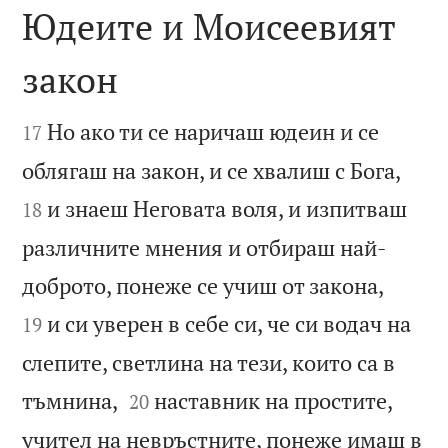
Юдеите и Моисеевият
закон


Но ако ти се наричаш юдеин и се
17


облягаш на закон, и се хвалиш с Бога,
и знаеш Неговата воля, и изпитваш
18
различните мнения и отбираш най-


доброто, понеже се учиш от закона,
и си уверен в себе си, че си водач на
19
слепите, светлина на тези, които са в


тъмнина,
наставник на простите,
20
учител на невръстните, понеже имаш в