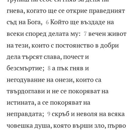
гнева, когато ще се открие праведният


съд на Бога,
Който ще въздаде на
6


всеки според делата му:
вечен живот
7
на тези, които с постоянство в добри
дела търсят слава, почест и


безсмъртие;
а пък гняв и
8
негодувание на онези, които са
твърдоглави и не се покоряват на
истината, а се покоряват на


неправдата;
скръб и неволя на всяка
9
човешка душа, която върши зло, първо