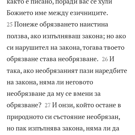
както е писано, поради вас се хули


Божието име между езичниците.
Понеже обрязването наистина
25
ползва, ако изпълняваш закона; но ако
си нарушител на закона, тогава твоето


обрязване става необрязване.
И
26
така, ако необрязаният пази наредбите
на закона, няма ли неговото
необрязване да му се вмени за


обрязване?
И онзи, който остане в
27
природното си състояние необрязан,
но пак изпълнява закона, няма ли да