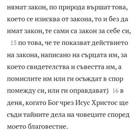
нямат закон, по природа вършат това,
което се изисква от закона, то и без да

имат закон, те сами са закон за себе си,

по това, че те показват действието
15
на закона, написано на сърцата им, за
което свидетелства и съвестта им, а
помислите им или ги осъждат в спор


помежду си, или ги оправдават)
в
16
деня, когато Бог чрез Исус Христос ще
съди тайните дела на човеците според

моето благовестие.