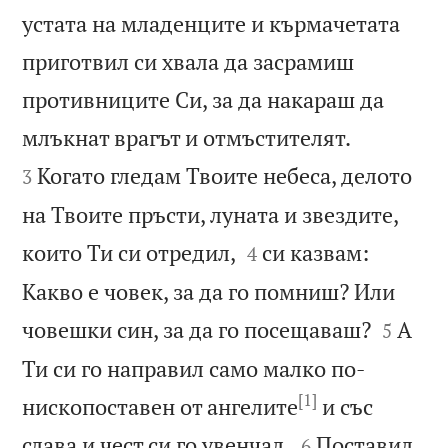
устата на младенците и кърмачетата
приготвил си хвала да засрамиш
противниците Си, за да накараш да


млъкнат врагът и отмъстителят.
Когато гледам Твоите небеса, делото
3
на Твоите пръсти, луната и звездите,


които Ти си отредил,
си казвам:
4
Какво е човек, за да го помниш? Или


човешки син, за да го посещаваш?
А
5
Ти си го направил само малко по-
[1]
нископоставен от ангелите
и със


слава и чест си го увенчал.
Поставил
6