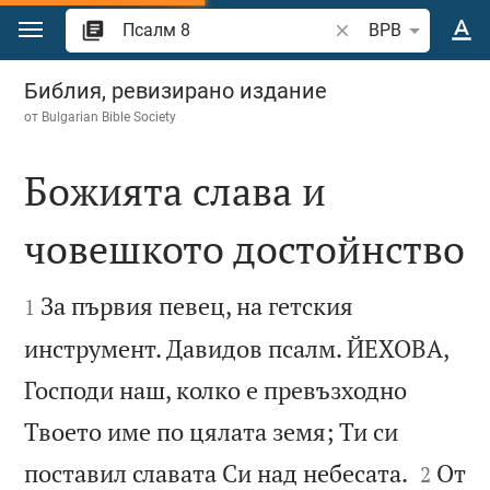
Преминете към съдържанието
Търсете стих или 
BPB
Псалм 8
Библия, ревизирано издание
от
Bulgarian Bible Society
Божията слава и
човешкото достойнство


За първия певец, на гетския
1
инструмент. Давидов псалм. ЙЕХОВА,
Господи наш, колко е превъзходно
Твоето име по цялата земя; Ти си


поставил славата Си над небесата.
От
2