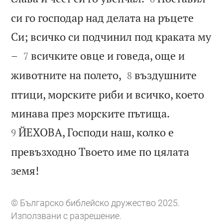
си го господар над делата на ръцете
Си; всичко си подчинил под краката му


–
всичките овце и говеда, още и
7


животните на полето,
въздушните
8
птици, морските риби и всичко, което


минава през морските пътища.
ЙЕХОВА, Господи наш, колко е
9
превъзходно Твоето име по цялата

земя!
© Българско библейско дружество 2025.
Използвани с разрешение.