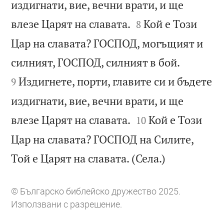
издигнати, вие, вечни врати, и ще


влезе Царят на славата.
Кой е Този
8
Цар на славата? ГОСПОД, могъщият и


силният, ГОСПОД, силният в бой.
Издигнете, порти, главите си и бъдете
9
издигнати, вие, вечни врати, и ще


влезе Царят на славата.
Кой е Този
10
Цар на славата? ГОСПОД на Силите,

Той е Царят на славата. (Села.)
© Българско библейско дружество 2025.
Използвани с разрешение.