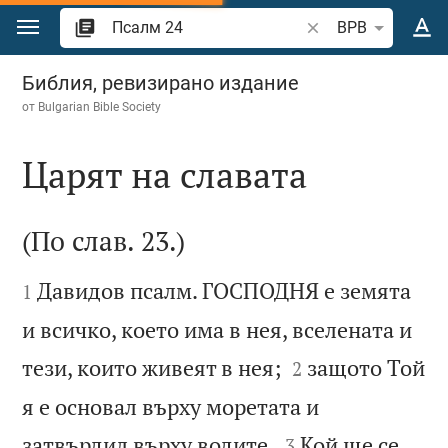
Преминете към съдържанието
Търсете стих или 
BPB
Псалм 24
Библия, ревизирано издание
от
Bulgarian Bible Society
Царят на славата

(По слав. 23.)


Давидов псалм. ГОСПОДНЯ е земята
1
и всичко, което има в нея, вселената и


тези, които живеят в нея;
защото Той
2
я е основал върху моретата и


затвърдил върху водите.
Кой ще се
3