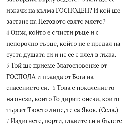
изкачи на хълма ГОСПОДЕН? И кой ще


застане на Неговото свято място?
Онзи, който е с чисти ръце и с
4
непорочно сърце, който не е предал на


суета душата си и не се е клел в лъжа.
Той ще приеме благословение от
5
ГОСПОДА и правда от Бога на


спасението си.
Това е поколението
6
на онези, които Го дирят; онези, които


търсят Твоето лице, те са Яков. (Села.)
Издигнете, порти, главите си и бъдете
7