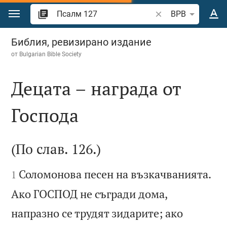
Преминете към съдържанието
Търсете стих или 
BPB
Псалм 127
Библия, ревизирано издание
от
Bulgarian Bible Society
Децата – награда от
Господа

(По слав. 126.)


Соломонова песен на възкачванията.
1
Ако ГОСПОД не съгради дома,
напразно се трудят зидарите; ако