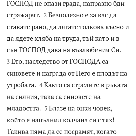
ГОСПОД не опази града, напразно бди


стражарят.
Безполезно е за вас да
2
ставате рано, да лягате толкова късно и
да ядете хляба на труда, тъй като и в


сън ГОСПОД дава на възлюбения Си.
Ето, наследство от ГОСПОДА са
3
синовете и награда от Него е плодът на


утробата.
Както са стрелите в ръката
4
на силния, така са синовете на


младостта.
Блазе на онзи човек,
5
който е напълнил колчана си с тях!
Такива няма да се посрамят, когато