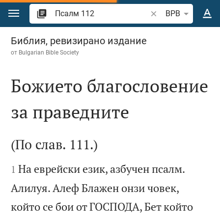
Преминете към съдържанието
Търсете стих или 
BPB
Псалм 112
Библия, ревизирано издание
от
Bulgarian Bible Society
Божието благословение
за праведните

(По слав. 111.)


На еврейски език, азбучен псалм.
1
Алилуя. Алеф Блажен онзи човек,
който се бои от ГОСПОДА, Бет който