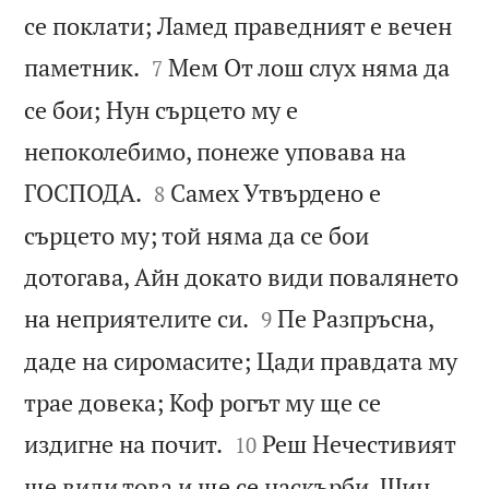
се поклати; Ламед праведният е вечен


паметник.
Мем От лош слух няма да
7
се бои; Нун сърцето му е
непоколебимо, понеже уповава на


ГОСПОДА.
Самех Утвърдено е
8
сърцето му; той няма да се бои
дотогава, Айн докато види повалянето


на неприятелите си.
Пе Разпръсна,
9
даде на сиромасите; Цади правдата му
трае довека; Коф рогът му ще се


издигне на почит.
Реш Нечестивият
10
ще види това и ще се наскърби, Шин