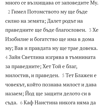

много се възхищава от заповедите Му.

Гимел Потомството му ще бъде
2
силно на земята; Далет родът на


праведните ще бъде благословен.
Хе
3
Изобилие и богатство ще има в дома


му; Вав и правдата му ще трае довека.
Зайн Светлина изгрява в тъмнината
4
за праведните; Хет Той е благ,


милостив, и праведен.
Тет Блажен е
5
човекът, който познава милост и дава
назаем; Йод ще защити делото си в


съда.
Каф Наистина никога няма да
6