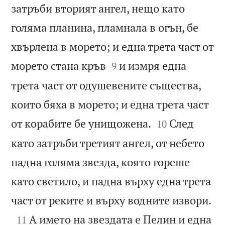
затръби вторият ангел, нещо като
голяма планина, пламнала в огън, бе
хвърлена в морето; и една трета част от


морето стана кръв
и измря една
9
трета част от одушевените същества,
които бяха в морето; и една трета част


от корабите бе унищожена.
След
10
като затръби третият ангел, от небето
падна голяма звезда, която гореше
като светило, и падна върху една трета

част от реките и върху водните извори.

А името на звездата е Пелин и една
11