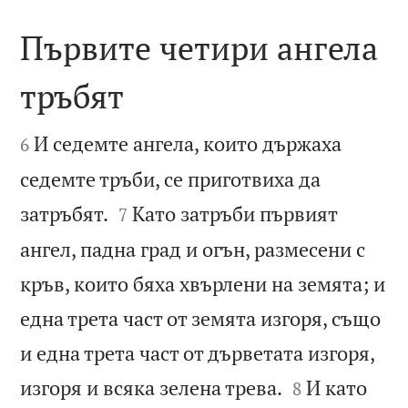
Първите четири ангела
тръбят


И седемте ангела, които държаха
6
седемте тръби, се приготвиха да


затръбят.
Като затръби първият
7
ангел, падна град и огън, размесени с
кръв, които бяха хвърлени на земята; и
една трета част от земята изгоря, също
и една трета част от дърветата изгоря,


изгоря и всяка зелена трева.
И като
8