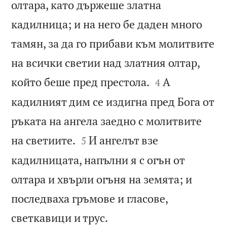
олтара, като държеше златна
кадилница; и на него бе даден много
тамян, за да го прибави към молитвите
на всички светии над златния олтар,


който беше пред престола.
А
4
кадилният дим се издигна пред Бога от
ръката на ангела заедно с молитвите


на светиите.
И ангелът взе
5
кадилницата, напълни я с огън от
олтара и хвърли огъня на земята; и
последваха гръмове и гласове,

светкавици и трус.