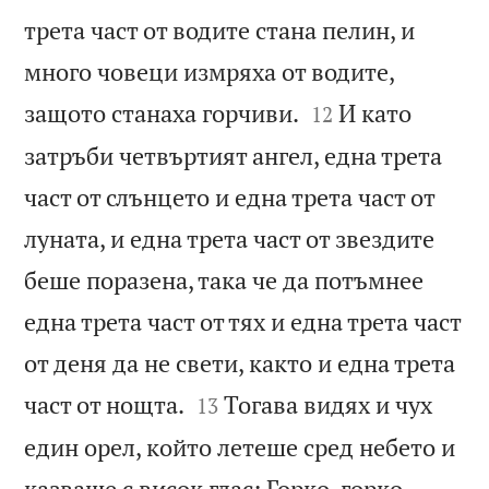
трета част от водите стана пелин, и
много човеци измряха от водите,


защото станаха горчиви.
И като
12
затръби четвъртият ангел, една трета
част от слънцето и една трета част от
луната, и една трета част от звездите
беше поразена, така че да потъмнее
една трета част от тях и една трета част
от деня да не свети, както и една трета


част от нощта.
Тогава видях и чух
13
един орел, който летеше сред небето и
казваше с висок глас: Горко, горко,