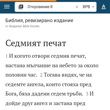
Преминете към съдържанието
Търсете стих или 
BPB
Откровение 8
Библия, ревизирано издание
от
Bulgarian Bible Society
Седмият печат


И когато отвори седмия печат,
1
настана мълчание на небето за около


половин час.
Тогава видях, че на
2
седемте ангела, които стояха пред


Бога, бяха дадени седем тръби.
И
3
дойде друг ангел и застана пред