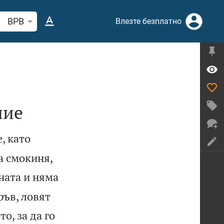
рсете стих или дума в Библията
BPB
Влезте безплатно
ние
, като
а смокиня,
ната и няма
ръв, ловят
о, за да го