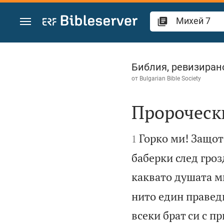
Преминете към съдържанието
Михей 7
Библия, ревизиран
от
Bulgarian Bible Society
Пророчески


Горко ми! Защот
1
баберки след гроз
каквато душата м
нито един праведн
всеки брат си с п