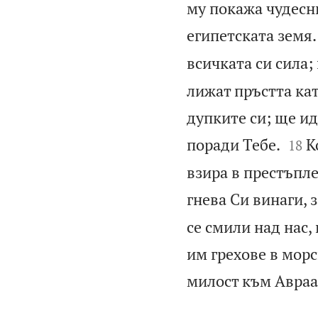
му покажа чудесни
египетската земя.
всичката си сила;
лижат пръстта ка
дупките си; ще ид


поради Тебе.
К
18
взира в престъпл
гнева Си винаги, 
се смили над нас,
им грехове в мор
милост към Авраам