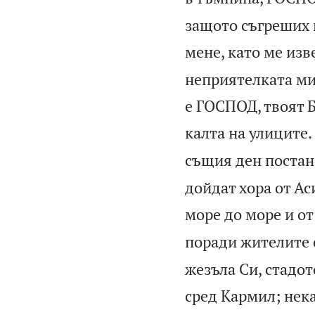
защото съгреших 
мене, като ме изв
неприятелката ми 
е ГОСПОД, твоят Б
калта на улиците.
същия ден постан
дойдат хора от Ас
море до море и от
поради жителите с
жезъла Си, стадот
сред Кармил; нека