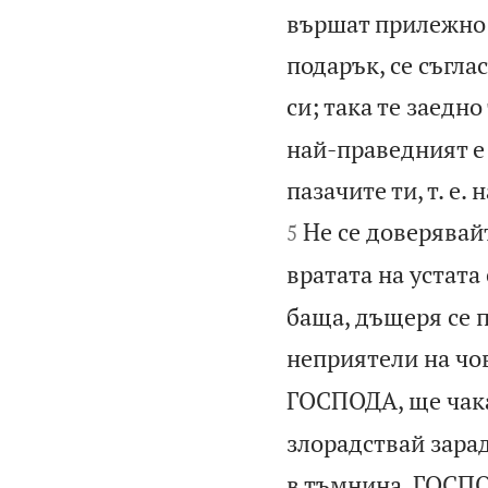
вършат прилежно;
подарък, се съгла
си; така те заедно
най-праведният е 
пазачите ти, т. е.
Не се доверявайт
5
вратата на устата
баща, дъщеря се п
неприятели на чо
ГОСПОДА, ще чака
злорадствай зарад
в тъмнина, ГОСПО