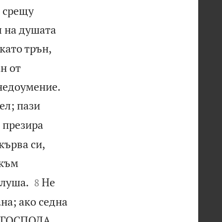
, срещу
л на душата
като трън,
н от


 недоумение.
ел; пази
 презира
кърва си,
 към


слуша.
Не
8
на; ако седна
а ГОСПОДА,