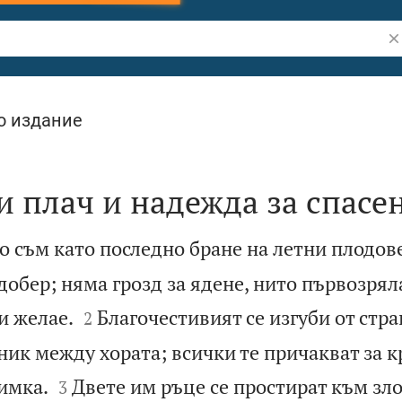
Тъ
о издание
 плач и надежда за спасе
о съм като последно бране на летни плодове
добер; няма грозд за ядене, нито първозрял


и желае.
Благочестивият се изгуби от стра
2
ик между хората; всички те причакват за к


римка.
Двете им ръце се простират към злот
3