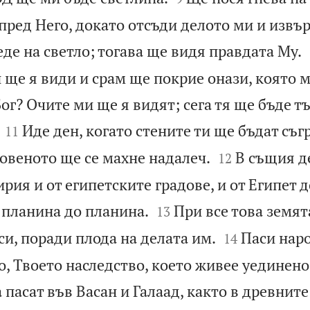
пред Него, докато отсъди делото ми и извъ
еде на светло; тогава ще видя правдата Му.
ще я види и срам ще покрие онази, която м
ог? Очите ми ще я видят; сега тя ще бъде т


Иде ден, когато стените ти ще бъдат съг
11


овеното ще се махне надалеч.
В същия д
12
ирия и от египетските градове, и от Египет д


 планина до планина.
При все това земят
13


и, поради плода на делата им.
Паси наро
14
о, Твоето наследство, което живее уединено
 пасат във Васан и Галаад, както в древните