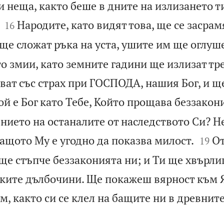
 неща, както беше в дните на излизането т


Народите, като видят това, ще се засрам
16
 ще сложат ръка на уста, ушите им ще оглуш
то змии, като земните гадини ще излизат тр
ват със страх при ГОСПОДА, нашия Бог, и щ
ой е Бог като Тебе, Който прощава беззакони
ението на останалите от наследството Си? 


защото Му е угодно да показва милост.
От
19
 ще стъпче беззаконията ни; и Ти ще хвърл
ските дълбочини. Ще покажеш вярност към 
, както си се клел на бащите ни в древните