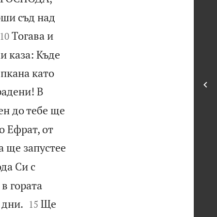
рши съд над


Тогава и
10
и каза: Къде
ъпкана като
радени! В
ен до тебе ще
о Ефрат, от
а ще запустее
да Си с
 в гората


 дни.
Ще
15