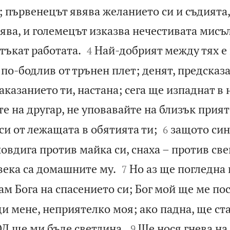
 първенецът явява желанието си и съдията
сява, и големецът изказва нечестивата мисъ


 тъкат работата.
Най-добрият между тях е 
4
по-бодлив от трънен плет; денят, предсказа
 наказанието ти, настана; сега ще изпаднат в
е на другар, не уповавайте на близък прият


 си от лежащата в обятията ти;
защото син
6
овдига против майка си, снаха – против све


века са домашните му.
Но аз ще погледна
7
м Бога на спасението си; Бог мой ще ме по
и мене, неприятелко моя; ако падна, ще ста


Д ще ми бъде светлина.
Ще нося гнева н
9