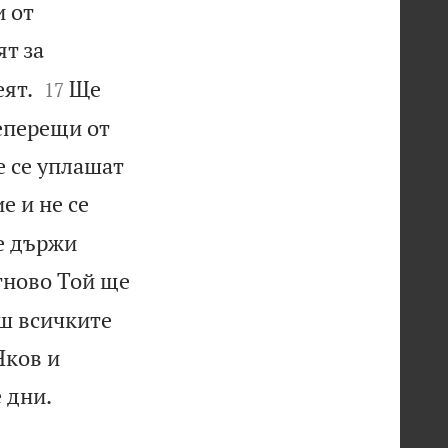
и от
ят за


еят.
Ще
17
еперещи от
е се уплашат
е и не се
Не държи
ново Той ще
иш всичките
Яков и

 дни.