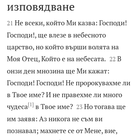
изповядване


Не всеки, който Ми казва: Господи!
21
Господи!, ще влезе в небесното
царство, но който върши волята на


Моя Отец, Който е на небесата.
В
22
онзи ден мнозина ще Ми кажат:
Господи! Господи! Не пророкувахме ли
в Твое име? И не правехме ли много
[1]


чудеса
в Твое име?
Но тогава ще
23
им заявя: Аз никога не съм ви
познавал; махнете се от Мене, вие,