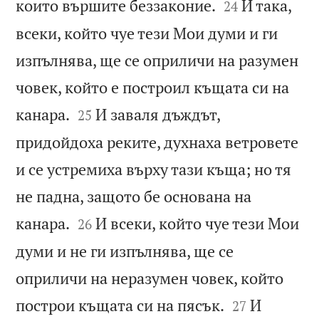


които вършите беззаконие.
И така,
24
всеки, който чуе тези Мои думи и ги
изпълнява, ще се оприличи на разумен
човек, който е построил къщата си на


канара.
И заваля дъждът,
25
придойдоха реките, духнаха ветровете
и се устремиха върху тази къща; но тя
не падна, защото бе основана на


канара.
И всеки, който чуе тези Мои
26
думи и не ги изпълнява, ще се
оприличи на неразумен човек, който


построи къщата си на пясък.
И
27