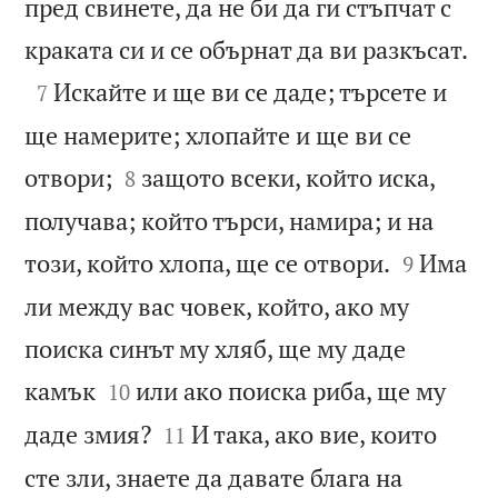
пред свинете, да не би да ги стъпчат с

краката си и се обърнат да ви разкъсат.

Искайте и ще ви се даде; търсете и
7
ще намерите; хлопайте и ще ви се


отвори;
защото всеки, който иска,
8
получава; който търси, намира; и на


този, който хлопа, ще се отвори.
Има
9
ли между вас човек, който, ако му
поиска синът му хляб, ще му даде


камък
или ако поиска риба, ще му
10


даде змия?
И така, ако вие, които
11
сте зли, знаете да давате блага на