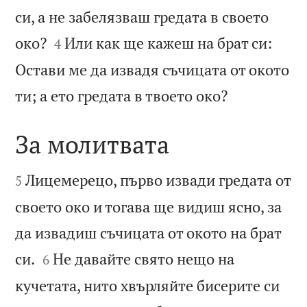
си, а не забелязваш гредата в своето


око?
Или как ще кажеш на брат си:
4
Остави ме да извадя съчицата от окото

ти; а ето гредата в твоето око?
За молитвата


Лицемерецо, първо извади гредата от
5
своето око и тогава ще видиш ясно, за
да извадиш съчицата от окото на брат


си.
Не давайте свято нещо на
6
кучетата, нито хвърляйте бисерите си