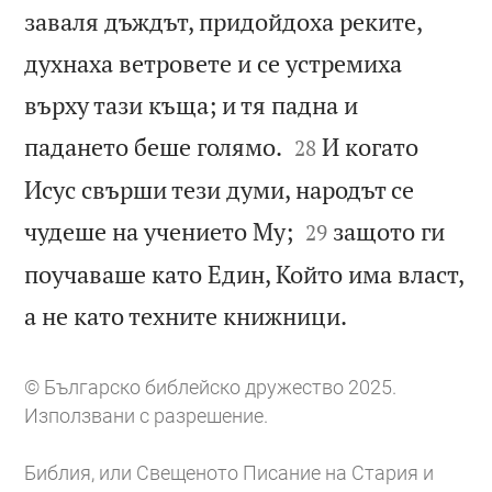
заваля дъждът, придойдоха реките,
духнаха ветровете и се устремиха
върху тази къща; и тя падна и


падането беше голямо.
И когато
28
Исус свърши тези думи, народът се


чудеше на учението Му;
защото ги
29
поучаваше като Един, Който има власт,

а не като техните книжници.
© Българско библейско дружество 2025.
Използвани с разрешение.
Библия, или Свещеното Писание на Стария и