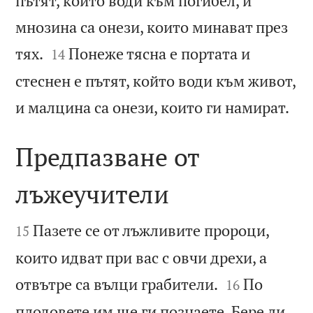
пътят, който води към погибел, и
мнозина са онези, които минават през


тях.
Понеже тясна е портата и
14
стеснен е пътят, който води към живот,

и малцина са онези, които ги намират.
Предпазване от
лъжеучители


Пазете се от лъжливите пророци,
15
които идват при вас с овчи дрехи, а


отвътре са вълци грабители.
По
16
плодовете им ще ги познаете. Бере ли