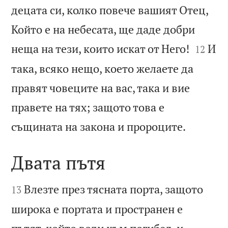
децата си, колко повече вашият Отец,
Който е на небесата, ще даде добри


неща на тези, които искат от Него!
И
12
така, всяко нещо, което желаете да
правят човеците на вас, така и вие
правете на тях; защото това е

същината на закона и пророците.
Двата пътя


Влезте през тясната порта, защото
13
широка е портата и пространен е