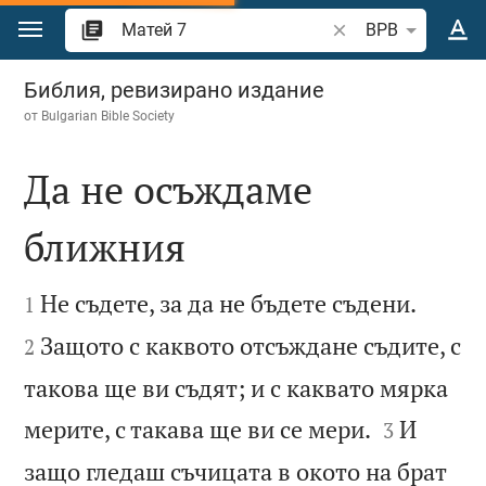
Преминете към съдържанието
Търсете стих или 
BPB
Матей 7
Библия, ревизирано издание
от
Bulgarian Bible Society
Да не осъждаме
ближния




Не съдете, за да не бъдете съдени.
1
Защото с каквото отсъждане съдите, с
2
такова ще ви съдят; и с каквато мярка


мерите, с такава ще ви се мери.
И
3
защо гледаш съчицата в окото на брат