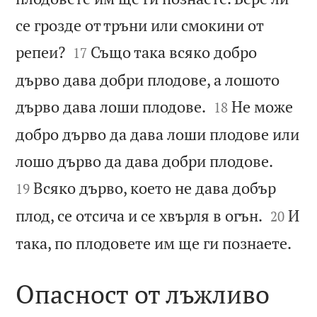
се грозде от тръни или смокини от


репеи?
Също така всяко добро
17
дърво дава добри плодове, а лошото


дърво дава лоши плодове.
Не може
18
добро дърво да дава лоши плодове или


лошо дърво да дава добри плодове.
Всяко дърво, което не дава добър
19


плод, се отсича и се хвърля в огън.
И
20

така, по плодовете им ще ги познаете.
Опасност от лъжливо