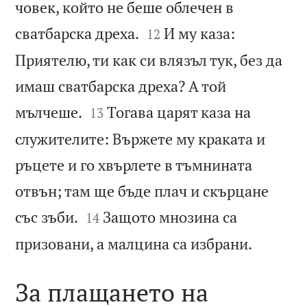
човек, който не беше облечен в


сватбарска дреха.
И му каза:
12
Приятелю, ти как си влязъл тук, без да
имаш сватбарска дреха? А той


мълчеше.
Тогава царят каза на
13
служителите: Вържете му краката и
ръцете и го хвърлете в тъмнината
отвън; там ще бъде плач и скърцане


със зъби.
Защото мнозина са
14

призовани, а малцина са избрани.
За плащането на