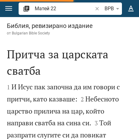
Преминете към съдържанието
Търсете стих или 
BPB
Матей 22
Библия, ревизирано издание
от
Bulgarian Bible Society
Притча за царската
сватба


И Исус пак започна да им говори с
1


притчи, като казваше:
Небесното
2
царство прилича на цар, който


направи сватба на сина си.
Той
3
разпрати слугите си да повикат