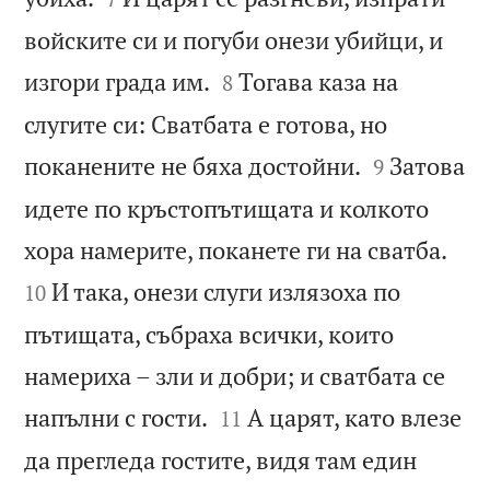
войските си и погуби онези убийци, и


изгори града им.
Тогава каза на
8
слугите си: Сватбата е готова, но


поканените не бяха достойни.
Затова
9
идете по кръстопътищата и колкото


хора намерите, поканете ги на сватба.
И така, онези слуги излязоха по
10
пътищата, събраха всички, които
намериха – зли и добри; и сватбата се


напълни с гости.
А царят, като влезе
11
да прегледа гостите, видя там един