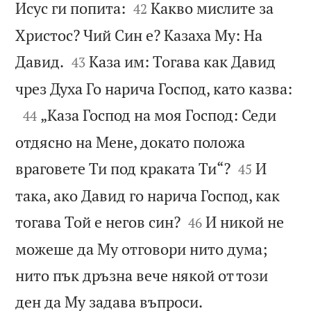


Исус ги попита:
Какво мислите за
42
Христос? Чий Син е? Казаха Му: На


Давид.
Каза им: Тогава как Давид
43

чрез Духа Го нарича Господ, като казва:

„Каза Господ на моя Господ: Седи
44
отдясно на Мене, докато положа


враговете Ти под краката Ти“?
И
45
така, ако Давид го нарича Господ, как


тогава Той е негов син?
И никой не
46
можеше да Му отговори нито дума;
нито пък дръзна вече някой от този

ден да Му задава въпроси.