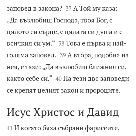


заповед в закона?
А Той му каза:
37
„Да възлюбиш Господа, твоя Бог, с
цялото си сърце, с цялата си душа и с


всичкия си ум.“
Това е първа и най-
38


голяма заповед.
А втора, подобна на
39
нея, е тази: „Да възлюбиш ближния си,


както себе си.“
На тези две заповеди
40

се крепят целият закон и пророците.
Исус Христос и Давид


И когато бяха събрани фарисеите,
41