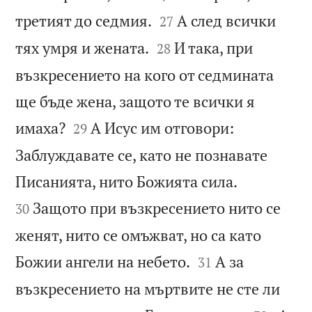


третият до седмия.
А след всички
27


тях умря и жената.
И така, при
28
възкресението на кого от седмината
ще бъде жена, защото те всички я


имаха?
А Исус им отговори:
29
Заблуждавате се, като не познавате


Писанията, нито Божията сила.
Защото при възкресението нито се
30
женят, нито се омъжват, но са като


Божии ангели на небето.
А за
31
възкресението на мъртвите не сте ли