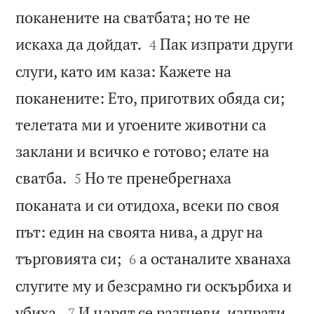
поканените на сватбата; но те не


искаха да дойдат.
Пак изпрати други
4
слуги, като им каза: Кажете на
поканените: Ето, приготвих обяда си;
телетата ми и угоените животни са
заклани и всичко е готово; елате на


сватба.
Но те пренебрегнаха
5
поканата и си отидоха, всеки по своя
път: един на своята нива, а друг на


търговията си;
а останалите хванаха
6
слугите му и безсрамно ги оскърбиха и


убиха.
И царят се разгневи, изпрати
7