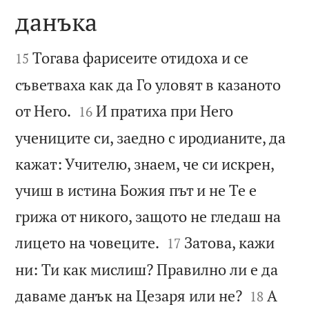
данъка


Тогава фарисеите отидоха и се
15
съветваха как да Го уловят в казаното


от Него.
И пратиха при Него
16
учениците си, заедно с иродианите, да
кажат: Учителю, знаем, че си искрен,
учиш в истина Божия път и не Те е
грижа от никого, защото не гледаш на


лицето на човеците.
Затова, кажи
17
ни: Ти как мислиш? Правилно ли е да


даваме данък на Цезаря или не?
А
18