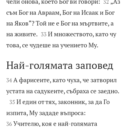


чели онова, което Бог ви говори:
„Аз
32
съм Бог на Авраам, Бог на Исаак и Бог
на Яков“? Той не е Бог на мъртвите, а


на живите.
И множеството, като чу
33

това, се чудеше на учението Му.
Най-голямата заповед


А фарисеите, като чуха, че затворил
34

устата на садукеите, събраха се заедно.

И един от тях, законник, за да Го
35


изпита, Му зададе въпроса:
Учителю, коя е най-голямата
36