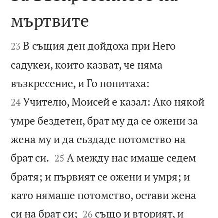
мъртвите


В същия ден дойдоха при Него
23
садукеи, които казват, че няма


възкресение, и Го попитаха:
Учителю, Моисей е казал: Ако някой
24
умре бездетен, брат му да се ожени за
жена му и да създаде потомство на


брат си.
А между нас имаше седем
25
братя; и първият се ожени и умря; и
като нямаше потомство, остави жена


си на брат си;
също и вторият, и
26