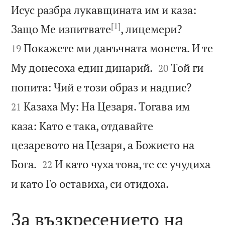
Исус разбра лукавщината им и каза:
[1]


Защо Ме изпитвате
, лицемери?
Покажете ми данъчната монета. И те
19


Му донесоха един динарий.
Той ги
20


попита: Чий е този образ и надпис?
Казаха Му: На Цезаря. Тогава им
21
каза: Като е така, отдавайте
цезаревото на Цезаря, а Божието на


Бога.
И като чуха това, те се учудиха
22

и като Го оставиха, си отидоха.
За възкресението на