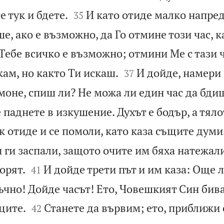


е тук и бдете.
И като отиде малко напред
35
ше, ако е възможно, да Го отмине този час, 
 Тебе всичко е възможно; отмини Ме с тази 


кам, но както Ти искаш.
И дойде, намери 
37
моне, спиш ли? Не можа ли един час да бди
е паднете в изкушение. Духът е бодър, а тяло
к отиде и се помоли, като каза същите думи
 ги заспали, защото очите им бяха натежали


орят.
И дойде трети път и им каза: Още л
41
ъчно! Дойде часът! Ето, Човешкият Син бив


ците.
Станете да вървим; ето, приближи 
42