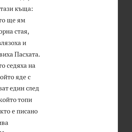
 тази къща:
ето ще ям
орна стая,
злязоха и

виха Пасхата.
то седяха на
който яде с
ват един след
 който топи
кто е писано
ива