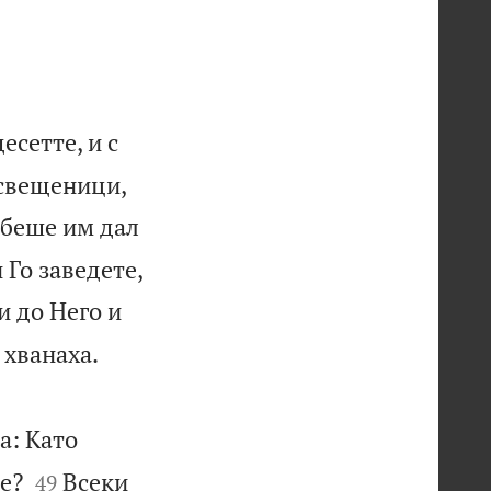
есетте, и с
 свещеници,
 беше им дал
 Го заведете,
и до Него и


 хванаха.
а: Като


е?
Всеки
49