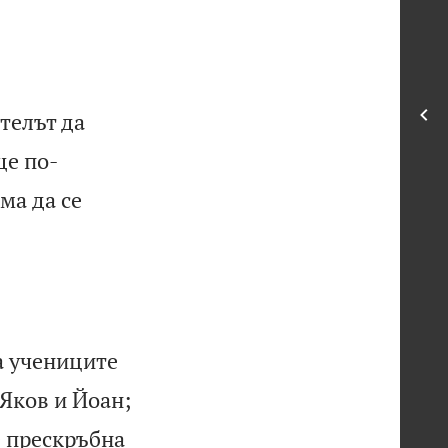
етелът да
ще по-
ма да се
а учениците
 Яков и Йоан;
е прескръбна