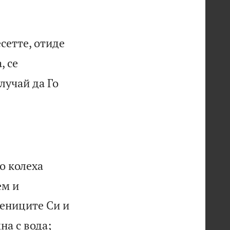
сетте, отиде
, се
лучай да Го
о колеха
ем и
чениците Си и
на с вода;