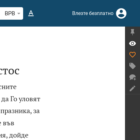
рсете стих или дума в Библията
BPB
Влезте безплатно
стос
сните
да Го уловят
 празника, за
е във
ия, дойде