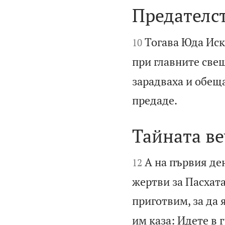
Предателс


Тогава Юда Иск
10
при главните свещ
зарадваха и обеща

предаде.
Тайната ве


А на първия ден
12
жертви за Пасхата
приготвим, за да 
им каза: Идете в 