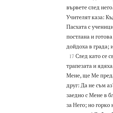
вървете след него
Учителят каза: Къ
Пасхата с учениц
постлана и готова
дойдоха в града; 

След като се с
17
трапезата и ядяха,
Мене, ще Ме пред
друг: Да не съм аз
заедно с Мене в б
за Него; но горко