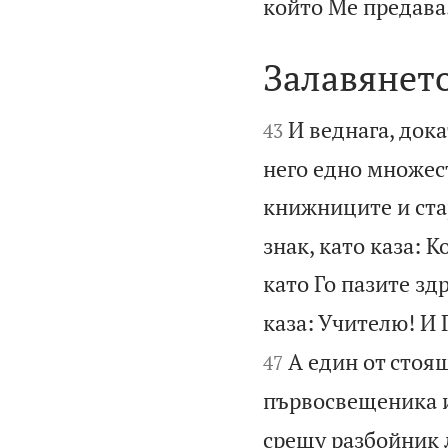
който Ме предава
Залавянето


И веднага, дока
43
него едно множест
книжниците и ст
знак, като каза: К
като Го пазите зд
каза: Учителю! И 
А един от стоящ
47
първосвещеника и
срещу разбойник л