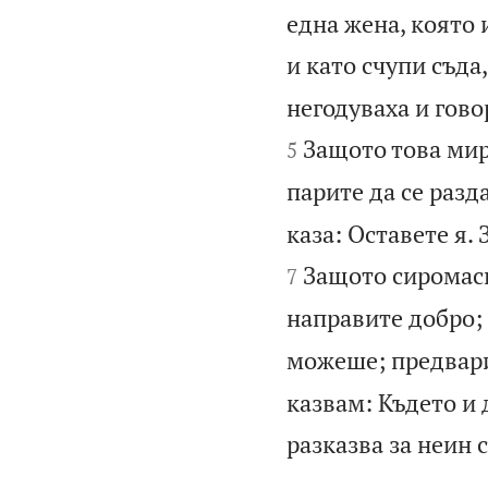
една жена, която 
и като счупи съда
негодуваха и гово
Защото това мир
5
парите да се разд
каза: Оставете я.
Защото сиромаси
7
направите добро; 
можеше; предвари
казвам: Където и 
разказва за неин с