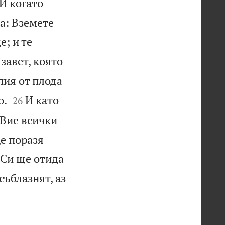
И когато
за: Вземете
е; и те
завет, която
пия от плода


о.
И като
26
 Вие всички
е поразя
 Си ще отида
съблазнят, аз