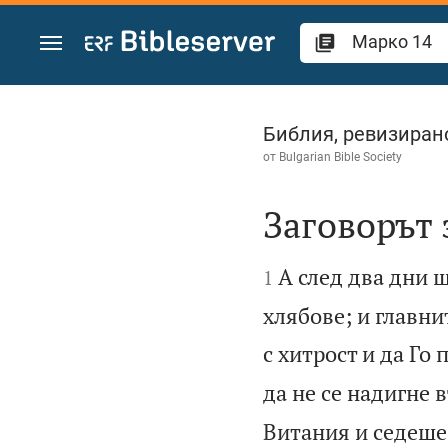
Преминете към съдържанието
Марко 14
Библия, ревизиран
от
Bulgarian Bible Society
Заговорът 


А след два дни 
1
хлябове; и главни
с хитрост и да Го 
да не се надигне 
Витания и седеше