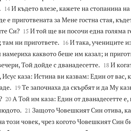


.
И където влезе, кажете на стопанина на
14
де е приготвената за Мене гостна стая, къд


ите Си?
И той ще ви посочи една голяма г
15


; там ни пригответе.
И така, учениците и
16
и намериха каквото беше им казал; и пригот


вечери, Той дойде с дванадесетте.
И кога
18
 Исус каза: Истина ви казвам: Един от вас, 


аде.
Те започнаха да скърбят и да Му каз
19


?
А Той им каза: Един от дванадесетте е,
20


людото.
Защото Човешкият Син отива, ка
21
 на този човек, чрез когото Човешкият Син б