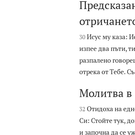
Предсказан
отричането


Исус му каза: И
30
изпее два пъти, т
разпалено говореш
отрека от Тебе. С
Молитва в


Отидоха на едн
32
Си: Стойте тук, д
и започна да се у