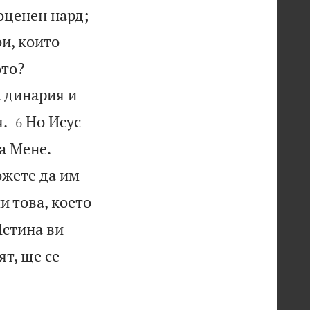
оценен нард;
и, които


ото?
а динария и


я.
Но Исус
6


а Мене.
ожете да им
и това, което
стина ви
ят, ще се