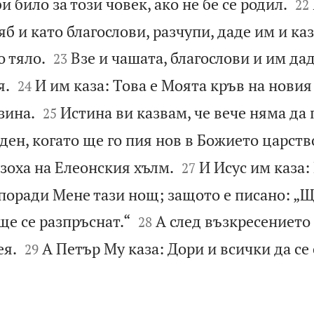


 било за този човек, ако не бе се родил.
22
яб и като благослови, разчупи, даде им и ка


о тяло.
Взе и чашата, благослови и им дад
23


я.
И им каза: Това е Моята кръв на новия 
24


зина.
Истина ви казвам, че вече няма да 
25
 ден, когато ще го пия нов в Божието царств


зоха на Елеонския хълм.
И Исус им каза:
27
 поради Мене тази нощ; защото е писано: „Щ


ще се разпръснат.“
А след възкресението
28


ея.
А Петър Му каза: Дори и всички да се 
29