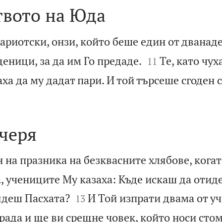
твото на Юда
ариотски, онзи, който беше един от дванаде


еници, за да им Го предаде.
Те, като чуха
11
ха да му дадат пари. И той търсеше сгоден с
черя
 на празника на безквасните хлябове, когат
, учениците Му казаха: Къде искаш да отид


ядеш Пасхата?
И Той изпрати двама от у
13
града и ще ви срещне човек, който носи стом