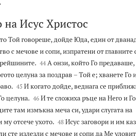

.
 на Исус Христос
то Той говореше, дойде Юда, един от дванад
во с мечове и сопи, изпратени от главните


арейшините.
А онзи, който Го предаваше,
44
огото целуна за поздрав – Той е; хванете Го и


раво.
И когато дойде, веднага се приближ
45


Го целуна.
И те сложиха ръце на Него и Го
46
ите там измъкна меча си, удари слугата на


 му отсече ухото.
Исус заговори и им каз
48
и сте излезли с мечове и сопи да Ме уловит