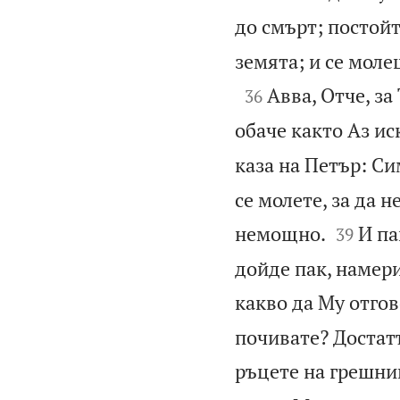
до смърт; постойт
земята; и се моле

Авва, Отче, за
36
обаче както Аз ис
каза на Петър: Си
се молете, за да н


немощно.
И па
39
дойде пак, намери
какво да Му отгов
почивате? Достат
ръцете на грешни