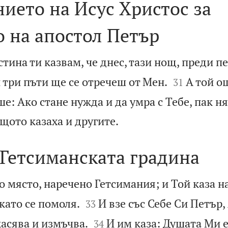
ието на Исус Христос за
 на апостол Петър
стина ти казвам, че днес, тази нощ, преди п


и три пъти ще се отречеш от Мен.
А той о
31
е: Ако стане нужда и да умра с Тебе, пак ня

ъщото казаха и другите.
 Гетсиманската градина
о място, наречено Гетсимания; и Той каза н


окато се помоля.
И взе със Себе Си Петър,
33


жасява и измъчва.
И им каза: Душата Ми 
34