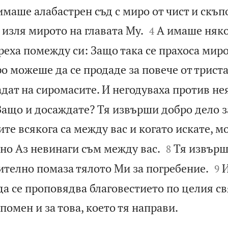
имаше алабастрен съд с миро от чист и скъп


, изля мирото на главата Му.
А имаше няко
4
реха помежду си: Защо така се прахоса мир
о можеше да се продаде за повече от трист
адат на сиромасите. И негодуваха против не
 Защо и досаждате? Тя извърши добро дело з
те всякога са между вас и когато искате, м


но Аз невинаги съм между вас.
Тя извърш
8


телно помаза тялото Ми за погребение.
И
9
да се проповядва благовестието по целия св

помен и за това, което тя направи.