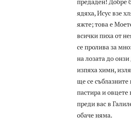
предаден! Добре би
ядяха, Исус взе хл
яжте; това е Моет
всички пиха от не
се пролива за мно
на лозата до онзи
изпяха химн, изля
ще се съблазните
пастира и овцете 
преди вас в Галил

обаче няма.