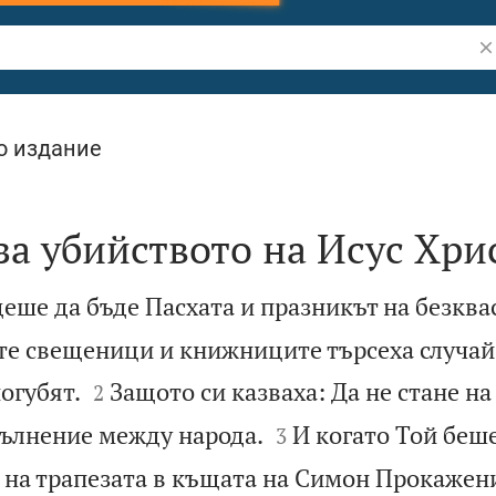
Тъ
о издание
за убийството на Исус Хри
щеше да бъде Пасхата и празникът на безква
те свещеници и книжниците търсеха случай 


погубят.
Защото си казваха: Да не стане на
2


вълнение между народа.
И когато Той беш
3
 на трапезата в къщата на Симон Прокажен