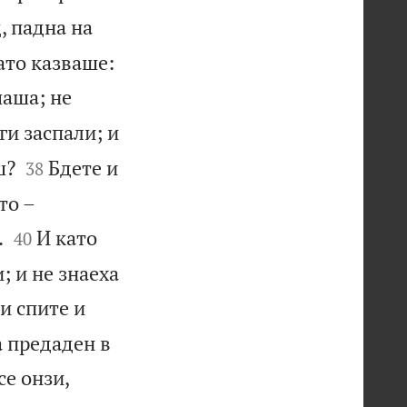
, падна на

като казваше:
чаша; не
ги заспали; и


ш?
Бдете и
38
то –


.
И като
40
; и не знаеха
и спите и
а предаден в
се онзи,