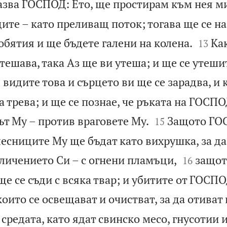
азва ГОСПОД: Ето, ще простирам към нея ми
дите – като преливащ поток; тогава ще се на


обятия и ще бъдете галени на колена.
Ка
13
тешава, така Аз ще ви утеша; и ще се утеши
 видите това и сърцето ви ще се зарадва, и 
а трева; и ще се познае, че ръката на ГОСПО


вът Му – против враговете Му.
Защото ГО
15
лесниците Му ще бъдат като вихрушка, за да


бличението Си – с огнени пламъци,
защото
16
е се съди с всяка твар; и убитите от ГОСП
които се освещават и очистват, за да отиват
 средата, като ядат свинско месо, гнусотии 