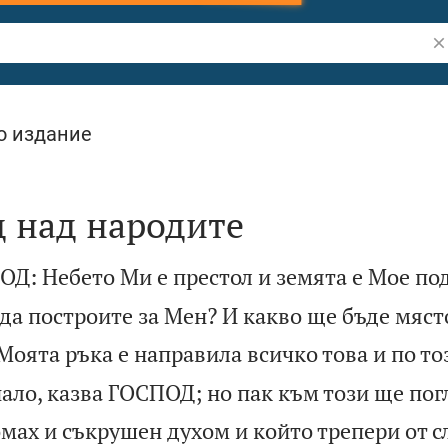
Тъ
о издание
д над народите
ОД: Небето Ми е престол и земята е Мое по
да построите за Мен? И какво ще бъде мяст
оята ръка е направила всичко това и по то
нало, казва ГОСПОД; но пак към този ще пог
омах и съкрушен духом и който трепери от с