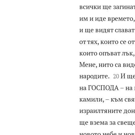
всички ще загина
им и иде времето,
и ще видят слават
от тях, които се о
които опъват лък,
Мене, нито са вид


народите.
И ще
20
на ГОСПОДА – на к
камили, – към св
израилтяните дон
ще взема за свещ
новото небе и нов