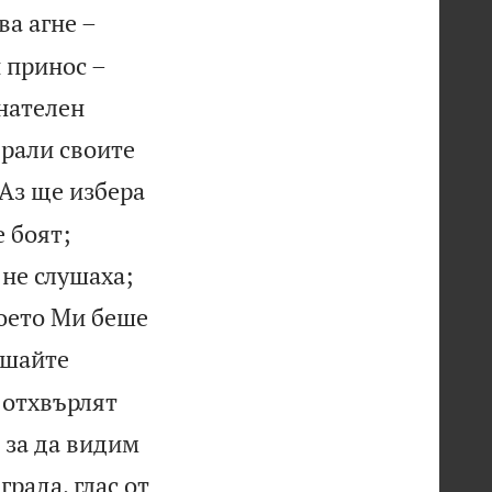
ва агне –
н принос –
енателен
брали своите
 Аз ще избера
е боят;
 не слушаха;
което Ми беше
ушайте
и отхвърлят
 за да видим
града, глас от