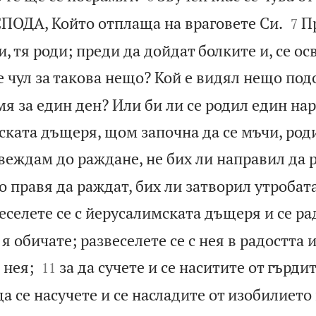


СПОДА, Който отплаща на враговете Си.
П
7
и, тя роди; преди да дойдат болките и, се о
е чул за такова нещо? Кой е видял нещо под
мя за един ден? Или би ли се родил един на
ската дъщеря, щом започна да се мъчи, род
веждам до раждане, не бих ли направил да р
 правя да раждат, бих ли затворил утробата
еселете се с йерусалимската дъщеря и се рад
я обичате; развеселете се с нея в радостта и


 нея;
за да сучете и се наситите от гърди
11
да се насучете и се насладите от изобилието 