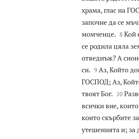
храма, глас на ГО
започне да се мъч


момченце.
Кой 
8
се родила цяла зе
отведнъж? А сион


си.
Аз, Който до
9
ГОСПОД; Аз, Който


твоят Бог.
Разв
10
всички вие, които 
които скърбите за
утешенията и; за 