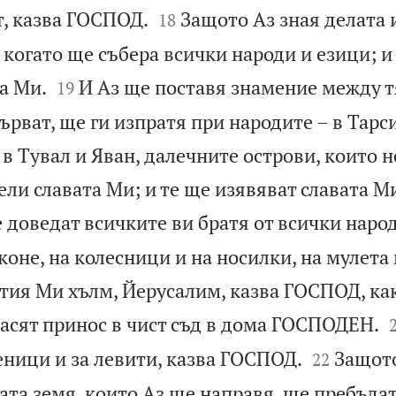


т, казва ГОСПОД.
Защото Аз зная делата 
18
 когато ще събера всички народи и езици; и


а Ми.
И Аз ще поставя знамение между т
19
търват, ще ги изпратя при народите – в Тарси
 в Тувал и Яван, далечните острови, които не
ели славата Ми; и те ще изявяват славата 
 доведат всичките ви братя от всички наро
оне, на колесници и на носилки, на мулета 
ятия Ми хълм, Йерусалим, казва ГОСПОД, ка
асят принос в чист съд в дома ГОСПОДЕН.


еници и за левити, казва ГОСПОД.
Защото
22
ата земя, които Аз ще направя, ще пребъда