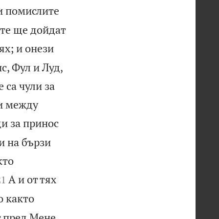
и помислите
 те ще дойдат
ях; и онези
с, Фул и Луд,
 са чули за
Ми между
ди за принос
и на бързи
кто


А и от тях
21
 както
т пред Мене,