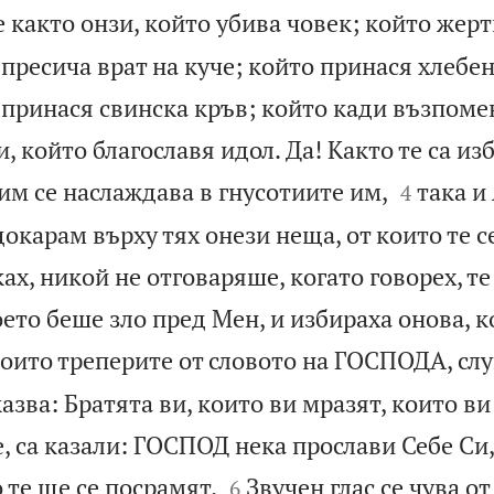
е както онзи, който убива човек; който жерт
 пресича врат на куче; който принася хлебе
о принася свинска кръв; който кади възпом
и, който благославя идол. Да! Както те са из


им се наслаждава в гнусотиите им,
така и
4
окарам върху тях онези неща, от които те с
ах, никой не отговаряше, когато говорех, те
оето беше зло пред Мен, и избираха онова, 
които треперите от словото на ГОСПОДА, сл
казва: Братята ви, които ви мразят, които в
 са казали: ГОСПОД нека прослави Себе Си,


 те ще се посрамят.
Звучен глас се чува от 
6