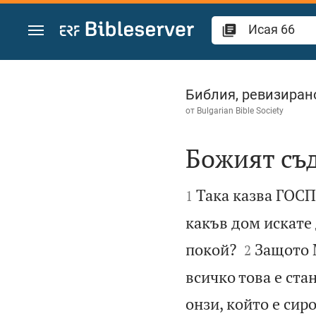
Преминете към съдържанието
Исая 66
Библия, ревизиран
от
Bulgarian Bible Society
Божият съ


Така казва ГОСП
1
какъв дом искате 


покой?
Защото М
2
всичко това е ста
онзи, който е сир