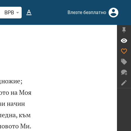
рсете стих или дума в Библията
BPB
Влезте безплатно
дножие;
ото на Моя
зи начин
ледна, към


ловото Ми.