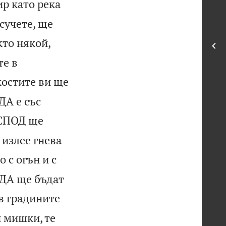
р като река
сучете, ще
кто някой,
те в
костите ви ще
ДА е със
СПОД ще
 излее гнева
 с огън и с
ОДА ще бъдат
 в градините
и мишки, те