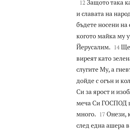

Защото така к
12
и славата на наро
бъдете носени на 
когото майка му у


Йерусалим.
Ще
14
виреят като зелен
слугите Му, а гне
дойде с огън и ко
Си за ярост и изо
меча Си ГОСПОД щ


много.
Онези, 
17
след една ашера в