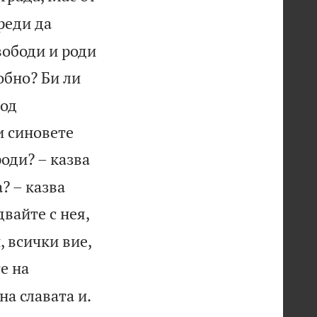
реди да
свободи и роди
обно? Би ли
род
и синовете
оди? – казва
? – казва
вайте с нея,
, всички вие,
те на

на славата и.