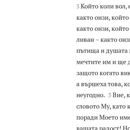
Който коли вол, 
3
както онзи, който
както онзи, койт
ливан – както онз
пътища и душата 
мечтите им и ще д
защото когато вик
а вършеха това, к


неугодно.
Вие, 
5
словото Му, като 
поради Моето име,
вашата радост! Но