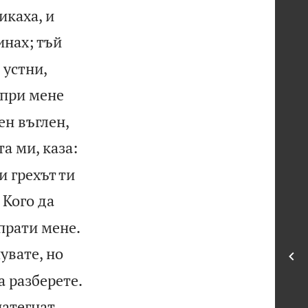
икаха, и
инах; тъй
 устни,
 при мене
ен въглен,
та ми, каза:
и грехът ти
 Кого да


зпрати мене.
увате, но


а разберете.
натегнат