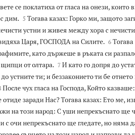
вете се поклатиха от гласа на онези, които в


с дим.
Тогава казах: Горко ми, защото заг
5
нечисти устни и живея между хора с нечисти


видяха Царя, ГОСПОДА на Силите.
Тогава
6
рафимите, като държеше в ръката си разпал


 щипци от олтара.
И като го допря до уста
7
 до устните ти; и беззаконието ти бе отнето 


После чух гласа на Господа, Който казваше:
8
 отиде заради Нас? Тогава казах: Ето ме, и
ажи на този народ: С уши непрекъснато ще ч
 и с очи непрекъснато ще гледате, но няма д
оравее сърцето на този народ и направи да 