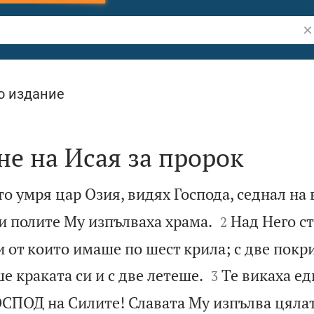
Тъ
о издание
е на Исая за пророк
то умря цар Озия, видях Господа, седнал на 


и полите Му изпълваха храма.
Над Него с
2
и от които имаше по шест крила; с две пок


ше краката си и с две летеше.
Те викаха ед
3
ГОСПОД на Силите! Славата Му изпълва цялат