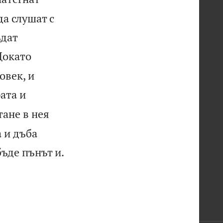
да слушат с
ъдат
Докато
овек, и
ата и
тане в нея
а и дъба

бъде пънът и.