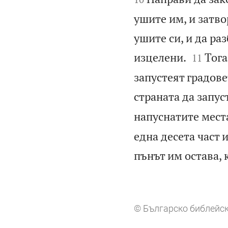
ушите им, и затвор
ушите си, и да раз


изцелени.
Тога
11
запустеят градове
страната да запус
напуснатите места
една десета част 
пънът им остава, 
© Българско библейск