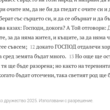
и очите им, да не би да гледат с очите си и 
берат със сърцето си, и да се обърнат и да б
ва казах: Господи, докога? А Той отговори: 
те, за да няма жител, и къщите, за да няма ч


тее съвсем;
докато ГОСПОД отдалечи хор
12


 сред земята бъдат много.
Но още ще ос
13
и тя ще бъде разорена; но както на теревинт
когато бъдат отсечени, така светият род ще 
о дружество 2025. Използвани с разрешение.