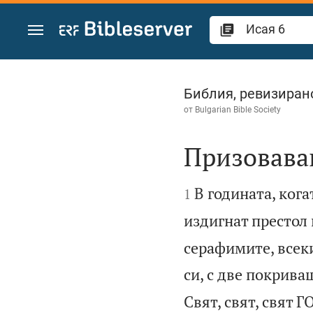
Преминете към съдържанието
Исая 6
Библия, ревизиран
от
Bulgarian Bible Society
Призоваван


В годината, кога
1
издигнат престол 
серафимите, всек
си, с две покрива
Свят, свят, свят 