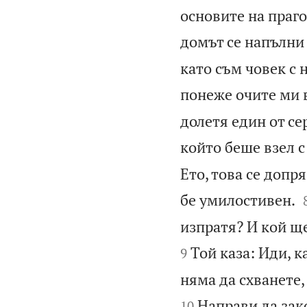
основите на праго
домът се напълни 
като съм човек с 
понеже очите ми 
долетя един от се
който беше взел с
Ето, това се допря
бе умилостивен.
изпратя? И кой ще
Той каза: Иди, к
9
няма да схванете,
Направи да зак
10