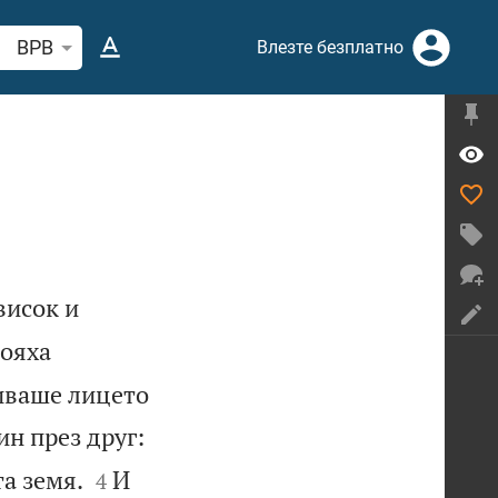
рсете стих или дума в Библията
BPB
Влезте безплатно
висок и
тояха
риваше лицето
ин през друг:


а земя.
И
4