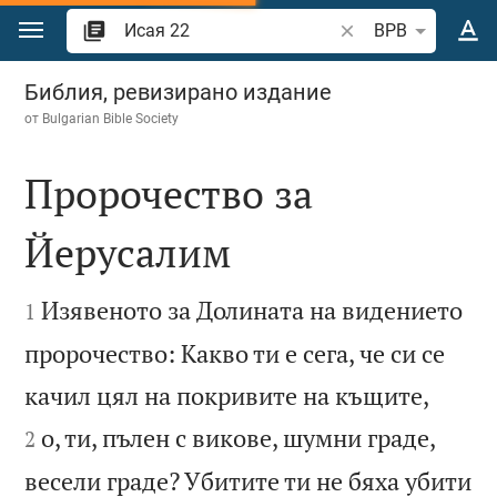
Преминете към съдържанието
Търсете стих или 
BPB
Исая 22
Библия, ревизирано издание
от
Bulgarian Bible Society
Пророчество за
Йерусалим


Изявеното за Долината на видението
1
пророчество: Какво ти е сега, че си се


качил цял на покривите на къщите,
о, ти, пълен с викове, шумни граде,
2
весели граде? Убитите ти не бяха убити