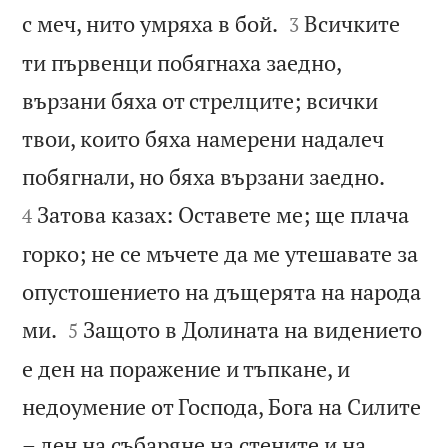


с меч, нито умряха в бой.
Всичките
3
ти първенци побягнаха заедно,
вързани бяха от стрелците; всички
твои, които бяха намерени надалеч


побягнали, но бяха вързани заедно.
Затова казах: Оставете ме; ще плача
4
горко; не се мъчете да ме утешавате за
опустошението на дъщерята на народа


ми.
Защото в Долината на видението
5
е ден на поражение и тъпкане, и
недоумение от Господа, Бога на Силите
– ден на събаряне на стените и на