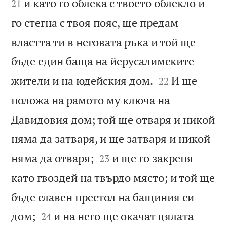
и като го облека с твоето облекло и
21
го стегна с твоя пояс, ще предам
властта ти в неговата ръка и той ще
бъде един баща на йерусалимските


жители и на юдейския дом.
И ще
22
положа на рамото му ключа на
Давидовия дом; той ще отваря и никой
няма да затваря, и ще затваря и никой


няма да отваря;
и ще го закрепя
23
като гвоздей на твърдо място; и той ще
бъде славен престол на бащиния си


дом;
и на него ще окачат цялата
24