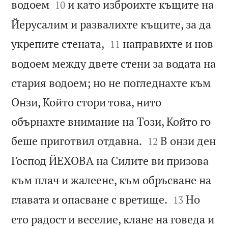


водоем
и като изброихте къщите на
10
Йерусалим и развалихте къщите, за да


укрепите стената,
направихте и нов
11
водоем между двете стени за водата на
стария водоем; но не погледнахте към
Онзи, Който стори това, нито
обърнахте внимание на Този, Който го


беше приготвил отдавна.
В онзи ден
12
Господ ЙЕХОВА на Силите ви призова
към плач и жалеене, към обръсване на


главата и опасване с вретище.
Но
13
ето радост и веселие, клане на говеда и