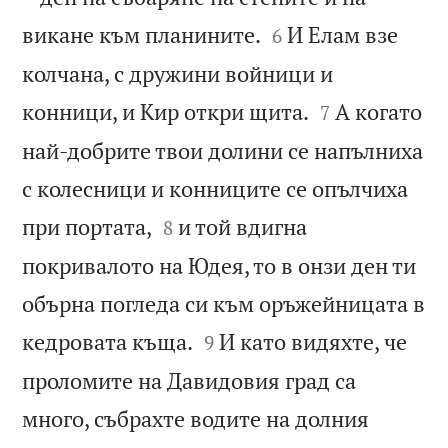


викане към планините.
И Елам взе
6
колчана, с дружини войници и


конници, и Кир откри щита.
А когато
7
най-добрите твои долини се напълниха
с колесници и конниците се опълчиха


при портата,
и той вдигна
8
покривалото на Юдея, то в онзи ден ти
обърна погледа си към оръжейницата в


кедровата къща.
И като видяхте, че
9
проломите на Давидовия град са
много, събрахте водите на долния