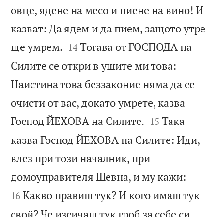
овце, ядене на месо и пиене на вино! И
казват: Да ядем и да пием, защото утре


ще умрем.
Тогава от ГОСПОДА на
14
Силите се откри в ушите ми това:
Наистина това беззаконие няма да се
очисти от вас, докато умрете, казва


Господ ЙЕХОВА на Силите.
Така
15
казва Господ ЙЕХОВА на Силите: Иди,
влез при този началник, при


домоуправителя Шевна, и му кажи:
Какво правиш тук? И кого имаш тук
16
свой? Че изсичаш тук гроб за себе си,