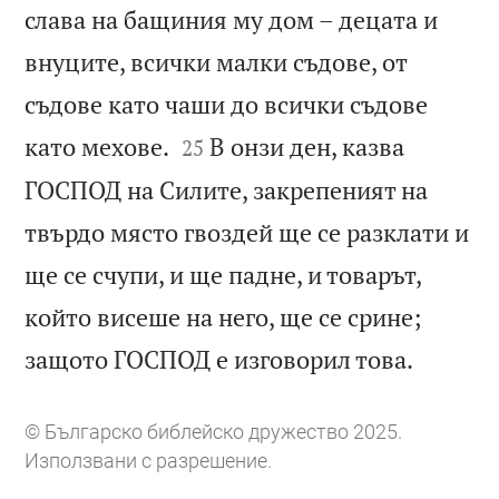
слава на бащиния му дом – децата и
внуците, всички малки съдове, от
съдове като чаши до всички съдове


като мехове.
В онзи ден, казва
25
ГОСПОД на Силите, закрепеният на
твърдо място гвоздей ще се разклати и
ще се счупи, и ще падне, и товарът,
който висеше на него, ще се срине;

защото ГОСПОД е изговорил това.
© Българско библейско дружество 2025.
Използвани с разрешение.