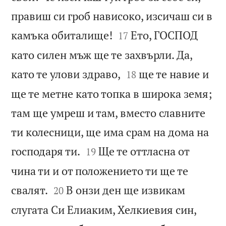
правиш си гроб нависоко, изсичаш си в


камъка обиталище!
Ето, ГОСПОД
17
като силен мъж ще те захвърли. Да,


като те улови здраво,
ще те навие и
18
ще те метне като топка в широка земя;
там ще умреш и там, вместо славните
ти колесници, ще има срам на дома на


господаря ти.
Ще те оттласна от
19
чина ти и от положението ти ще те


свалят.
В онзи ден ще извикам
20


слугата Си Елиаким, Хелкиевия син,