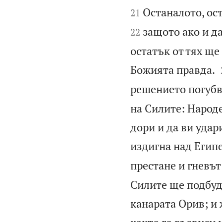
Останалото, ос
21
защото ако и да
22
остатък от тях ще
Божията правда.
решението погубв
на Силите: Народе
дори и да ви удар
издигна над Египе
престане и гневът
Силите ще подбуд
канарата Орив; и 