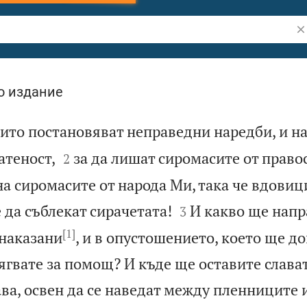
Тъ
о издание
оито постановяват неправедни наредби, и на


атеност,
за да лишат сиромасите от право
2
а сиромасите от народа Ми, така че вдовиц


е да съблекат сирачетата!
И какво ще напр
3
[1]
 наказани
, и в опустошението, което ще д
гвате за помощ? И къде ще оставите слават
ва, освен да се наведат между пленниците 