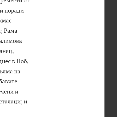
премести от
ши поради
ихмас
а; Рама
Галимова
анец,
днес в Ноб,
хълма на
бавите
ечени и
сталаци; и