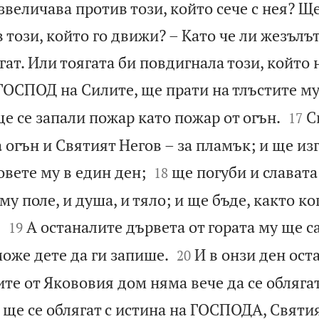
звеличава против този, който сече с нея? Ще
 този, който го движи? – Като че ли жезълъ
гат. Или тоягата би повдигнала този, който 
 ГОСПОД на Силите, ще прати на тлъстите м


ще се запали пожар като пожар от огън.
С
17
 огън и Святият Негов – за пламък; и ще из


овете му в един ден;
ще погуби и славата
18
му поле, и душа, и тяло; и ще бъде, както ко


.
А останалите дървета от гората му ще с
19


може дете да ги запише.
И в онзи ден ост
20
те от Якововия дом няма вече да се облягат
а ще се облягат с истина на ГОСПОДА, Святи