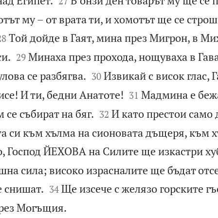
над Египет.
В онзи ден товарът му ще се 
27
тът му – от врата ти, и хомотът ще се стро


Той дойде в Гаят, мина през Мигрон, в М
28


и.
Минаха през прохода, нощуваха в Гав
29


улова се разбягва.
Извикай с висок глас, 
30


се! И ти, бедни Анатоте!
Мадмина е беж
31


 се събират на бяг.
И като престои само 
32
та си към хълма на сионовата дъщеря, към 
о, Господ ЙЕХОВА на Силите ще изкастри ху
шна сила; високо израсналите ще бъдат отс


е снишат.
Ще изсече с желязо горските гъ
34

рез Могъщия.