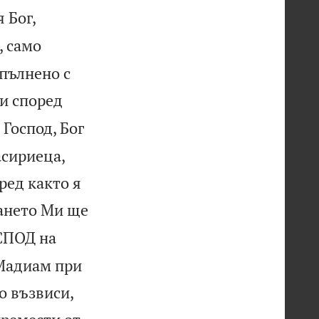


 Бог,
, само
епълнено с
ши според
 Господ, Бог
асириеца,
ред както я
ването Ми ще
СПОД на
 Мадиам при
о възвиси,