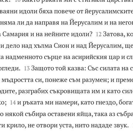
зваяни идоли бяха повече от йерусалимските
няма ли да направя на Йерусалим и на него


а Самария и на нейните идоли?
Затова, к
12
и дело над хълма Сион и над Йерусалим, ще
на надменното сърце на асирийския цар и с


огледи.
Защото той казва: Със силата на 
13
 мъдростта си, понеже съм разумен; и прем
дите, разграбих съкровищата им и като сил


о;
и ръката ми намери, като гнездо, бога
14
о някой събира оставени яйца, така аз събра
и крило, не отвори уста, нито нададе звук.