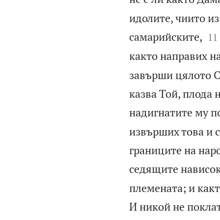
идолите, чиито и


самарийските,
11
както направих н
завърши цялото С
казва Той, плода 
надигнатите му п
извърших това и с
границите на наро
седящите нависок
племената; и какт
И никой не поклат