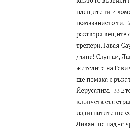
както го възвиси 
плещите ти и хомо
помазанието ти.
разтваря вещите с
трепери, Гавая Са
дъще! Слушай, Лаи
жителите на Гевим
ще помаха с ръка


Йерусалим.
Ет
33
клончета със стра
издигнатите ще с
Ливан ще падне ч