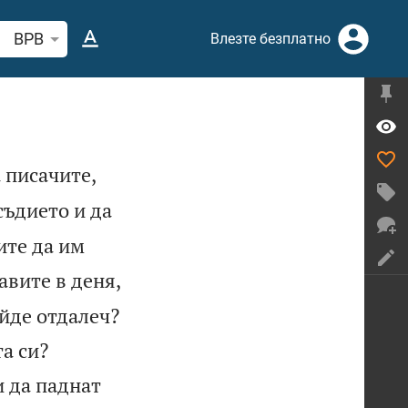
рсете стих или дума в Библията
BPB
Влезте безплатно
 писачите,
съдието и да
ите да им
авите в деня,
ойде отдалеч?


а си?
и да паднат