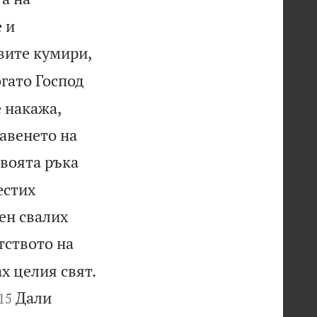
 и
вите кумири,
огато Господ
 накажа,
лавенето на
своята ръка
естих
ен свалих
тството на
х целия свят.


Дали
15