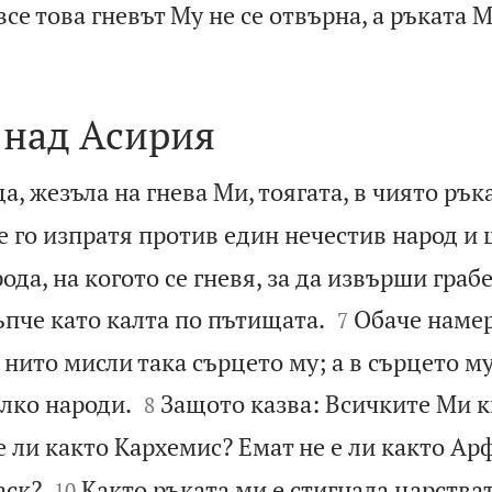
все това гневът Му не се отвърна, а ръката 
 над Асирия
а, жезъла на гнева Ми, тоягата, в чиято рък
 го изпратя против един нечестив народ и 
ода, на когото се гневя, за да извърши граб


тъпче като калта по пътищата.
Обаче намер
7
, нито мисли така сърцето му; а в сърцето му


лко народи.
Защото казва: Всичките Ми кн
8
е ли както Кархемис? Емат не е ли както А


аск?
Както ръката ми е стигнала царстват
10