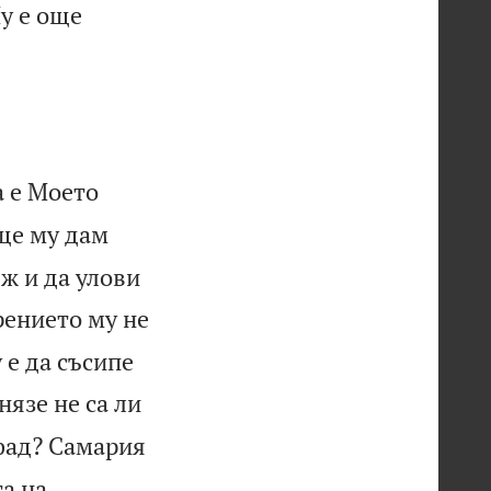
Му е още
а е Моето
ще му дам
еж и да улови
ението му не
 е да съсипе
язе не са ли
рфад? Самария
а на