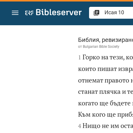
Преминете към съдържанието
Исая 10
Библия, ревизиран
от
Bulgarian Bible Society

Горко на тези, к
1
които пишат извр
отнемат правото н
станат плячка и т
когато ще бъдете
Към кого ще прибя
Нищо не им оста
4