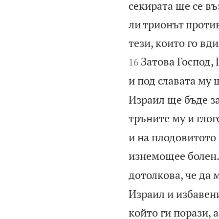
секирата ще се въ
ли трионът против
тези, които го вди
Затова Господ,
16
и под славата му 
Израил ще бъде за
тръните му и глог
и на плодовитото 
изнемощее болен
дотолкова, че да 
Израил и избавени
който ги порази, 