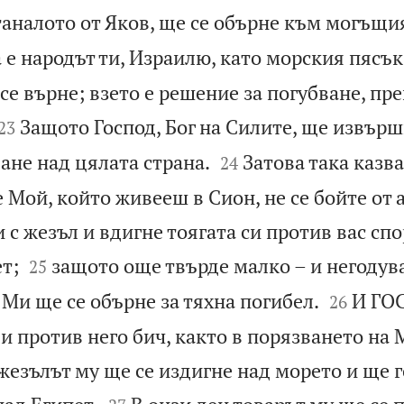
таналото от Яков, ще се обърне към могъщия
 е народът ти, Израилю, като морския пясък
 се върне; взето е решение за погубване, пр


Защото Господ, Бог на Силите, ще извър
23


ане над цялата страна.
Затова така казва
24
 Мой, който живееш в Сион, не се бойте от 
и с жезъл и вдигне тоягата си против вас спо


т;
защото още твърде малко – и негоду
25


 Ми ще се обърне за тяхна погибел.
И ГО
26
и против него бич, както в порязването на
жезълът му ще се издигне над морето и ще г

