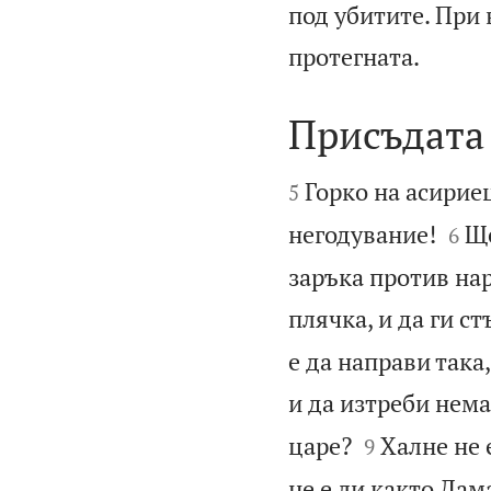
под убитите. При 

протегната.
Присъдата


Горко на асириец
5


негодувание!
Ще
6
заръка против нар
плячка, и да ги с
е да направи така
и да изтреби нема


царе?
Халне не 
9
не е ли както Дам