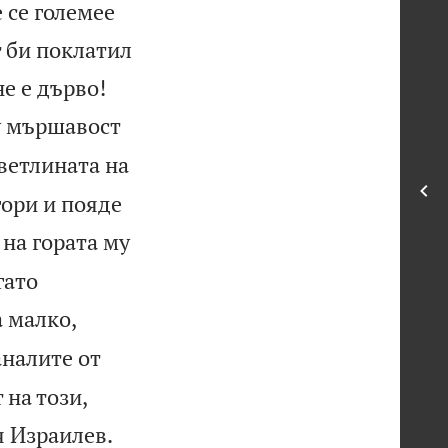
 се големее
т би поклатил


не е дърво!
у мършавост
ветлината на
гори и пояде
 на гората му
гато
а малко,
аналите от
 на този,


я Израилев.