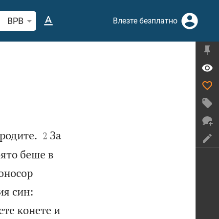
рсете стих или дума в Библията
BPB
Влезте безплатно


родите.
За
2
оято беше в
доносор


ия син:
ете конете и