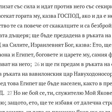
лизат със сила и идат против него със секир
секат гората му, казва ГОСПОД, ако и да е 
во те са повече от скакалците и са безброй
ата дъщеря; ще бъде предадена в ръката на
на Силите, Израилевият Бог, казва: Ето, ще
раона и Египет, боговете и царете му, самия 


ават на него;
и ще ги предам в ръката на 
26
в ръката на вавилонския цар Навуходоносор
след това Египет ще бъде населен, както в п


Д.
Но не бой се, ти, служителю Мой Якове
27
ю; защото, ето, ще те избавя от далечна стр
от земята, където са пленени; Яков ще се въ