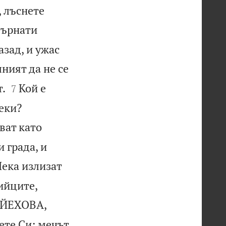
, лъснете
върнати
азад, и ужас
лният да не се


т.
Кой е
7


реки?
уват като
и града, и
Нека излизат
ийците,
а ЙЕХОВА,
ете Си; мечът