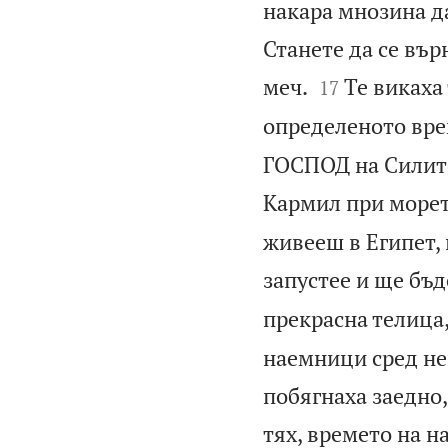
накара мнозина да
Станете да се вър


меч.
Те викаха
17
определеното вре
ГОСПОД на Силите
Кармил при морет
живееш в Египет,
запустее и ще бъд
прекрасна телица, 
наемници сред нег
побягнаха заедно,
тях, времето на н