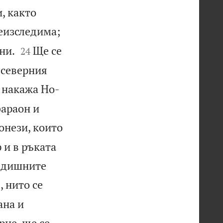
и, както
неизследима;


ни.
Ще се
24
 северния
 накажа Но-
фараон и
онези, които
 и в ръката
редишните
, нито се
ана и
рне, ще се