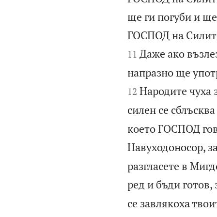
ще ги погуби и ще
ГОСПОД на Силите,
Даже ако възле
11
напразно ще упот
Народите чуха 
12
силен се сблъсква
което ГОСПОД гов
Навуходоносор, за
разгласете в Мигд
ред и бъди готов,
се завлякоха твои