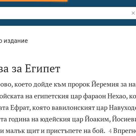
Тъ
о издание
а за Египет
во, което дойде към пророк Йеремия за на
ойската на египетския цар фараон Нехао, к
ата Ефрат, която вавилонският цар Навухо
ата година на юдейския цар Йоаким, Йосиев


и малък щит и пристъпете на бой.
Впрегн
4