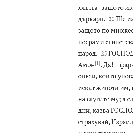
хлъзга; защото из


дървари.
Ще из
23
защото по множест
посрами египетск


народ.
ГОСПОД 
25
[1]
Амон
. Да! – фа
онези, които упов
искат живота им, 
на слугите му; а 
дни, казва ГОСПО
страхувай, Израил
потомството ти – 