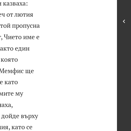
 казваха:
еч от лютия
 той пропусна
, Чието име е
както един
 която
о Мемфис ще
е като
мите му
наха,
м дойде върху
мия, като се