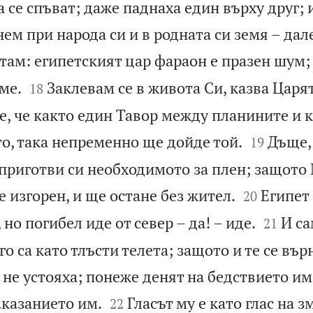
 се спъват; даже паднаха един върху друг; и
нем при народа си и в родната си земя – дал
 там: египетският цар фараон е празен шум;


ме.
Заклевам се в живота Си, казва Царят
18
, че както един Тавор между планините и 


о, така непременно ще дойде той.
Дъще,
19
 приготви си необходимото за плен; защот


е изгорен, и ще остане без жител.
Египет 
20


но погибел иде от север – да! – иде.
И са
21
о са като тлъсти телета; защото и те се вър
 не устояха; понеже денят на бедствието и


аказанието им.
Гласът му е като глас на з
22