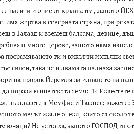
 се насити и опие от кръвта им; защото ЙЕ
 има жертва в северната страна, при рекат
зеш в Галаад и вземеш балсама, девице, дъщ
ребяваш много церове, защото няма изцелен
за посрамяването ти и викът ти изпълни све
 със силен, така че и двамата паднаха заедно
ори на пророк Йеремия за идването на вав


 да порази египетската земя:
Известете 
14
ол, възгласете в Мемфис и Тафнес; кажете: 
 защото мечът изяде онези, които са около те
те юнаци? Не устояха, защото ГОСПОД ги от