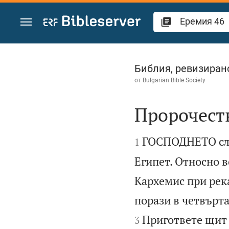
Преминете към съдържанието
Еремия 46
Библия, ревизиран
от
Bulgarian Bible Society
Пророчеств


ГОСПОДНЕТО сло
1
Египет. Относно в
Кархемис при рек
порази в четвърт
Пригответе щит 
3