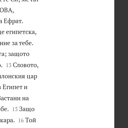
ХОВА,


а Ефрат.
е египетска,


ие за тебе.
та; защото


.
Словото,
13
илонския цар
в Египет и
Застани на


бе.
Защо
15


кара.
Той
16