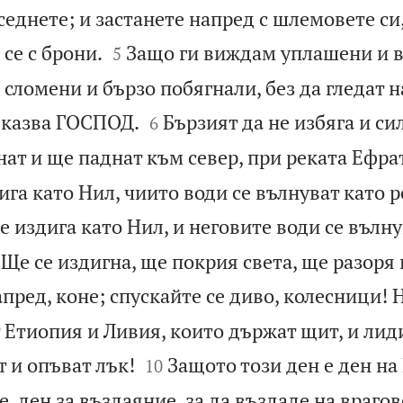
седнете; и застанете напред с шлемовете си


 се с брони.
Защо ги виждам уплашени и 
5
 сломени и бързо побягнали, без да гледат н


– казва ГОСПОД.
Бързият да не избяга и си
6
нат и ще паднат към север, при реката Ефра
дига като Нил, чиито води се вълнуват като 
се издига като Нил, и неговите води се вълн
 Ще се издигна, ще покрия света, ще разоря 
пред, коне; спускайте се диво, колесници! 
 Етиопия и Ливия, които държат щит, и лид


 и опъват лък!
Защото този ден е ден н
10
 ден за въздаяние, за да въздаде на врагов