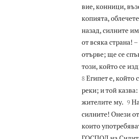
вие, конници, въз
копията, облечете
назад, силните им
от всяка страна! 
отърве; ще се спъ
този, който се из
Египет е, който 
8
реки; и той казва:


жителите му.
На
9
силните! Онези от
които употребяват
ГОСПОД на Силите,