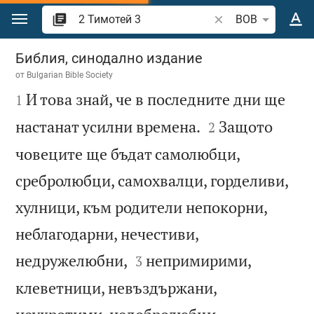
Преминете към съдържанието
Търсете стих или 
BOB
2 Тимотей 3
Библия, синодално издание
от
Bulgarian Bible Society

И това знай, че в последните дни ще
1


настанат усилни времена.
Защото
2
човеците ще бъдат самолюбци,
сребролюбци, самохвалци, горделиви,
хулници, към родители непокорни,
неблагодарни, нечестиви,


недружелюбни,
непримирими,
3
клеветници, невъздържани,

