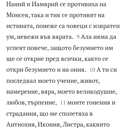
Ианий и Иамврий се противиха на
Моисея, така и тия се противят на
истината, понеже са човеци с извратен


ум, невежи във вярата.
Ала няма да
9
успеят повече, защото безумието им
ще се открие пред всички, както се


откри безумието и на ония.
А ти си
10
последвал моето учение, живот,
намерение, вяра, моето великодушие,


любов, търпение,
моите гонения и
11
страдания, що ме сполетяха в
Антиохия, Икония, Листра, каквито