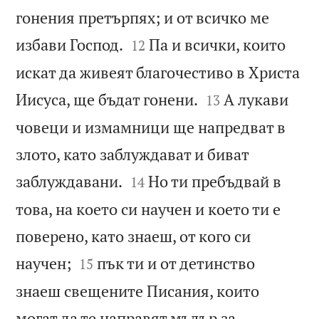
гонения претърпях; и от всичко ме


избави Господ.
Па и всички, които
12
искат да живеят благочестиво в Христа


Иисуса, ще бъдат гонени.
А лукави
13
човеци и измамници ще напредват в
злото, като заблуждават и биват


заблуждавани.
Но ти пребъдвай в
14
това, на което си научен и което ти е
поверено, като знаеш, от кого си


научен;
пък ти и от детинство
15
знаеш свещените Писания, които
могат да те направят мъдър за