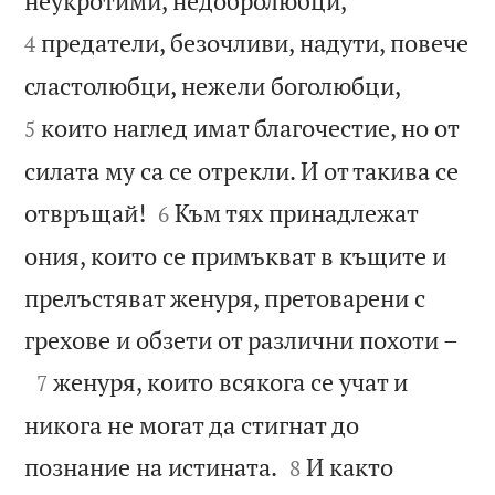
неукротими, недобролюбци,
предатели, безочливи, надути, повече
4


сластолюбци, нежели боголюбци,
които наглед имат благочестие, но от
5
силата му са се отрекли. И от такива се


отвръщай!
Към тях принадлежат
6
ония, които се примъкват в къщите и
прелъстяват женуря, претоварени с

грехове и обзети от различни похоти –

женуря, които всякога се учат и
7
никога не могат да стигнат до


познание на истината.
И както
8