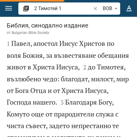
Преминете към съдържанието
Търсете стих или 
BOB
2 Тимотей 1
Библия, синодално издание
от
Bulgarian Bible Society

Павел, апостол Иисус Христов по
1
воля Божия, за възвестяване обещания


живот в Христа Иисуса,
до Тимотея,
2
възлюбено чедо: благодат, милост, мир
от Бога Отца и от Христа Иисуса,


Господа нашего.
Благодаря Богу,
3
Комуто още от прародители служа с
чиста съвест, задето непрестанно те