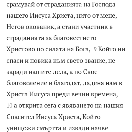
срамувай от страданията на Господа
нашего Иисуса Христа, нито от мене,
Негов окованик, а стани участник в
страданията за благовестието


Христово по силата на Бога,
Който ни
9
спаси и повика към свето звание, не
заради нашите дела, а по Свое
благоволение и благодат, дадена нам в


Христа Иисуса преди вечни времена,
а открита сега с явяването на нашия
10
Спасител Иисуса Христа, Който
унищожи смъртта и извади наяве