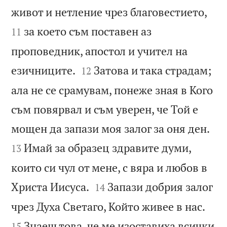


живот и нетление чрез благовестието,
за което съм поставен аз
11
проповедник, апостол и учител на


езичниците.
Затова и така страдам;
12
ала не се срамувам, понеже зная в Кого
съм повярвал и съм уверен, че Той е


мощен да запази моя залог за оня ден.
Имай за образец здравите думи,
13
които си чул от мене, с вяра и любов в


Христа Иисуса.
Запази добрия залог
14


чрез Духа Светаго, Който живее в нас.
Знаеш това, че ме изоставиха всички
15