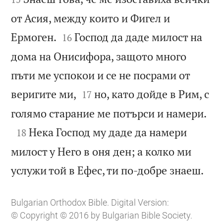
от Асия, между които и Фигел и


Ермоген.
Господ да даде милост на
16
дома на Онисифора, защото много
пъти ме успокои и се не посрами от


веригите ми,
но, като дойде в Рим, с
17

голямо старание ме потърси и намери.

Нека Господ му даде да намери
18
милост у Него в оня ден; а колко ми

услужи той в Ефес, ти по-добре знаеш.
Bulgarian Orthodox Bible. Digital Version:
© Copyright © 2016 by Bulgarian Bible Society.