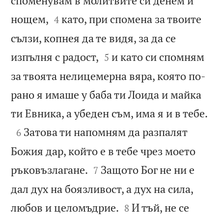
споменувам в молитвите си денем и


нощем,
като, при спомена за твоите
4
сълзи, копнея да те видя, за да се


изпълня с радост,
и като си спомням
5
за твоята нелицемерна вяра, която по-
рано я имаше у баба ти Лоида и майка

ти Евника, а убеден съм, има я и в тебе.

Затова ти напомням да разпалят
6
Божия дар, който е в тебе чрез моето


ръковъзлагане.
Защото Бог не ни е
7
дал дух на боязливост, а дух на сила,


любов и целомъдрие.
И тъй, не се
8