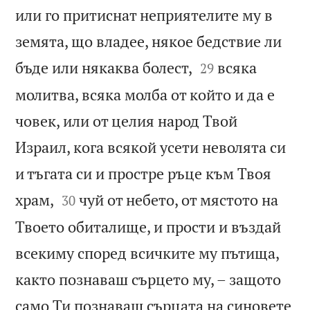
или го притиснат неприятелите му в
земята, що владее, някое бедствие ли


бъде или някаква болест,
всяка
29
молитва, всяка молба от който и да е
човек, или от целия народ Твой
Израил, кога всякой усети неволята си
и тъгата си и простре ръце към Твоя


храм,
чуй от небето, от мястото на
30
Твоето обиталище, и прости и въздай
всекиму според всичките му пътища,
както познаваш сърцето му, – защото
само Ти познаваш сърцата на синовете