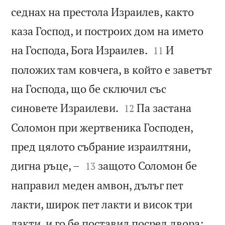
седнах на престола Израилев, както
каза Господ, и построих дом на името


на Господа, Бога Израилев.
И
11
положих там ковчега, в който е заветът
на Господа, що бе сключил със


синовете Израилеви.
Па застана
12
Соломон при жертвеника Господен,
пред цялото събрание израилтяни,


дигна ръце, –
защото Соломон бе
13
направил меден амвон, дълъг пет
лакти, широк пет лакти и висок три
лакти, и го бе поставил посред двора;