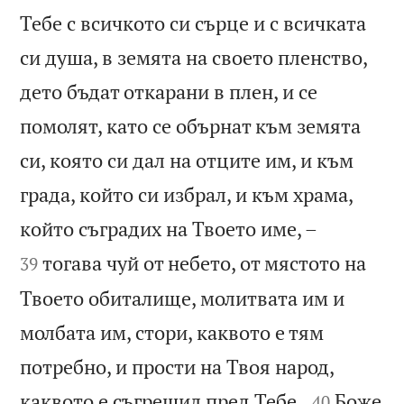
Тебе с всичкото си сърце и с всичката
си душа, в земята на своето пленство,
дето бъдат откарани в плен, и се
помолят, като се обърнат към земята
си, която си дал на отците им, и към
града, който си избрал, и към храма,


който съградих на Твоето име, –
тогава чуй от небето, от мястото на
39
Твоето обиталище, молитвата им и
молбата им, стори, каквото е тям
потребно, и прости на Твоя народ,


каквото е съгрешил пред Тебе.
Боже
40