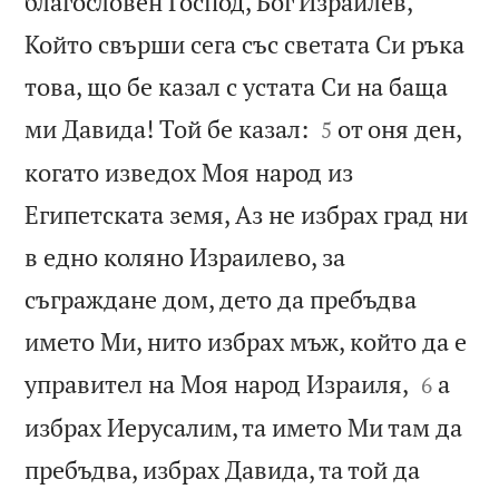
благословен Господ, Бог Израилев,
Който свърши сега със светата Си ръка
това, що бе казал с устата Си на баща


ми Давида! Той бе казал:
от оня ден,
5
когато изведох Моя народ из
Египетската земя, Аз не избрах град ни
в едно коляно Израилево, за
съграждане дом, дето да пребъдва
името Ми, нито избрах мъж, който да е


управител на Моя народ Израиля,
а
6
избрах Иерусалим, та името Ми там да
пребъдва, избрах Давида, та той да