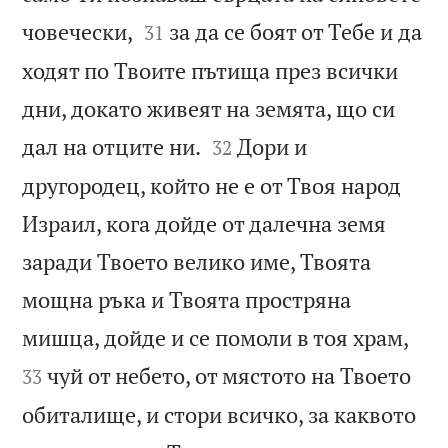


човечески,
за да се боят от Тебе и да
31
ходят по Твоите пътища през всички
дни, докато живеят на земята, що си


дал на отците ни.
Дори и
32
другородец, който не е от Твоя народ
Израил, кога дойде от далечна земя
заради Твоето велико име, Твоята
мощна ръка и Твоята простряна


мишца, дойде и се помоли в тоя храм,
чуй от небето, от мястото на Твоето
33
обиталище, и стори всичко, за каквото