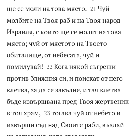


ще се моли на това място.
Чуй
21
молбите на Твоя раб и на Твоя народ
Израиля, с които ще се молят на това
място; чуй от мястото на Твоето
обиталище, от небесата, чуй и


помилувай!
Кога някой съгреши
22
против ближния си, и поискат от него
клетва, за да се закълне, и тая клетва
бъде извършвана пред Твоя жертвеник


в тоя храм,
тогава чуй от небето и
23
извърши съд над Своите раби, въздай