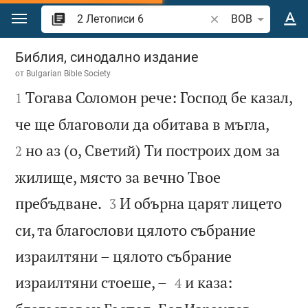
Преминете към съдържанието
Търсете стих или 
BOB
2 Летописи 6
Библия, синодално издание
от
Bulgarian Bible Society

Тогава Соломон рече: Господ бе казал,
1


че ще благоволи да обитава в мъгла,
но аз (о, Светий) Ти построих дом за
2
жилище, място за вечно Твое


пребъдване.
И обърна царят лицето
3
си, та благослови цялото събрание
израилтяни – цялото събрание


израилтяни стоеше, –
и каза:
4