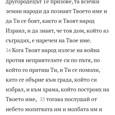
другородецът Те призове, та всички
земни народи да познаят Твоето име и
да Ти се боят, както и Твоят народ
Израил, и да знаят, че тоя дом, който аз


съградих, е наречен на Твое име.
Кога Твоят народ излезе на война
34
против неприятелите си по пътя, по
който го пратиш Ти, и Ти се помоли,
като се обърне към града, който си
избрал, и към храма, който построих на


Твоето име,
тогава послушай от
35
небето молитвата им и молбата им и