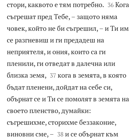


стори, каквото е тям потребно.
Кога
36
съгрешат пред Тебе, – защото няма
човек, който не би съгрешил, – и Ти им
се разгневиш и ги предадеш на
неприятеля, и ония, които са ги
пленили, ги отведат в далечна или


близка земя,
кога в земята, в която
37
бъдат пленени, дойдат на себе си,
обърнат се и Ти се помолят в земята на
своето пленство, думайки:
съгрешихме, сторихме беззаконие,


виновни сме, –
и се обърнат към
38