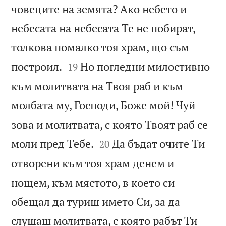
човеците на земята? Ако небето и
небесата на небесата Те не побират,
толкова помалко тоя храм, що съм


построил.
Но погледни милостивно
19
към молитвата на Твоя раб и към
молбата му, Господи, Боже мой! Чуй
зова и молитвата, с която Твоят раб се


моли пред Тебе.
Да бъдат очите Ти
20
отворени към тоя храм денем и
нощем, към мястото, в което си
обещал да туриш името Си, за да
слушаш молитвата, с която рабът Ти