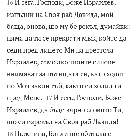
И сега, Господи, Боже Израилев,
16
изпълни на Своя раб Давида, мой
баща, онова, що му бе рекъл, думайки:
няма да ти се прекрати мъж, който да
седи пред лицето Ми на престола
Израилев, само ако твоите синове
внимават за пътищата си, като ходят
по Моя закон тъй, както си ходил ти


пред Мене.
И сега, Господи, Боже
17
Израилев, да бъде вярно словото Ти,


що си изрекъл на Своя раб Давида!
Наистина, Бог ли ще обитава с
18