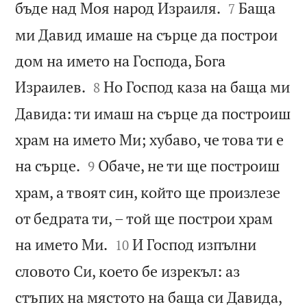


бъде над Моя народ Израиля.
Баща
7
ми Давид имаше на сърце да построи
дом на името на Господа, Бога


Израилев.
Но Господ каза на баща ми
8
Давида: ти имаш на сърце да построиш
храм на името Ми; хубаво, че това ти е


на сърце.
Обаче, не ти ще построиш
9
храм, а твоят син, който ще произлезе
от бедрата ти, – той ще построи храм


на името Ми.
И Господ изпълни
10
словото Си, което бе изрекъл: аз
стъпих на мястото на баща си Давида,