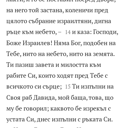
на него той застана, коленичи пред
цялото събрание израилтяни, дигна


ръце към небето, –
и каза: Господи,
14
Боже Израилев! Няма Бог, подобен на
Тебе, нито на небето, нито на земята.
Ти пазиш завета и милостта към
рабите Си, които ходят пред Тебе с


всичкото си сърце;
Ти изпълни на
15
Своя раб Давида, мой баща, това, що
му бе говорил; каквото бе изрекъл с


устата Си, днес изпълни с ръката Си.