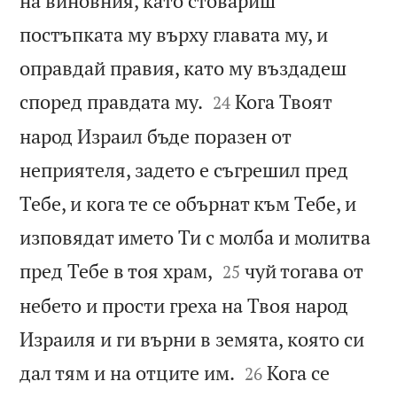
на виновния, като стовариш
постъпката му върху главата му, и
оправдай правия, като му въздадеш


според правдата му.
Кога Твоят
24
народ Израил бъде поразен от
неприятеля, задето е съгрешил пред
Тебе, и кога те се обърнат към Тебе, и
изповядат името Ти с молба и молитва


пред Тебе в тоя храм,
чуй тогава от
25
небето и прости греха на Твоя народ
Израиля и ги върни в земята, която си


дал тям и на отците им.
Кога се
26