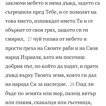
заключи небето и няма дъжд, задето са
съгрешили пред Тебе, и се помолят на
това място, изповядат името Ти и се
обърнат от своя грях, защото си ги


смирил,
чуй тогава от небето и
27
прости греха на Своите раби и на Своя
народ Израиля, като им посочиш
добрия път, по който да ходят, и прати
дъжд върху Твоята земя, която си дал


на народа Си за наследие.
Глад ли
28
бъде по земята или мор, палещ вятър
или главня, скакалци или гъсеници,