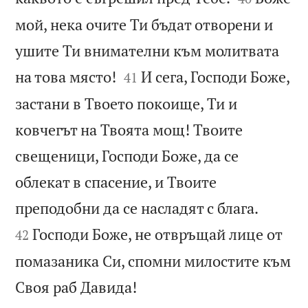
мой, нека очите Ти бъдат отворени и
ушите Ти внимателни към молитвата


на това място!
И сега, Господи Боже,
41
застани в Твоето покоище, Ти и
ковчегът на Твоята мощ! Твоите
свещеници, Господи Боже, да се
облекат в спасение, и Твоите


преподобни да се насладят с блага.
Господи Боже, не отвръщай лице от
42
помазаника Си, спомни милостите към

Своя раб Давида!