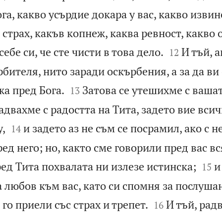
га, какво усърдие докара у вас, какво извин
 страх, какъв копнеж, каква ревност, какво


ебе си, че сте чисти в това дело.
И тъй, а
12
рбителя, нито заради оскърбения, а за да ви


жа пред Бога.
Затова се утешихме с вашат
13
адвахме с радостта на Тита, задето вие всич


,
и задето аз не съм се посрамил, ако с 
14
ред него; но, както сме говорили пред вас в


ред Тита похвалата ни излезе истинска;
и
15
 любов към вас, като си спомня за послуша


 го приели със страх и трепет.
И тъй, радв
16