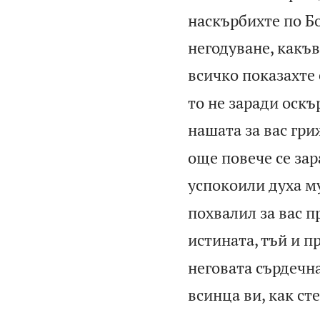
наскърбихте по Бо
негодуване, какъв
всичко показахте с
то не заради оскъ
нашата за вас гри
още повече се зар
успокоили духа му
похвалил за вас п
истината, тъй и п
неговата сърдечна
всинца ви, как сте