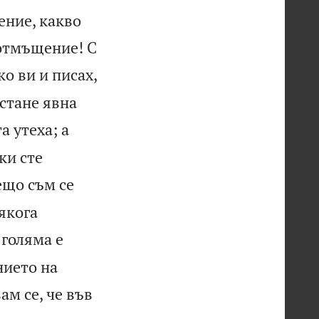
ение, какво
 отмъщение! С
ко ви и писах,
 стане явна
а утеха; а
ки сте
нещо съм се
сякога
 голяма е
нието на
ам се, че във