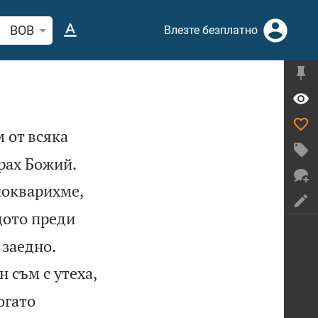
рсете стих или дума в Библията
BOB
Влезте безплатно
 от всяка


трах Божий.
покварихме,
щото преди


 заедно.
 съм с утеха,
огато