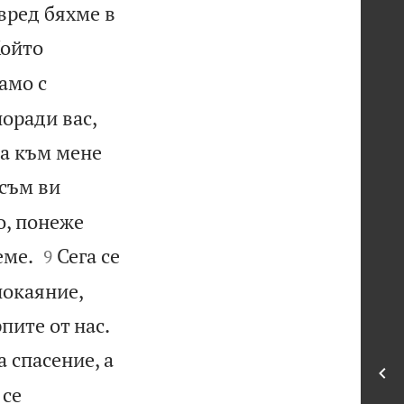
вред бяхме в
Който
само с
поради вас,
та към мене
 съм ви
о, понеже


еме.
Сега се
9
покаяние,


пите от нас.
 спасение, а
 се