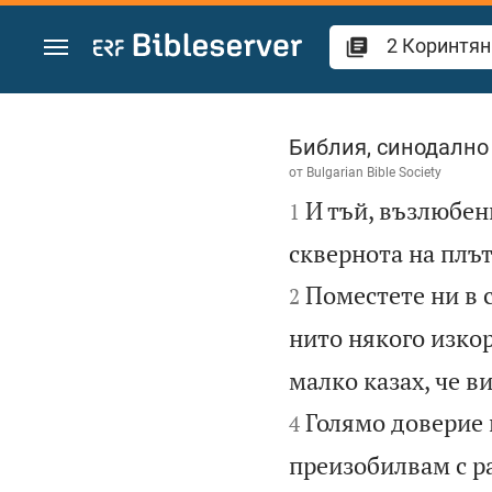
Преминете към съдържанието
2 Коринтяни 7
Библия, синодално
от
Bulgarian Bible Society

И тъй, възлюбен
1
сквернота на плът
Поместете ни в 
2
нито някого изко
малко казах, че в
Голямо доверие и
4
преизобилвам с р