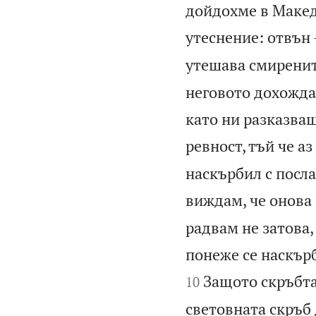
дойдохме в Макед
утеснение: отвън 
утешава смиренит
неговото дохождане
като ни разказваш
ревност, тъй че аз
наскърбил с посла
виждам, че онова 
радвам не затова,
понеже се наскърб
Защото скръбта
10
световната скръб