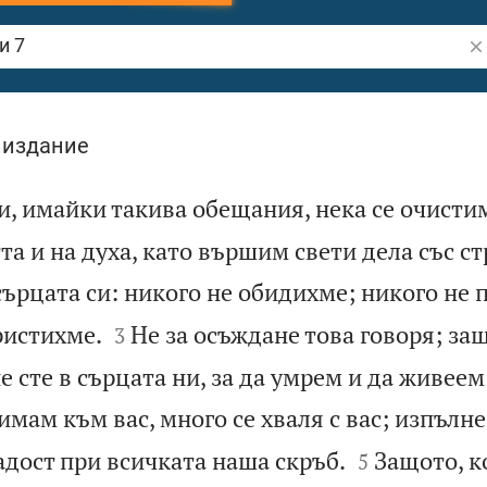
Тъ
 издание
и, имайки такива обещания, нека се очистим
та и на духа, като вършим свети дела със с
сърцата си: никого не обидихме; никого не 


ристихме.
Не за осъждане това говоря; за
3
ие сте в сърцата ни, за да умрем и да живеем
мам към вас, много се хваля с вас; изпълнен


адост при всичката наша скръб.
Защото, к
5