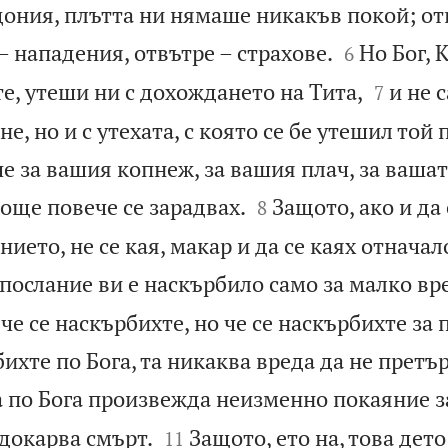
ония, плътта ни нямаше никакъв покой; от


– нападения, отвътре – страхове.
Но Бог, 
6


е, утеши ни с дохождането на Тита,
и не 
7
, но и с утехата, с която се бе утешил той 
е за вашия копнеж, за вашия плач, за ваша


 още повече се зарадвах.
Защото, ако и да
8
нието, не се кая, макар и да се каях отначал
послание ви е наскърбило само за малко вр
 че се наскърбихте, но че се наскърбихте за 
ихте по Бога, та никаква вреда да не претър
 по Бога произвежда неизменно покаяние за


 докарва смърт.
Защото, ето на, това дето
11