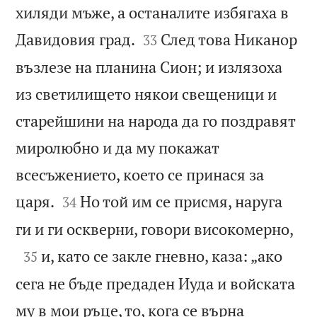
хиляди мъже, а останалите избягаха в


Давидовия град.
След това Никанор
33
възлезе на планина Сион; и излязоха
из светилището някои свещеници и
старейшини на народа да го поздравят
миролюбно и да му покажат
всесъжението, което се принася за


царя.
Но той им се присмя, наруга
34

ги и ги оскверни, говори високомерно,

и, като се закле гневно, каза: „ако
35
сега не бъде предаден Иуда и войската
му в мои ръце, то, кога се върна