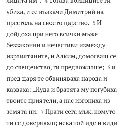
лицата им“.
Тогава войниците ги
4
убиха, и се възкачи Димитрий на


престола на своето царство.
И
5
дойдоха при него всички мъже
беззаконни и нечестиви измежду
израилтяните, и Алким, домогващ се


до свещенство, ги предвождаше;
и
6
пред царя те обвиняваха народа и
казваха: „Иуда и братята му погубиха
твоите приятели, а нас изгониха из


земята ни.
Прати сега мъж, комуто
7
ти се доверяваш; нека той иде и види