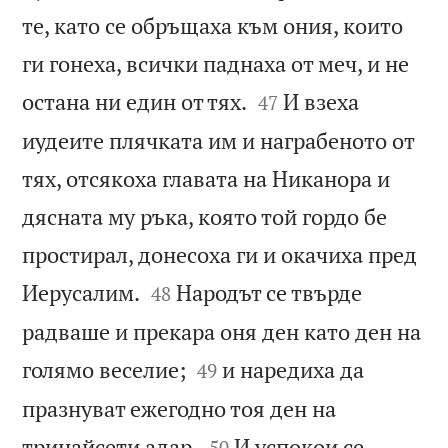
те, като се обръщаха към ония, които
ги гонеха, всички паднаха от меч, и не


остана ни един от тях.
И взеха
47
иудеите плячката им и награбеното от
тях, отсякоха главата на Никанора и
дясната му ръка, която той гордо бе
простирал, донесоха ги и окачиха пред


Иерусалим.
Народът се твърде
48
радваше и прекара оня ден като ден на


голямо веселие;
и наредиха да
49
празнуват ежегодно тоя ден на


тринайсети адар.
И успокои се
50