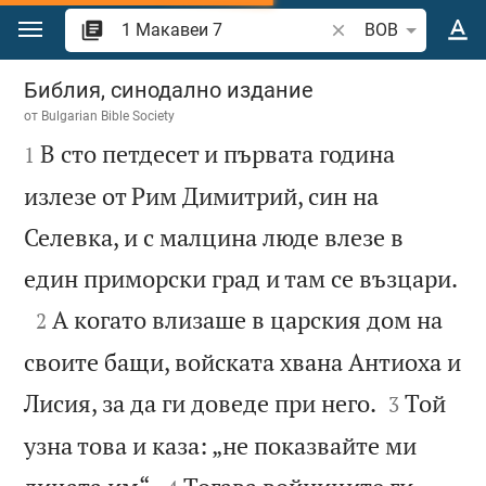
Преминете към съдържанието
Търсете стих или 
BOB
1 Макавеи 7
Библия, синодално издание
от
Bulgarian Bible Society

В сто петдесет и първата година
1
излезе от Рим Димитрий, син на
Селевка, и с малцина люде влезе в

един приморски град и там се възцари.

А когато влизаше в царския дом на
2
своите бащи, войската хвана Антиоха и


Лисия, за да ги доведе при него.
Той
3
узна това и каза: „не показвайте ми

