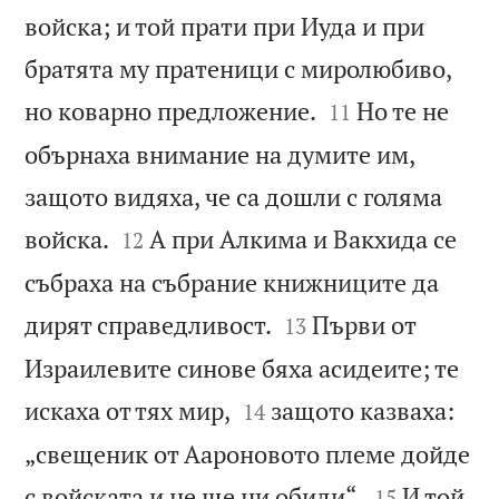
войска; и той прати при Иуда и при
братята му пратеници с миролюбиво,


но коварно предложение.
Но те не
11
обърнаха внимание на думите им,
защото видяха, че са дошли с голяма


войска.
А при Алкима и Вакхида се
12
събраха на събрание книжниците да


дирят справедливост.
Първи от
13
Израилевите синове бяха асидеите; те


искаха от тях мир,
защото казваха:
14
„свещеник от Аароновото племе дойде


с войската и не ще ни обиди“.
И той
15