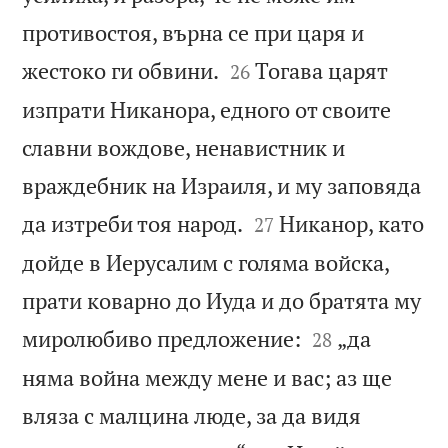
противостоя, върна се при царя и


жестоко ги обвини.
Тогава царят
26
изпрати Никанора, едного от своите
славни вождове, ненавистник и
враждебник на Израиля, и му заповяда


да изтреби тоя народ.
Никанор, като
27
дойде в Иерусалим с голяма войска,
прати коварно до Иуда и до братята му


миролюбиво предложение:
„да
28
няма война между мене и вас; аз ще
вляза с малцина люде, за да видя