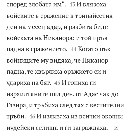


според злобата им“.
И влязоха
43
войските в сражение в тринайсетия
ден на месец адар, и разбита биде
войската на Никанора; и той пръв


падна в сражението.
Когато пък
44
войниците му видяха, че Никанор
падна, те хвърлиха оръжието си и


удариха на бяг.
И гониха ги
45
израилтяните цял ден, от Адас чак до
Газира, и тръбиха след тях с вестителни


тръби.
И излизаха из всички околни
46
иудейски селища и ги заграждаха, – и