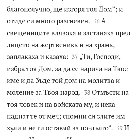
благополучно, ще изгоря тоя Дом“; и


отиде си много разгневен.
А
36
свещениците влязоха и застанаха пред
лицето на жертвеника и на храма,


заплакаха и казаха:
„Ти, Господи,
37
избра тоя Дом, за да се нарича на Твое
име и да бъде той дом на молитва и


моление за Твоя народ.
Отмъсти на
38
тоя човек и на войската му, и нека
паднат те от меч; спомни си злите им


хули и не ги оставяй за по-дълго“.
И
39