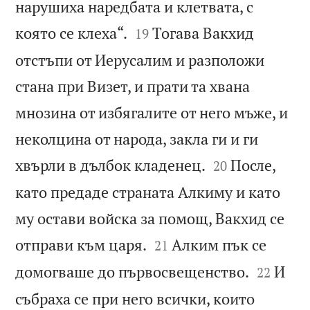
нарушиха наредбата и клетвата, с


която се клеха“.
Тогава Вакхид
19
отстъпи от Иерусалим и разположи
стана при Визет, и прати та хвана
мнозина от избягалите от него мъже, и
неколцина от народа, закла ги и ги


хвърли в дълбок кладенец.
После,
20
като предаде страната Алкиму и като
му остави войска за помощ, Вакхид се


отправи към царя.
Алким пък се
21


домогваше до първосвещенство.
И
22
събраха се при него всички, които