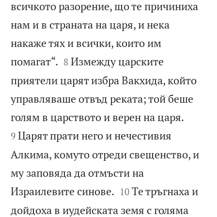
всичкото разорение, що те причиниха
нам и в страната на царя, и нека
накаже тях и всички, които им


помагат“.
Измежду царските
8
приятели царят избра Вакхида, който
управляваше отвъд реката; той беше


голям в царството и верен на царя.
Царят прати него и нечестивия
9
Алкима, комуто отреди свещенство, и
му заповяда да отмъсти на


Израилевите синове.
Те тръгнаха и
10
дойдоха в иудейската земя с голяма