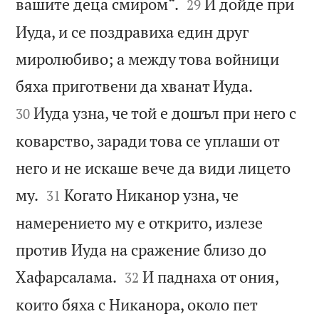


вашите деца смиром“.
И дойде при
29
Иуда, и се поздравиха един друг
миролюбиво; а между това войници


бяха приготвени да хванат Иуда.
Иуда узна, че той е дошъл при него с
30
коварство, заради това се уплаши от
него и не искаше вече да види лицето


му.
Когато Никанор узна, че
31
намерението му е открито, излезе
против Иуда на сражение близо до


Хафарсалама.
И паднаха от ония,
32
които бяха с Никанора, около пет