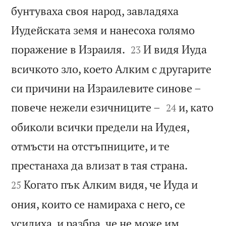
бунтуваха своя народ, завладяха
Иудейската земя и нанесоха голямо


поражение в Израиля.
И видя Иуда
23
всичкото зло, което Алким с другарите
си причини на Израилевите синове –


повече нежели езичниците –
и, като
24
обиколи всички предели на Иудея,
отмъсти на отстъпниците, и те


престанаха да влизат в тая страна.
Когато пък Алким видя, че Иуда и
25
ония, които се намираха с него, се
усилиха, и разбра, че не може им