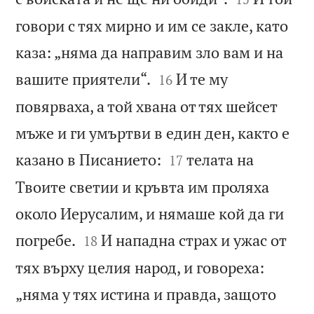
говори с тях мирно и им се закле, като
каза: „няма да направим зло вам и на


вашите приятели“.
И те му
16
повярваха, а той хвана от тях шейсет
мъже и ги умъртви в един ден, както е


казано в Писанието:
телата на
17
Твоите светии и кръвта им проляха
около Иерусалим, и нямаше кой да ги


погребе.
И нападна страх и ужас от
18
тях върху целия народ, и говореха:
„няма у тях истина и правда, защото