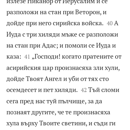
излезе Никанор от Иерусалим и се
разположи на стан при Веторон, и


дойде при него сирийска войска.
А
40
Иуда с три хиляди мъже се разположи
на стан при Адас; и помоли се Иуда и


каза:
„Господи! когато пратените от
41
асирийския цар произнасяха зли хули,
дойде Твоят Ангел и уби от тях сто


осемдесет и пет хиляди.
Тъй сломи
42
сега пред нас туй пълчище, за да
познаят другите, че те произнасяха
хула върху Твоите светини, и съди ги