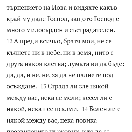
търпението на Иова и видяхте какъв
край му даде Господ, защото Господ е


много милосърден и състрадателен.
А преди всичко, братя мои, не се
12
кълнете ни в небе, ни в земя, нито с
друга някоя клетва; думата ви да бъде:
да, да, и не, не, за да не паднете под


осъждане.
Страда ли зле някой
13
между вас, нека се моли; весел ли е


някой, нека пее псалми.
Болен ли е
14
някой между вас, нека повика
презвитерите църковни, и те да се