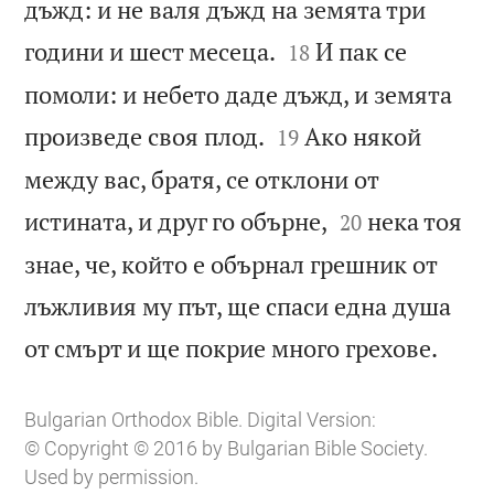
дъжд: и не валя дъжд на земята три


години и шест месеца.
И пак се
18
помоли: и небето даде дъжд, и земята


произведе своя плод.
Ако някой
19
между вас, братя, се отклони от


истината, и друг го обърне,
нека тоя
20
знае, че, който е обърнал грешник от
лъжливия му път, ще спаси една душа

от смърт и ще покрие много грехове.
Bulgarian Orthodox Bible. Digital Version:
© Copyright © 2016 by Bulgarian Bible Society.
Used by permission.