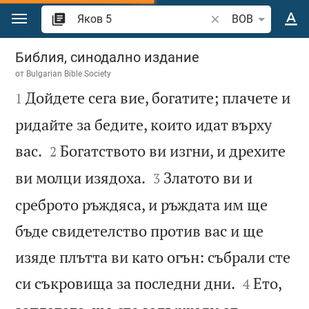
Преминете към съдържанието
Търсете стих или 
BOB
Яков 5
Библия, синодално издание
от
Bulgarian Bible Society

Дойдете сега вие, богатите; плачете и
1
ридайте за бедите, които идат върху


вас.
Богатството ви изгни, и дрехите
2


ви молци изядоха.
Златото ви и
3
среброто ръждяса, и ръждата им ще
бъде свидетелство против вас и ще
изяде плътта ви като огън: събрали сте


си съкровища за последни дни.
Ето,
4