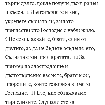
търпи дълго, докле получи дъжд ранен


и късен.
Дълготърпете и вие,
8
укрепете сърцата си, защото


пришествието Господне е наближило.
Не се оплаквайте, братя, един от
9
другиго, за да не бъдете осъдени: ето,


Съдията стои пред вратата.
За
10
пример на злострадание и
дълготърпение вземете, братя мои,
пророците, които говориха в името


Господне.
Ето, ние облажаваме
11
търпеливите. Слушали сте за