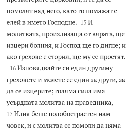
помолят над него, като го помажат с


елей в името Господне.
И
15
молитвата, произлизаща от вярата, ще
изцери болния, и Господ ще го дигне; и

ако грехове е сторил, ще му се простят.

Изповядвайте си един другиму
16
греховете и молете се един за други, за
да се изцерите; голяма сила има


усърдната молитва на праведника,
Илия беше подобострастен нам
17
човек, и с молитва се помоли да няма