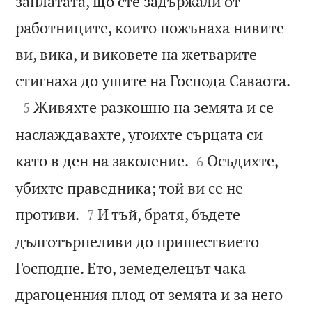
заплатата, що сте задържали от
работниците, които пожънаха нивите
ви, вика, и виковете на жетварите

стигнаха до ушите на Господа Саваота.

Живяхте разкошно на земята и се
5
наслаждавахте, угоихте сърцата си


като в ден на заколение.
Осъдихте,
6
убихте праведника; той ви се не


противи.
И тъй, братя, бъдете
7
дълготърпеливи до пришествието
Господне. Ето, земеделецът чака
драгоценния плод от земята и за него