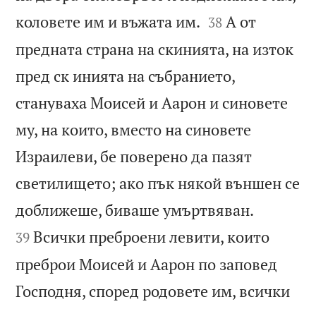


коловете им и въжата им.
А от
38
предната страна на скинията, на изток
пред ск инията на събранието,
стануваха Моисей и Аарон и синовете
му, на които, вместо на синовете
Израилеви, бе поверено да пазят
светилището; ако пък някой външен се


доближеше, биваше умъртвяван.
Всички преброени левити, които
39
преброи Моисей и Аарон по заповед
Господня, според родовете им, всички