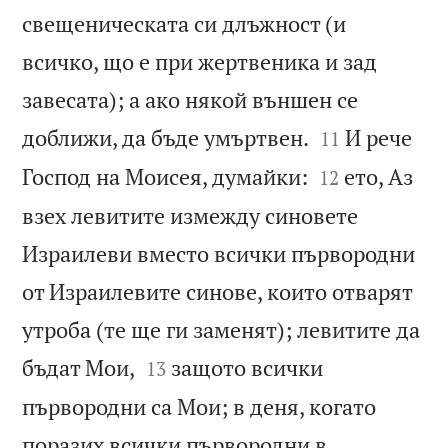
свещеническата си длъжност (и
всичко, що е при жертвеника и зад
завесата); а ако някой външен се


доближи, да бъде умъртвен.
И рече
11


Господ на Моисея, думайки:
ето, Аз
12
взех левитите измежду синовете
Израилеви вместо всички първородни
от Израилевите синове, които отварят
утроба (те ще ги заменят); левитите да


бъдат Мои,
защото всички
13
първородни са Мои; в деня, когато
поразих всички първородни в