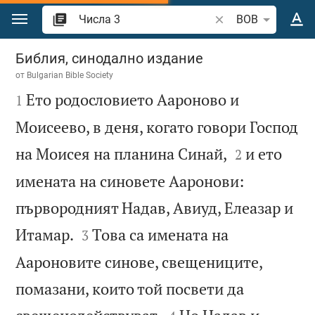
Преминете към съдържанието
Търсете стих или 
BOB
Числа 3
Библия, синодално издание
от
Bulgarian Bible Society

Ето родословието Аароново и
1
Моисеево, в деня, когато говори Господ


на Моисея на планина Синай,
и ето
2
имената на синовете Ааронови:
първородният Надав, Авиуд, Елеазар и


Итамар.
Това са имената на
3
Аароновите синове, свещениците,
помазани, които той посвети да

