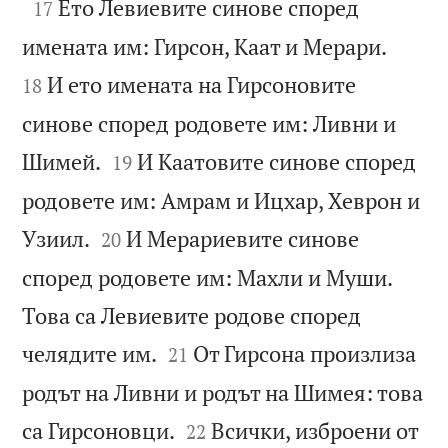

Ето Левиевите синове според
17


имената им: Гирсон, Каат и Мерари.
И ето имената на Гирсоновите
18
синове според родовете им: Ливни и


Шимей.
И Каатовите синове според
19
родовете им: Амрам и Ицхар, Хеврон и


Узиил.
И Мерариевите синове
20
според родовете им: Махли и Муши.
Това са Левиевите родове според


челядите им.
От Гирсона произлиза
21
родът на Ливни и родът на Шимея: това


са Гирсоновци.
Всички, изброени от
22