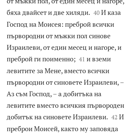
от мъжки пол, от един месец и нагоре,


бяха двайсет и две хиляди.
И каза
40
Господ на Моисея: преброй всички
първородни от мъжки пол синове
Израилеви, от един месец и нагоре, и


преброй ги поименно;
и вземи
41
левитите за Мене, вместо всички
първородни от синовете Израилеви, –
Аз съм Господ, – а добитъка на
левитите вместо всичкия първороден


добитък на синовете Израилеви.
И
42
преброи Моисей, както му заповяда