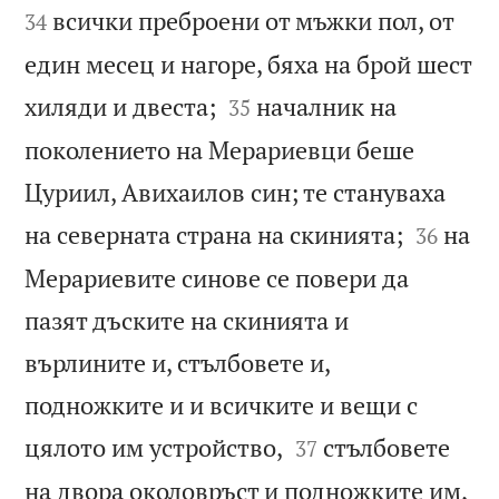
всички преброени от мъжки пол, от
34
един месец и нагоре, бяха на брой шест


хиляди и двеста;
началник на
35
поколението на Мерариевци беше
Цуриил, Авихаилов син; те стануваха


на северната страна на скинията;
на
36
Мерариевите синове се повери да
пазят дъските на скинията и
върлините и, стълбовете и,
подножките и и всичките и вещи с


цялото им устройство,
стълбовете
37
на двора околовръст и подножките им,