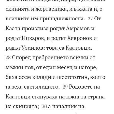
скинията и жертвеника, и въжата и, с


всичките им принадлежности.
От
27
Каата произлиза родът Амрамов и
родът Ицхаров, и родът Хевронов и


родът Узиилов: това са Каатовци.
Според преброението всички от
28
мъжки пол, от един месец и нагоре,
бяха осем хиляди и шестстотин, които


пазеха светилището.
Родовете на
29
Каатовци стануваха на южната страна


на скинията;
а началник на
30