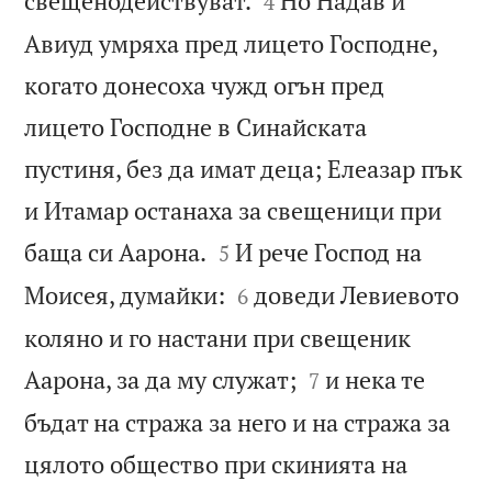
свещенодействуват.
Но Надав и
4
Авиуд умряха пред лицето Господне,
когато донесоха чужд огън пред
лицето Господне в Синайската
пустиня, без да имат деца; Елеазар пък
и Итамар останаха за свещеници при


баща си Аарона.
И рече Господ на
5


Моисея, думайки:
доведи Левиевото
6
коляно и го настани при свещеник


Аарона, за да му служат;
и нека те
7
бъдат на стража за него и на стража за
цялото общество при скинията на