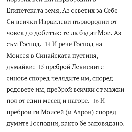
Египетската земя, Аз осветих за Себе
Си всички Израилеви първородни от
човек до добитък: те да бъдат Мои. Аз


съм Господ.
И рече Господ на
14
Моисея в Синайската пустиня,


думайки:
преброй Левиевите
15
синове според челядите им, според
родовете им, преброй всички от мъжки


пол от един месец и нагоре.
И
16
преброи ги Моисей (и Аарон) според

думите Господни, както бе заповядано.