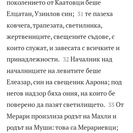
поколението от Каатовци беше


Елцатан, Узиилов син;
те пазеха
31
ковчега, трапезата, светилника,
жертвениците, свещените съдове, с
които служат, и завесата с всичките и


принадлежности.
Началник над
32
началниците на левитите беше
Елеазар, син на свещеник Аарона; под
негов надзор бяха ония, на които бе


поверено да пазят светилището.
От
33
Мерари произлиза родът на Махли и


родът на Муши: това са Мерариевци;