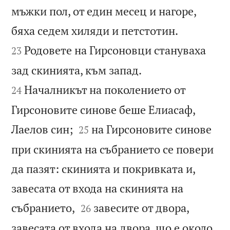
мъжки пол, от един месец и нагоре,


бяха седем хиляди и петстотин.
Родовете на Гирсоновци стануваха
23


зад скинията, към запад.
Началникът на поколението от
24
Гирсоновите синове беше Елиасаф,


Лаелов син;
на Гирсоновите синове
25
при скинията на събранието се повери
да пазят: скинията и покривката и,
завесата от входа на скинията на


събранието,
завесите от двора,
26
завесата от входа на двора, що е около