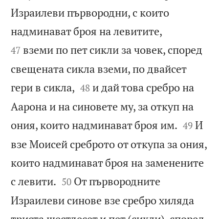
Израилеви първородни, с които


надминават броя на левитите,
вземи по пет сикли за човек, според
47
свещената сикла вземи, по двайсет


гери в сикла,
и дай това сребро на
48
Аарона и на синовете му, за откуп на


ония, които надминават броя им.
И
49
взе Моисей среброто от откупа за ония,
които надминават броя на заменените


с левити.
От първородните
50
Израилеви синове взе сребро хиляда
триста шестдесет и пет (сикли), според