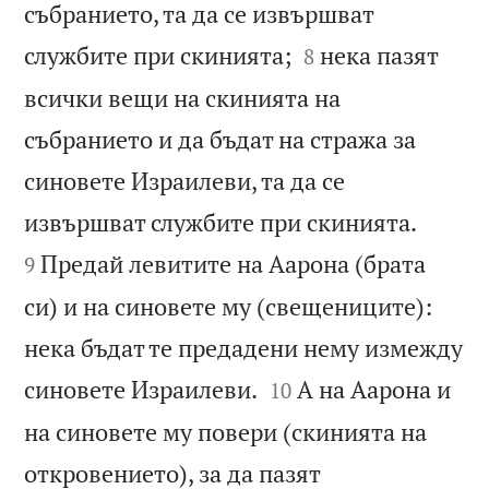
събранието, та да се извършват


службите при скинията;
нека пазят
8
всички вещи на скинията на
събранието и да бъдат на стража за
синовете Израилеви, та да се


извършват службите при скинията.
Предай левитите на Аарона (брата
9
си) и на синовете му (свещениците):
нека бъдат те предадени нему измежду


синовете Израилеви.
А на Аарона и
10
на синовете му повери (скинията на
откровението), за да пазят