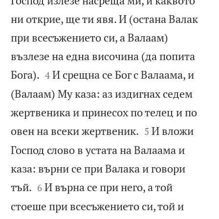
Господ излезе насреща ми, и каквото
ни открие, ще ти явя. И (остана Валак
при всесъжението си, а Валаам)
възлезе на една височина (да попита


Бога).
И срещна се Бог с Валаама, и
4
(Валаам) Му каза: аз издигнах седем
жертвеника и принесох по телец и по


овен на всеки жертвеник.
И вложи
5
Господ слово в устата на Валаама и
каза: върни се при Валака и говори


тъй.
И върна се при него, а той
6
стоеше при всесъжението си, той и