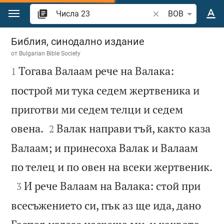
Преминете към съдържанието
Търсете стих или 
BOB
Числа 23
Библия, синодално издание
от
Bulgarian Bible Society

Тогава Валаам рече на Валака:
1
построй ми тука седем жертвеника и
приготви ми седем телци и седем


овена.
Валак направи тъй, както каза
2
Валаам; и принесоха Валак и Валаам

по телец и по овен на всеки жертвеник.

И рече Валаам на Валака: стой при
3
всесъжението си, пък аз ще ида, дано