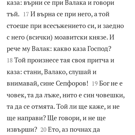
каза: върни се при Валака и говори


тъй.
И върна се при него, а той
17
стоеше при всесъжението си, и заедно
с него (всички) моавитски князе. И


рече му Валак: какво каза Господ?
Той произнесе тая своя притча и
18
каза: стани, Валако, слушай и


внимавай, сине Сепфоров!
Бог не е
19
човек, та да лъже, нито е син човешки,
та да се отмята. Той ли ще каже, и не
ще направи? Ще говори, и не ще


извърши?
Ето, аз почнах да
20