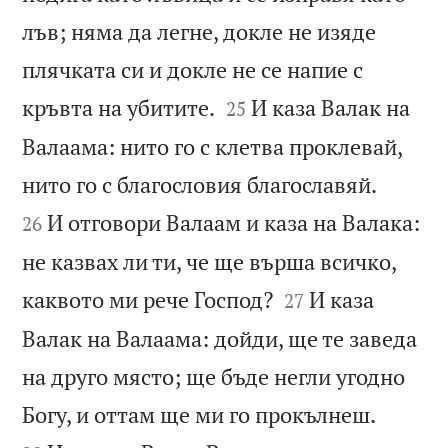
лъв; няма да легне, докле не изяде
плячката си и докле не се напие с


кръвта на убитите.
И каза Валак на
25
Валаама: нито го с клетва проклевай,


нито го с благословия благославяй.
И отговори Валаам и каза на Валака:
26
не казвах ли ти, че ще върша всичко,


каквото ми рече Господ?
И каза
27
Валак на Валаама: дойди, ще те заведа
на друго място; ще бъде негли угодно


Богу, и оттам ще ми го прокълнеш.