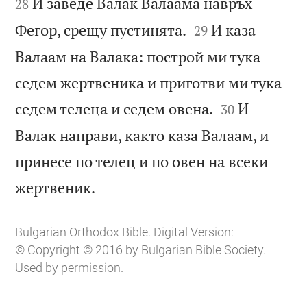
И заведе Валак Валаама навръх
28


Фегор, срещу пустинята.
И каза
29
Валаам на Валака: построй ми тука
седем жертвеника и приготви ми тука


седем телеца и седем овена.
И
30
Валак направи, както каза Валаам, и
принесе по телец и по овен на всеки

жертвеник.
Bulgarian Orthodox Bible. Digital Version:
© Copyright © 2016 by Bulgarian Bible Society.
Used by permission.