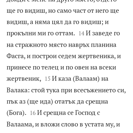
ще го видиш, но само част от него ще
видиш, а няма цял да го видиш; и


прокълни ми го оттам.
И заведе го
14
на стражното място навръх планина
Фасга, и построи седем жертвеника, и
принесе по телец и по овен на всеки


жертвеник,
И каза (Валаам) на
15
Валака: стой тука при всесъжението си,
пък аз (ще ида) отатък да срещна


(Бога).
И срещна се Господ с
16
Валаама, и вложи слово в устата му, и