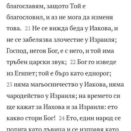
благославям, защото Той е
благословил, и аз не мога да изменя


това.
Не се вижда беда у Иакова, и
21
не се забелязва злочестие у Израиля;
Господ, негов Бог, е с него, и той има


тръбен царски звук;
Бог го изведе
22


из Египет; той е бърз като еднорог;
няма магьосничество у Иакова, няма
23
чародейство у Израиля; на времето си
ще кажат за Иахова и за Израиля: ето


какво стори Бог!
Ето, един народ се
24
подига като лъвица и се изправя като