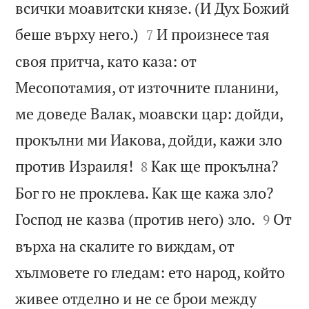
всички моавитски князе. (И Дух Божий


беше върху него.)
И произнесе тая
7
своя притча, като каза: от
Месопотамия, от източните планини,
ме доведе Валак, моавски цар: дойди,
прокълни ми Иакова, дойди, кажи зло


против Израиля!
Как ще прокълна?
8
Бог го не проклева. Как ще кажа зло?


Господ не казва (против него) зло.
От
9
върха на скалите го виждам, от
хълмовете го гледам: ето народ, който
живее отделно и не се брои между