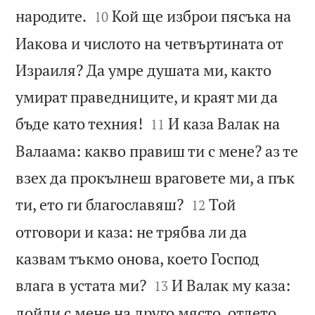


народите.
Кой ще изброи пясъка на
10
Иакова и числото на четвъртината от
Израиля? Да умре душата ми, както
умират праведниците, и краят ми да


бъде като техния!
И каза Валак на
11
Валаама: какво правиш ти с мене? аз те
взех да прокълнеш враговете ми, а пък


ти, ето ги благославяш?
Той
12
отговори и каза: не трябва ли да
казвам тъкмо онова, което Господ


влага в устата ми?
И Валак му каза:
13
дойди с мене на друго място, отдето