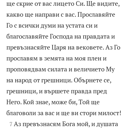
ще скрие от вас лицето Си. Ще видите,
какво ще направи с вас. Прославяйте
Го с всички думи на устата си и
благославяйте Господа на правдата и
превъзнасяйте Царя на вековете. Аз Го
прославям в земята на моя плен и
проповядвам силата и величието Му
на народ от грешници. Обърнете се,
грешници, и вършете правда пред
Него. Кой знае, може би, Той ще

благоволи за вас и ще ви стори милост!

Аз превъзнасям Бога мой, и душата
7