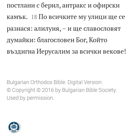
постлани с берил, антракс и офирски


камък.
По всичките му улици ще се
18
разнася: алилуия, – и ще славословят
думайки: благословен Бог, Който

въздигна Иерусалим за всички векове!
Bulgarian Orthodox Bible. Digital Version:
© Copyright © 2016 by Bulgarian Bible Society.
Used by permission.