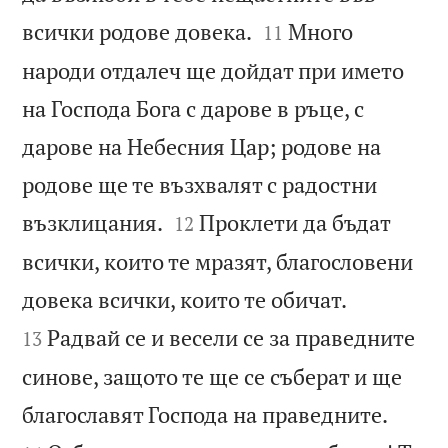


всички родове довека.
Много
11
народи отдалеч ще дойдат при името
на Господа Бога с дарове в ръце, с
дарове на Небесния Цар; родове на
родове ще те възхвалят с радостни


възклицания.
Проклети да бъдат
12
всички, които те мразят, благословени


довека всички, които те обичат.
Радвай се и весели се за праведните
13
синове, защото те ще се съберат и ще


благославят Господа на праведните.