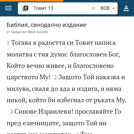
Преминете към съдържанието
Търсете стих или 
BOB
Товит 13
Библия, синодално издание
от
Bulgarian Bible Society

Тогава в радостта си Товит написа
1
молитва с тия думи: благословен Бог,
Който вечно живее, и благословено


царството Му!
Защото Той наказва и
2
милува, сваля до ада и издига, и няма

никой, който би избегнал от ръката Му.

Синове Израилеви! прославяйте Го
3
пред езичниците, защото Той ни

