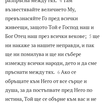
разпръсна между тях.
Там
4
възвестявайте величието Му,
превъзнасяйте Го пред всички
живеещи, защото Той е Господ наш и


Бог Отец наш през всички векове;
ще
5
ни накаже за нашите неправди, и пак
ще ни помилува и ще ни събере
измежду всички народи, дето и да сме


пръснати между тях.
Ако се
6
обръщате към Него от все сърце и
душа, за да постъпвате пред Него по
истина, Той ще се обърне към вас и не