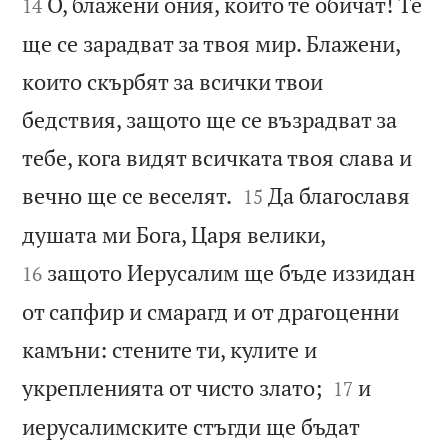
О, блажени ония, които те обичат! Те
14
ще се зарадват за твоя мир. Блажени,
които скърбят за всички твои
бедствия, защото ще се възрадват за
тебе, кога видят всичката твоя слава и


вечно ще се веселят.
Да благославя
15


душата ми Бога, Царя велики,
защото Иерусалим ще бъде иззидан
16
от сапфир и смарагд и от драгоценни
камъни: стените ти, кулите и


укрепленията от чисто злато;
и
17
иерусалимските стъгди ще бъдат