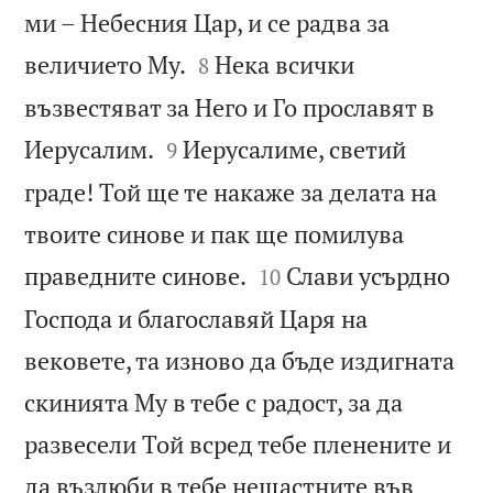
ми – Небесния Цар, и се радва за


величието Му.
Нека всички
8
възвестяват за Него и Го прославят в


Иерусалим.
Иерусалиме, светий
9
граде! Той ще те накаже за делата на
твоите синове и пак ще помилува


праведните синове.
Слави усърдно
10
Господа и благославяй Царя на
вековете, та изново да бъде издигната
скинията Му в тебе с радост, за да
развесели Той всред тебе пленените и
да възлюби в тебе нещастните във