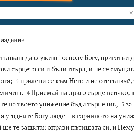
Тъ
 издание
стъпваш да служиш Господу Богу, приготви д
ави сърцето си и бъди твърд, и не се смуща


ога;
прилепи се към Него и не отстъпвай, 
3


величиш.
Приемай на драго сърце всичко, щ
4


ите на твоето унижение бъди търпелив,
за
5
, а угодните Богу люде – в горнилото на уни
й ще те защити; оправи пътищата си, и Нему