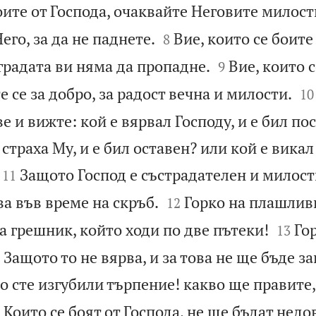
оите от Господа, очаквайте Неговите милости


его, за да не паднете.
Вие, които се боите
8


градата ви няма да пропадне.
Вие, които с
9


е се за добро, за радост вечна и милости.
10
е и вижте: кой е вярвал Господу, и е бил по
 страха Му, и е бил оставен? или кой е викал


Защото Господ е състрадателен и милос
11


ва във време на скръб.
Горко на плашливи
12


а грешник, който ходи по две пътеки!
Го
13
 Защото то не вярва, и за това не ще бъде з
о сте изгубили търпение! какво ще правите,

Които се боят от Господа, не ще бъдат нед