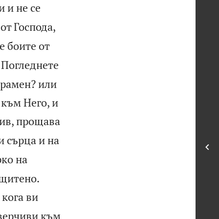
 и не се
 от Господа,
е боите от
Погледнете
срамен? или
 към Него, и
тив, прощава
 сърца и на
рко на


ащитено.
 кога ви
оверчиви към