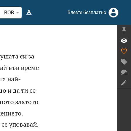
рсете стих или дума в Библията
BOB
Влезте безплатно
ушата си за
вай във време
та най-
о и да ти се
щото златото


жението.

 се уповавай.