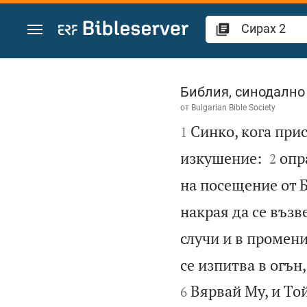
Преминете към съдържанието
Сирах 2
Библия, синодално
от
Bulgarian Bible Society

Синко, кога при
1


изкушение:
опр
2
на посещение от Б
накрая да се въз
случи и в промен
се изпитва в огън
Вярвай Му, и То
6