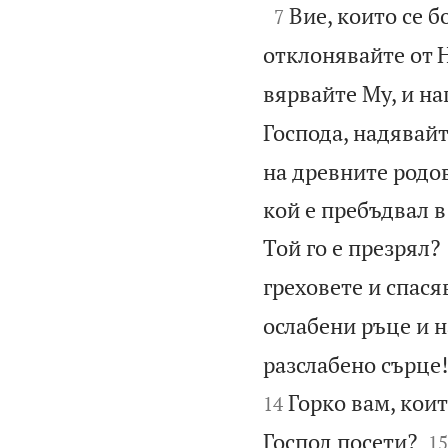

Вие, които се б
7
отклонявайте от Н
вярвайте Му, и на
Господа, надявайт
на древните родов
кой е пребъдвал в
Той го е презрял?
греховете и спася
ослабени ръце и н
разслабено сърце!
Горко вам, коит
14

Господ посети?
15