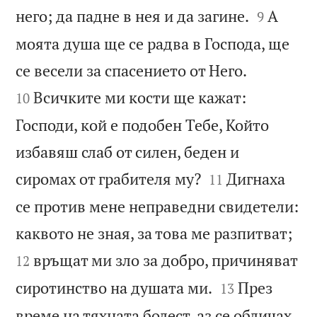


него; да падне в нея и да загине.
А
9
моята душа ще се радва в Господа, ще


се весели за спасението от Него.
Всичките ми кости ще кажат:
10
Господи, кой е подобен Тебе, Който
избавяш слаб от силен, беден и


сиромах от грабителя му?
Дигнаха
11
се против мене неправедни свидетели:


каквото не зная, за това ме разпитват;
връщат ми зло за добро, причиняват
12


сиротинство на душата ми.
През
13
време на тяхната болест, аз се обличах