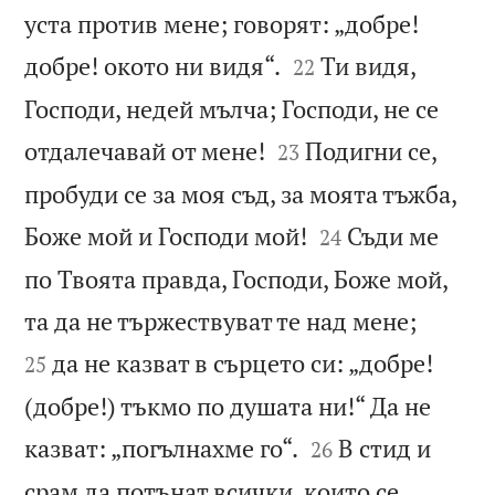
уста против мене; говорят: „добре!


добре! окото ни видя“.
Ти видя,
22
Господи, недей мълча; Господи, не се


отдалечавай от мене!
Подигни се,
23
пробуди се за моя съд, за моята тъжба,


Боже мой и Господи мой!
Съди ме
24
по Твоята правда, Господи, Боже мой,


та да не тържествуват те над мене;
да не казват в сърцето си: „добре!
25
(добре!) тъкмо по душата ни!“ Да не


казват: „погълнахме го“.
В стид и
26
срам да потънат всички, които се