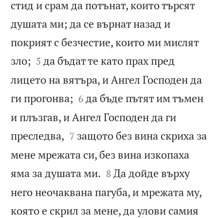
стид и срам да потънат, които търсят
душата ми; да се върнат назад и
покрият с безчестие, които ми мислят


зло;
да бъдат те като прах пред
5
лицето на вятъра, и Ангел Господен да


ги прогонва;
да бъде пътят им тъмен
6
и плъзгав, и Ангел Господен да ги


преследва,
защото без вина скриха за
7
мене мрежата си, без вина изкопаха


яма за душата ми.
Да дойде върху
8
него неочаквана пагуба, и мрежата му,
която е скрил за мене, да улови самия