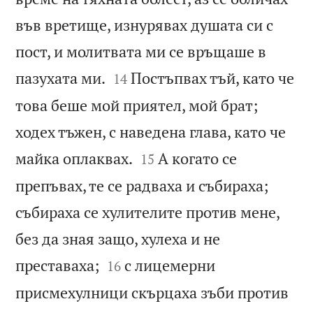
във вретище, изнурявах душата си с
пост, и молитвата ми се връщаше в


пазухата ми.
Постъпвах тъй, като че
14
това беше мой приятел, мой брат;
ходех тъжен, с наведена глава, като че


майка оплаквах.
А когато се
15
препъвах, те се радваха и събираха;
събираха се хулителите против мене,
без да зная защо, хулеха и не


преставаха;
с лицемерни
16
присмехулници скърцаха зъби против