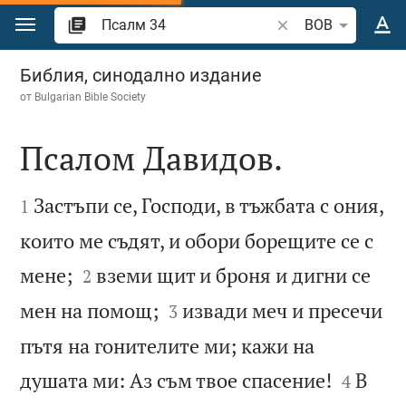
Преминете към съдържанието
Търсете стих или 
BOB
Псалм 34
Библия, синодално издание
от
Bulgarian Bible Society
Псалом Давидов.


Застъпи се, Господи, в тъжбата с ония,
1
които ме съдят, и обори борещите се с


мене;
вземи щит и броня и дигни се
2


мен на помощ;
извади меч и пресечи
3
пътя на гонителите ми; кажи на


душата ми: Аз съм твое спасение!
В
4