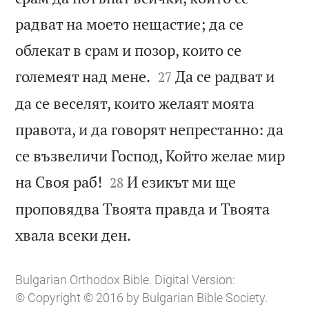
радват на моето нещастие; да се
облекат в срам и позор, които се


големеят над мене.
Да се радват и
27
да се веселят, които желаят моята
правота, и да говорят непрестанно: да
се възвеличи Господ, Който желае мир


на Своя раб!
И езикът ми ще
28
проповядва Твоята правда и Твоята

хвала всеки ден.
Bulgarian Orthodox Bible. Digital Version:
© Copyright © 2016 by Bulgarian Bible Society.