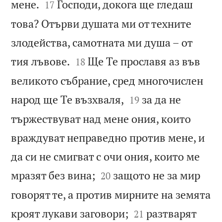


мене.
Господи, докога ще гледаш
17
това? Отърви душата ми от техните
злодейства, самотната ми душа – от


тия лъвове.
Ще Те прославя аз във
18
великото събрание, сред многочислен


народ ще Те възхваля,
за да не
19
тържествуват над мене ония, които
враждуват неправедно против мене, и
да си не смигват с очи ония, които ме


мразят без вина;
защото не за мир
20
говорят те, а против мирните на земята


кроят лукави заговори;
разтварят
21