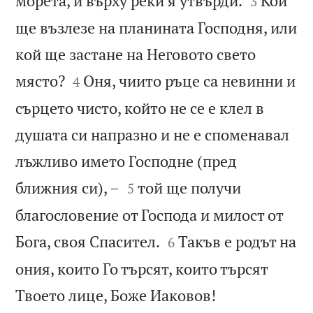
морета, и върху реки я утвърди.
Кой
3
ще възлезе на планината Господня, или
кой ще застане на Неговото свето


място?
Оня, чиито ръце са невинни и
4
сърцето чисто, който не се е клел в
душата си напразно и не е споменавал
лъжливо името Господне (пред


ближния си), –
той ще получи
5
благословение от Господа и милост от


Бога, своя Спасител.
Такъв е родът на
6
ония, които Го търсят, които търсят


Твоето лице, Боже Иаковов!