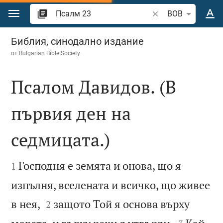
Преминете към съдържанието
Търсете стих или 
BOB
Псалм 23
Библия, синодално издание
от
Bulgarian Bible Society
Псалом Давидов. (В
първия ден на
седмицата.)


Господня е земята и онова, що я
1
изпълня, вселената и всичко, що живее


в нея,
защото Той я основа върху
2

