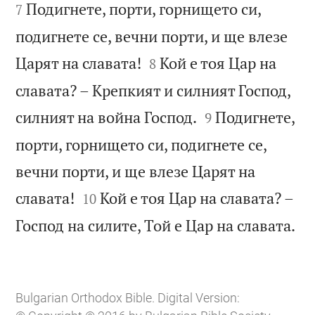
Подигнете, порти, горнището си,
7
подигнете се, вечни порти, и ще влезе


Царят на славата!
Кой е тоя Цар на
8
славата? – Крепкият и силният Господ,


силният на война Господ.
Подигнете,
9
порти, горнището си, подигнете се,
вечни порти, и ще влезе Царят на


славата!
Кой е тоя Цар на славата? –
10

Господ на силите, Той е Цар на славата.
Bulgarian Orthodox Bible. Digital Version: