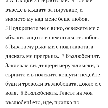
и са сладки за гърлото ми.
Той ме
4
въведе в къщата за пируване, и


знамето му над мене беше любов.
Подкрепете ме с вино, освежете ме с
5


ябълки, защото изнемогвам от любов.
Лявата му ръка ми е под главата, а
6


дясната ме прегръща.
Възлюбеният.
7
Заклевам ви, дъщери иерусалимски, в
сърните и в полските кошути: недейте
буди и тревожи възлюбената, докле и е


воля.
Възлюбената. Гласът на моя
8
възлюбен! ето, иде, припка по