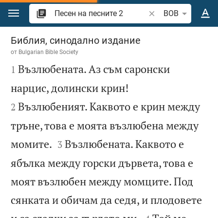
Преминете към съдържанието
Търсете стих или 
BOB
Песен на песните 2
Библия, синодално издание
от
Bulgarian Bible Society

Възлюбената. Аз съм саронски
1


нарцис, долински крин!
Възлюбеният. Каквото е крин между
2
тръне, това е моята възлюбена между


момите.
Възлюбената. Каквото е
3
ябълка между горски дървета, това е
моят възлюбен между момците. Под
сянката и обичам да седя, и плодовете

