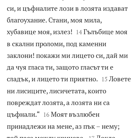
си, и цъфналите лози в лозята издават
благоухание. Стани, моя мила,


хубавице моя, излез!
Гълъбице моя
14
в скални проломи, под каменни
заклони! покажи ми лицето си, дай ми
да чуя гласа ти, защото гласът ти е


сладък, и лицето ти приятно.
Ловете
15
ни лисиците, лисичетата, които
повреждат лозята, а лозята ни са


цъфнали.“
Моят възлюбен
16
принадлежи на мене, аз пък – нему;


той пасе между кринове.
Докле