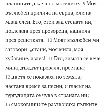


планините, скача по могилите.
Моят
9
възлюбен прилича на сърна, или на
млад елен. Ето, стои зад стената ни,
поглежда през прозореца, наднича


през решетката.
Моят възлюбен ми
10
заговори: „стани, моя мила, моя


хубавице, излез!
Ето, зимата се вече
11


мина, дъждът преваля, престана;
цветя се показаха по земята;
12
настана време за песни, и гласът на


гургулицата се чува в страната ни;
смоковниците разтвориха пъпките
13