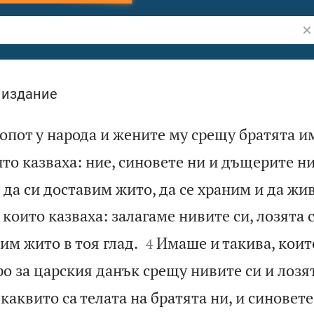
Тъ
 издание
ропот у народа и жените му срещу братята и
то казваха: ние, синовете ни и дъщерите ни
да си доставим жито, да се храним и да жи
които казваха: залагаме нивите си, лозята 


вим жито в тоя глад.
Имаше и такива, коит
4
о за царския данък срещу нивите си и лозят
каквито са телата на братята ни, и синовете 