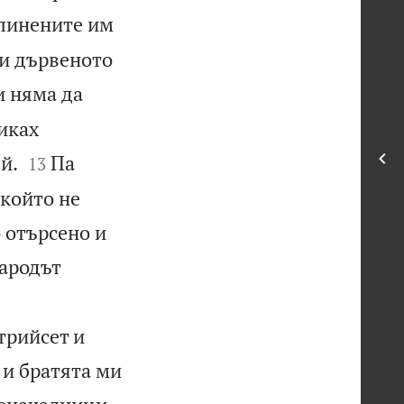
слинените им
 и дървеното
и няма да
иках


й.
Па
13
 който не
о отърсено и
народът
трийсет и
 и братята ми