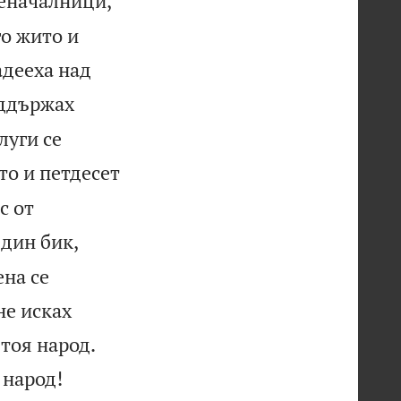
еначалници,
го жито и
адееха над
оддържах
луги се
то и петдесет
с от
един бик,
ена се
не исках


тоя народ.

 народ!