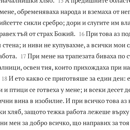
еначалнишки хляб.
А предишните област
15
мене, обременяваха народа и вземаха от не
ийсетте сикли сребро; дори и слугите им вл


правех тъй от страх Божий.
При това аз п
16
 стена; и ниви не купувахме, а всички мои с


абота.
При мене на трапезата биваха по с
17
лници, освен тия, които прихождаха при на


И ето какво се приготвяше за един ден: 
18
 и птици се готвеха у мене; и всеки десет д
чни вина в изобилие. И при всичко това аз 
и хляб, защото тежка работа лежеше върху 
ни мен за добро всичко, що направих за тоя