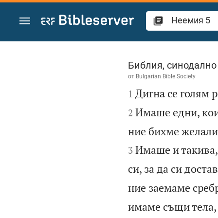
Преминете към съдържанието
Неемия 5
Библия, синодално
от
Bulgarian Bible Society

Дигна се голям 
1
Имаше едни, кои
2
ние бихме желали 
Имаше и такива, 
3
си, за да си доста
ние заемаме сребр
имаме същи тела, 