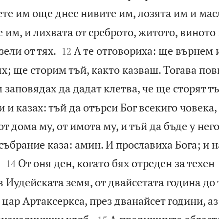
те им още днес нивите им, лозята им и ма
 им, и лихвата от среброто, житото, виното


зели от тях.
А те отговориха: ще върнем 
12
х; ще сторим тъй, както казваш. Тогава пов
заповядах да дадат клетва, че ще сторят тъ
и и казах: тъй да отърси Бог всекиго човека,
т дома му, от имота му, и тъй да бъде у нег
събрание каза: амин. И прославиха Бога; и 


.
От оня ден, когато бях отреден за техен
14
 Иудейската земя, от двайсетата година до 
 цар Артаксеркса, през дванайсет години, аз

