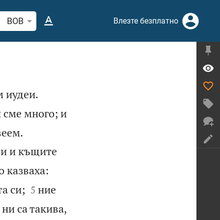
рсете стих или дума в Библията
BOB
Влезте безплатно


м иудеи.
 сме много; и


веем.
си и къщите
о казваха:


а си;
ние
5
ни са такива,