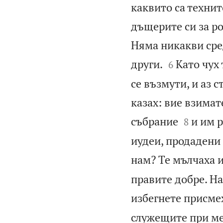
каквито са технит
дъщерите си за ро
Няма никакви сред


други.
Като чух 
6
се възмути, и аз 
казах: вие взимат


събрание
и им р
8
иудеи, продадени 
нам? Те мълчаха и
правите добре. На
избегнете присме
служещите при ме