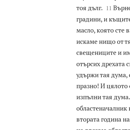


тоя дълг.
Върне
11
градини, и къщите
масло, която сте в
искаме нищо от тя
свещениците и им 
отърсих дрехата с
удържи тая дума, о
празно! И цялото 
изпълни тая дума
областеначалник в
втората година на