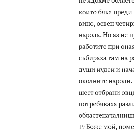
не ядохме област
които бяха преди 
вино, освен четир
народа. Но аз не 
работите при оная
събираха там на р
души иудеи и нача
околните народи.
шест отбрани овци
потребяваха разли
областеначалнишк
Боже мой, поме
19