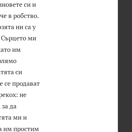
иновете си и
че в робство.
зята ни са у

Сърцето ми
като им
голямо
тята си
е се продават
рекох: не
 за да
тята ми и
а им простим