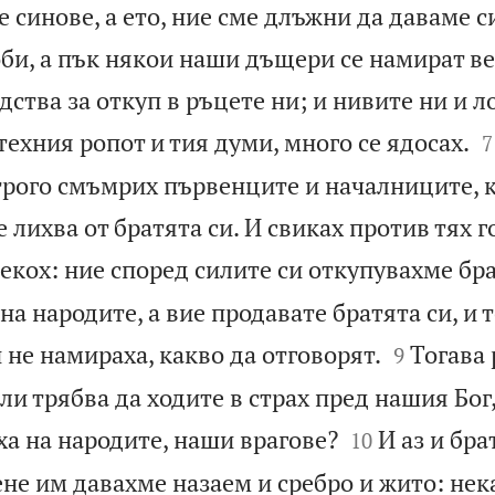
е синове, а ето, ние сме длъжни да даваме с
би, а пък някои наши дъщери се намират ве
ства за откуп в ръцете ни; и нивите ни и ло

техния ропот и тия думи, много се ядосах.
7
строго смъмрих първенците и началниците, 
е лихва от братята си. И свиках против тях 
екох: ние според силите си откупувахме бра
на народите, а вие продавате братята си, и т


 не намираха, какво да отговорят.
Тогава 
9
ли трябва да ходите в страх пред нашия Бог,


ха на народите, наши врагове?
И аз и бра
10
не им давахме назаем и сребро и жито: нек